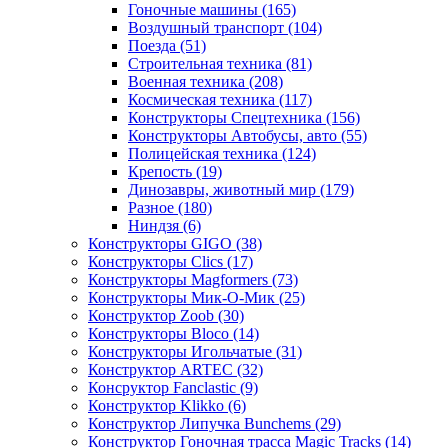
Гоночные машины
(165)
Воздушный транспорт
(104)
Поезда
(51)
Строительная техника
(81)
Военная техника
(208)
Космическая техника
(117)
Конструкторы Спецтехника
(156)
Конструкторы Автобусы, авто
(55)
Полицейская техника
(124)
Крепость
(19)
Динозавры, животный мир
(179)
Разное
(180)
Ниндзя
(6)
Конструкторы GIGO
(38)
Конструкторы Clics
(17)
Конструкторы Magformers
(73)
Конструкторы Мик-О-Мик
(25)
Конструктор Zoob
(30)
Конструкторы Bloco
(14)
Конструкторы Игольчатые
(31)
Конструктор ARTEC
(32)
Консруктор Fanclastic
(9)
Конструктор Klikko
(6)
Конструктор Липучка Bunchems
(29)
Конструктор Гоночная трасса Magic Tracks
(14)