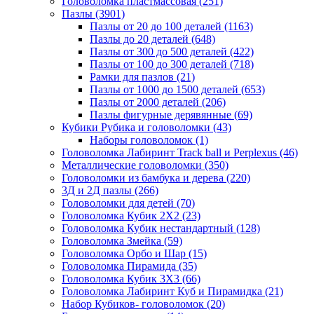
Головоломка пластмассовая
(251)
Пазлы
(3901)
Пазлы от 20 до 100 деталей
(1163)
Пазлы до 20 деталей
(648)
Пазлы от 300 до 500 деталей
(422)
Пазлы от 100 до 300 деталей
(718)
Рамки для пазлов
(21)
Пазлы от 1000 до 1500 деталей
(653)
Пазлы от 2000 деталей
(206)
Пазлы фигурные дерявянные
(69)
Кубики Рубика и головоломки
(43)
Наборы головоломок
(1)
Головоломка Лабиринт Track ball и Perplexus
(46)
Металлические головоломки
(350)
Головоломки из бамбука и дерева
(220)
3Д и 2Д пазлы
(266)
Головоломки для детей
(70)
Головоломка Кубик 2Х2
(23)
Головоломка Кубик нестандартный
(128)
Головоломка Змейка
(59)
Головоломка Орбо и Шар
(15)
Головоломка Пирамида
(35)
Головоломка Кубик 3Х3
(66)
Головоломка Лабиринт Куб и Пирамидка
(21)
Набор Кубиков- головоломок
(20)