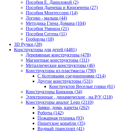
Пособия Е. Даниловой
(2)
Пособия Дьенеша и Кюизенера
(27)
Пособия Монтессори
(14)
Логико - малыш
(44)
Методика Глена Домана
(104)
Пособия Умница
(21)
Пособия Сегена
(11)
Геоборды
(18)
3D Ручки
(28)
Конструкторы для детей
(4481)
Деревянные конструкторы
(478)
Магнитные конструкторы
(311)
Металлические конструкторы
(46)
Конструкторы из пластмассы
(790)
С болтовыми соединениями
(214)
Другие конструкторы
(531)
Конструктор Веселые горки
(61)
Конструкторы Брикник
(34)
Электронные , динамические , на Р/У
(218)
Конструкторы аналог Lego
(2110)
Замки, дома, кареты
(262)
Роботы
(142)
Пожарная техника
(93)
Пиратские корабли
(35)
Водный транспорт
(41)