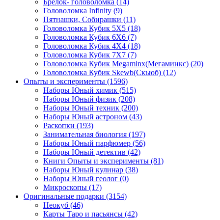
Брелок- головоломка
(14)
Головоломка Infinity
(9)
Пятнашки, Собирашки
(11)
Головоломка Кубик 5Х5
(18)
Головоломка Кубик 6Х6
(7)
Головоломка Кубик 4Х4
(18)
Головоломка Кубик 7Х7
(7)
Головоломка Кубик Megaminx(Мегаминкс)
(20)
Головоломка Кубик Skewb(Скьюб)
(12)
Опыты и эксперименты
(1596)
Наборы Юный химик
(515)
Наборы Юный физик
(208)
Наборы Юный техник
(200)
Наборы Юный астроном
(43)
Раскопки
(193)
Занимательная биология
(197)
Наборы Юный парфюмер
(56)
Наборы Юный детектив
(42)
Книги Опыты и эксперименты
(81)
Наборы Юный кулинар
(38)
Наборы Юный геолог
(0)
Микроскопы
(17)
Оригинальные подарки
(3154)
Неокуб
(46)
Карты Таро и пасьянсы
(42)