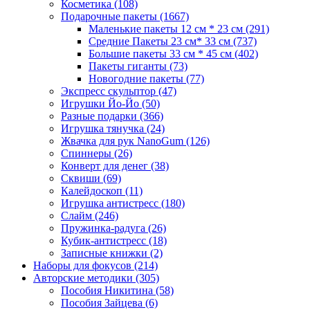
Косметика
(108)
Подарочные пакеты
(1667)
Маленькие пакеты 12 см * 23 см
(291)
Средние Пакеты 23 см* 33 см
(737)
Большие пакеты 33 см * 45 см
(402)
Пакеты гиганты
(73)
Новогодние пакеты
(77)
Экспресс скульптор
(47)
Игрушки Йо-Йо
(50)
Разные подарки
(366)
Игрушка тянучка
(24)
Жвачка для рук NanoGum
(126)
Спиннеры
(26)
Конверт для денег
(38)
Сквиши
(69)
Калейдоскоп
(11)
Игрушка антистресс
(180)
Слайм
(246)
Пружинка-радуга
(26)
Кубик-антистресс
(18)
Записные книжки
(2)
Наборы для фокусов
(214)
Авторские методики
(305)
Пособия Никитина
(58)
Пособия Зайцева
(6)