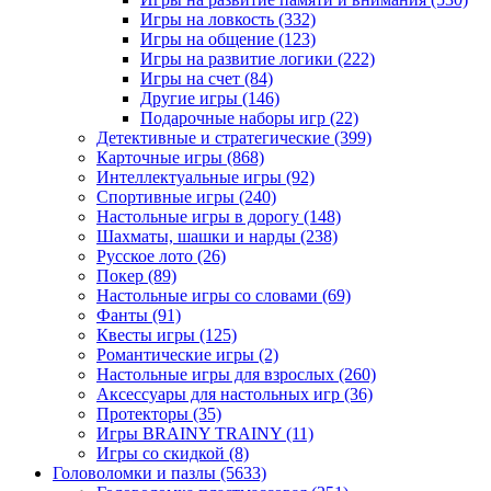
Игры на ловкость
(332)
Игры на общение
(123)
Игры на развитие логики
(222)
Игры на счет
(84)
Другие игры
(146)
Подарочные наборы игр
(22)
Детективные и стратегические
(399)
Карточные игры
(868)
Интеллектуальные игры
(92)
Спортивные игры
(240)
Настольные игры в дорогу
(148)
Шахматы, шашки и нарды
(238)
Русское лото
(26)
Покер
(89)
Настольные игры со словами
(69)
Фанты
(91)
Квесты игры
(125)
Романтические игры
(2)
Настольные игры для взрослых
(260)
Аксессуары для настольных игр
(36)
Протекторы
(35)
Игры BRAINY TRAINY
(11)
Игры со скидкой
(8)
Головоломки и пазлы
(5633)