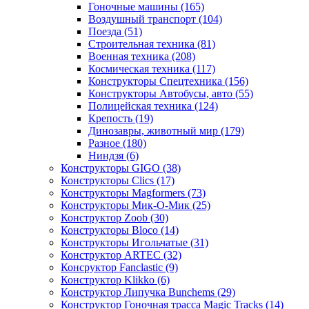
Гоночные машины
(165)
Воздушный транспорт
(104)
Поезда
(51)
Строительная техника
(81)
Военная техника
(208)
Космическая техника
(117)
Конструкторы Спецтехника
(156)
Конструкторы Автобусы, авто
(55)
Полицейская техника
(124)
Крепость
(19)
Динозавры, животный мир
(179)
Разное
(180)
Ниндзя
(6)
Конструкторы GIGO
(38)
Конструкторы Clics
(17)
Конструкторы Magformers
(73)
Конструкторы Мик-О-Мик
(25)
Конструктор Zoob
(30)
Конструкторы Bloco
(14)
Конструкторы Игольчатые
(31)
Конструктор ARTEC
(32)
Консруктор Fanclastic
(9)
Конструктор Klikko
(6)
Конструктор Липучка Bunchems
(29)
Конструктор Гоночная трасса Magic Tracks
(14)