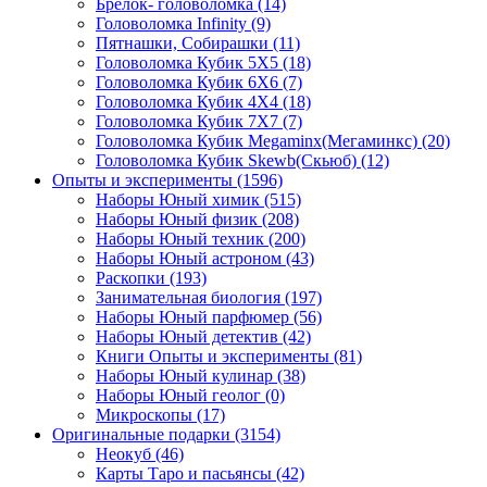
Брелок- головоломка
(14)
Головоломка Infinity
(9)
Пятнашки, Собирашки
(11)
Головоломка Кубик 5Х5
(18)
Головоломка Кубик 6Х6
(7)
Головоломка Кубик 4Х4
(18)
Головоломка Кубик 7Х7
(7)
Головоломка Кубик Megaminx(Мегаминкс)
(20)
Головоломка Кубик Skewb(Скьюб)
(12)
Опыты и эксперименты
(1596)
Наборы Юный химик
(515)
Наборы Юный физик
(208)
Наборы Юный техник
(200)
Наборы Юный астроном
(43)
Раскопки
(193)
Занимательная биология
(197)
Наборы Юный парфюмер
(56)
Наборы Юный детектив
(42)
Книги Опыты и эксперименты
(81)
Наборы Юный кулинар
(38)
Наборы Юный геолог
(0)
Микроскопы
(17)
Оригинальные подарки
(3154)
Неокуб
(46)
Карты Таро и пасьянсы
(42)