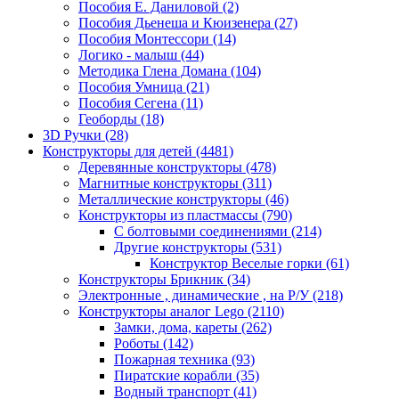
Пособия Е. Даниловой
(2)
Пособия Дьенеша и Кюизенера
(27)
Пособия Монтессори
(14)
Логико - малыш
(44)
Методика Глена Домана
(104)
Пособия Умница
(21)
Пособия Сегена
(11)
Геоборды
(18)
3D Ручки
(28)
Конструкторы для детей
(4481)
Деревянные конструкторы
(478)
Магнитные конструкторы
(311)
Металлические конструкторы
(46)
Конструкторы из пластмассы
(790)
С болтовыми соединениями
(214)
Другие конструкторы
(531)
Конструктор Веселые горки
(61)
Конструкторы Брикник
(34)
Электронные , динамические , на Р/У
(218)
Конструкторы аналог Lego
(2110)
Замки, дома, кареты
(262)
Роботы
(142)
Пожарная техника
(93)
Пиратские корабли
(35)
Водный транспорт
(41)