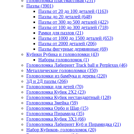
Головоломка пластмассовая
(251)
Пазлы
(3901)
Пазлы от 20 до 100 деталей
(1163)
Пазлы до 20 деталей
(648)
Пазлы от 300 до 500 деталей
(422)
Пазлы от 100 до 300 деталей
(718)
Рамки для пазлов
(21)
Пазлы от 1000 до 1500 деталей
(653)
Пазлы от 2000 деталей
(206)
Пазлы фигурные дерявянные
(69)
Кубики Рубика и головоломки
(43)
Наборы головоломок
(1)
Головоломка Лабиринт Track ball и Perplexus
(46)
Металлические головоломки
(350)
Головоломки из бамбука и дерева
(220)
3Д и 2Д пазлы
(266)
Головоломки для детей
(70)
Головоломка Кубик 2Х2
(23)
Головоломка Кубик нестандартный
(128)
Головоломка Змейка
(59)
Головоломка Орбо и Шар
(15)
Головоломка Пирамида
(35)
Головоломка Кубик 3Х3
(66)
Головоломка Лабиринт Куб и Пирамидка
(21)
Набор Кубиков- головоломок
(20)