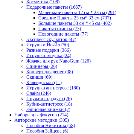
Косметика
(108)
Подарочные пакеты
(1667)
Маленькие пакеты 12 см * 23 см
(291)
Средние Пакеты 23 см* 33 см
(737)
Большие пакеты 33 см * 45 см
(402)
Пакеты гиганты
(73)
Новогодние пакеты
(77)
Экспресс скульптор
(47)
Игрушки Йо-Йо
(50)
Разные подарки
(366)
Игрушка тянучка
(24)
Жвачка для рук NanoGum
(126)
Спиннеры
(26)
Конверт для денег
(38)
Сквиши
(69)
Калейдоскоп
(11)
Игрушка антистресс
(180)
Слайм
(246)
Пружинка-радуга
(26)
Кубик-антистресс
(18)
Записные книжки
(2)
Наборы для фокусов
(214)
Авторские методики
(305)
Пособия Никитина
(58)
Пособия Зайцева
(6)