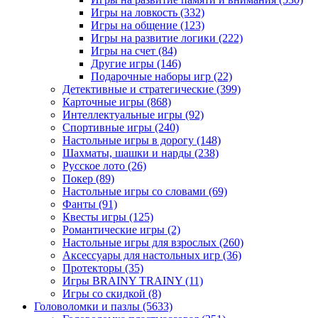
Игры на ловкость
(332)
Игры на общение
(123)
Игры на развитие логики
(222)
Игры на счет
(84)
Другие игры
(146)
Подарочные наборы игр
(22)
Детективные и стратегические
(399)
Карточные игры
(868)
Интеллектуальные игры
(92)
Спортивные игры
(240)
Настольные игры в дорогу
(148)
Шахматы, шашки и нарды
(238)
Русское лото
(26)
Покер
(89)
Настольные игры со словами
(69)
Фанты
(91)
Квесты игры
(125)
Романтические игры
(2)
Настольные игры для взрослых
(260)
Аксессуары для настольных игр
(36)
Протекторы
(35)
Игры BRAINY TRAINY
(11)
Игры со скидкой
(8)
Головоломки и пазлы
(5633)