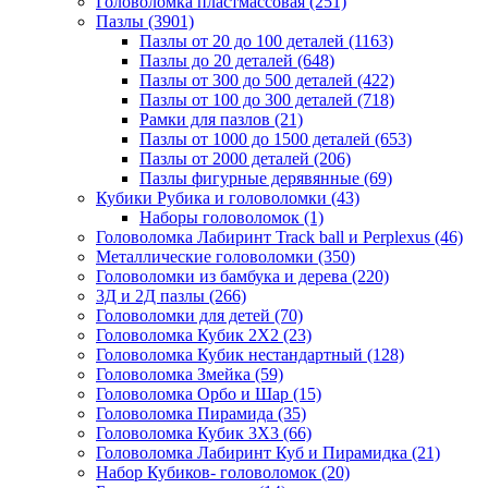
Головоломка пластмассовая
(251)
Пазлы
(3901)
Пазлы от 20 до 100 деталей
(1163)
Пазлы до 20 деталей
(648)
Пазлы от 300 до 500 деталей
(422)
Пазлы от 100 до 300 деталей
(718)
Рамки для пазлов
(21)
Пазлы от 1000 до 1500 деталей
(653)
Пазлы от 2000 деталей
(206)
Пазлы фигурные дерявянные
(69)
Кубики Рубика и головоломки
(43)
Наборы головоломок
(1)
Головоломка Лабиринт Track ball и Perplexus
(46)
Металлические головоломки
(350)
Головоломки из бамбука и дерева
(220)
3Д и 2Д пазлы
(266)
Головоломки для детей
(70)
Головоломка Кубик 2Х2
(23)
Головоломка Кубик нестандартный
(128)
Головоломка Змейка
(59)
Головоломка Орбо и Шар
(15)
Головоломка Пирамида
(35)
Головоломка Кубик 3Х3
(66)
Головоломка Лабиринт Куб и Пирамидка
(21)
Набор Кубиков- головоломок
(20)