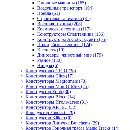
Гоночные машины
(165)
Воздушный транспорт
(104)
Поезда
(51)
Строительная техника
(81)
Военная техника
(208)
Космическая техника
(117)
Конструкторы Спецтехника
(156)
Конструкторы Автобусы, авто
(55)
Полицейская техника
(124)
Крепость
(19)
Динозавры, животный мир
(179)
Разное
(180)
Ниндзя
(6)
Конструкторы GIGO
(38)
Конструкторы Clics
(17)
Конструкторы Magformers
(73)
Конструкторы Мик-О-Мик
(25)
Конструктор Zoob
(30)
Конструкторы Bloco
(14)
Конструкторы Игольчатые
(31)
Конструктор ARTEC
(32)
Консруктор Fanclastic
(9)
Конструктор Klikko
(6)
Конструктор Липучка Bunchems
(29)
Конструктор Гоночная трасса Magic Tracks
(14)