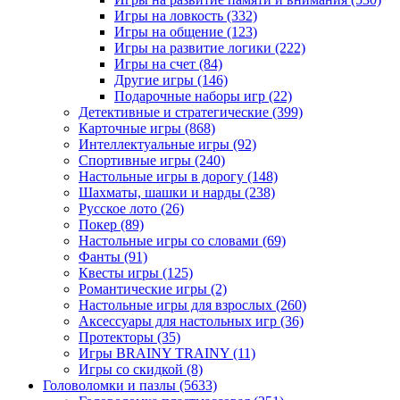
Игры на ловкость
(332)
Игры на общение
(123)
Игры на развитие логики
(222)
Игры на счет
(84)
Другие игры
(146)
Подарочные наборы игр
(22)
Детективные и стратегические
(399)
Карточные игры
(868)
Интеллектуальные игры
(92)
Спортивные игры
(240)
Настольные игры в дорогу
(148)
Шахматы, шашки и нарды
(238)
Русское лото
(26)
Покер
(89)
Настольные игры со словами
(69)
Фанты
(91)
Квесты игры
(125)
Романтические игры
(2)
Настольные игры для взрослых
(260)
Аксессуары для настольных игр
(36)
Протекторы
(35)
Игры BRAINY TRAINY
(11)
Игры со скидкой
(8)
Головоломки и пазлы
(5633)