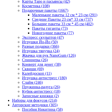
Карты Таро и пасьянсы
(42)
Косметика
(108)
Подарочные пакеты
(1667)
Маленькие пакеты 12 см * 23 см
(291)
Средние Пакеты 23 см* 33 см
(737)
Большие пакеты 33 см * 45 см
(402)
Пакеты гиганты
(73)
Новогодние пакеты
(77)
Экспресс скульптор
(47)
Игрушки Йо-Йо
(50)
Разные подарки
(366)
Игрушка тянучка
(24)
Жвачка для рук NanoGum
(126)
Спиннеры
(26)
Конверт для денег
(38)
Сквиши
(69)
Калейдоскоп
(11)
Игрушка антистресс
(180)
Слайм
(246)
Пружинка-радуга
(26)
Кубик-антистресс
(18)
Записные книжки
(2)
Наборы для фокусов
(214)
Авторские методики
(305)
Пособия Никитина
(58)