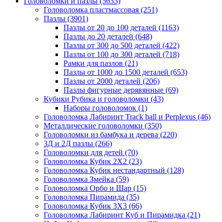
Головоломки и пазлы
(5633)
Головоломка пластмассовая
(251)
Пазлы
(3901)
Пазлы от 20 до 100 деталей
(1163)
Пазлы до 20 деталей
(648)
Пазлы от 300 до 500 деталей
(422)
Пазлы от 100 до 300 деталей
(718)
Рамки для пазлов
(21)
Пазлы от 1000 до 1500 деталей
(653)
Пазлы от 2000 деталей
(206)
Пазлы фигурные дерявянные
(69)
Кубики Рубика и головоломки
(43)
Наборы головоломок
(1)
Головоломка Лабиринт Track ball и Perplexus
(46)
Металлические головоломки
(350)
Головоломки из бамбука и дерева
(220)
3Д и 2Д пазлы
(266)
Головоломки для детей
(70)
Головоломка Кубик 2Х2
(23)
Головоломка Кубик нестандартный
(128)
Головоломка Змейка
(59)
Головоломка Орбо и Шар
(15)
Головоломка Пирамида
(35)
Головоломка Кубик 3Х3
(66)
Головоломка Лабиринт Куб и Пирамидка
(21)