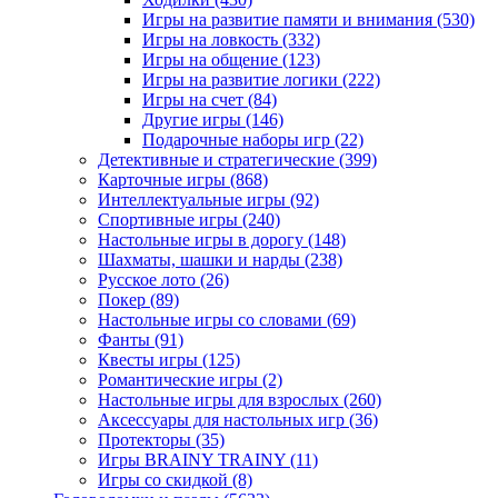
Игры на развитие памяти и внимания
(530)
Игры на ловкость
(332)
Игры на общение
(123)
Игры на развитие логики
(222)
Игры на счет
(84)
Другие игры
(146)
Подарочные наборы игр
(22)
Детективные и стратегические
(399)
Карточные игры
(868)
Интеллектуальные игры
(92)
Спортивные игры
(240)
Настольные игры в дорогу
(148)
Шахматы, шашки и нарды
(238)
Русское лото
(26)
Покер
(89)
Настольные игры со словами
(69)
Фанты
(91)
Квесты игры
(125)
Романтические игры
(2)
Настольные игры для взрослых
(260)
Аксессуары для настольных игр
(36)
Протекторы
(35)
Игры BRAINY TRAINY
(11)
Игры со скидкой
(8)