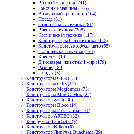
Водный транспорт
(41)
Гоночные машины
(165)
Воздушный транспорт
(104)
Поезда
(51)
Строительная техника
(81)
Военная техника
(208)
Космическая техника
(117)
Конструкторы Спецтехника
(156)
Конструкторы Автобусы, авто
(55)
Полицейская техника
(124)
Крепость
(19)
Динозавры, животный мир
(179)
Разное
(180)
Ниндзя
(6)
Конструкторы GIGO
(38)
Конструкторы Clics
(17)
Конструкторы Magformers
(73)
Конструкторы Мик-О-Мик
(25)
Конструктор Zoob
(30)
Конструкторы Bloco
(14)
Конструкторы Игольчатые
(31)
Конструктор ARTEC
(32)
Консруктор Fanclastic
(9)
Конструктор Klikko
(6)
Конструктор Липучка Bunchems
(29)