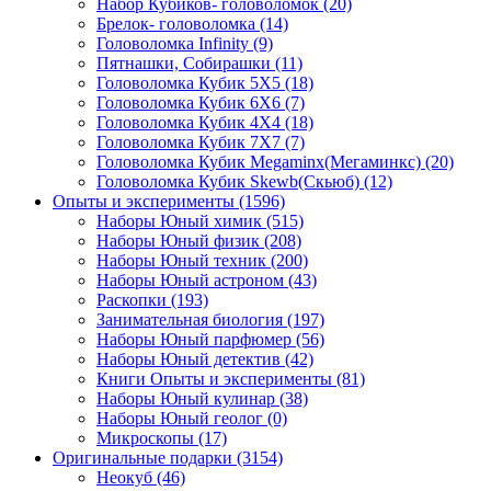
Набор Кубиков- головоломок
(20)
Брелок- головоломка
(14)
Головоломка Infinity
(9)
Пятнашки, Собирашки
(11)
Головоломка Кубик 5Х5
(18)
Головоломка Кубик 6Х6
(7)
Головоломка Кубик 4Х4
(18)
Головоломка Кубик 7Х7
(7)
Головоломка Кубик Megaminx(Мегаминкс)
(20)
Головоломка Кубик Skewb(Скьюб)
(12)
Опыты и эксперименты
(1596)
Наборы Юный химик
(515)
Наборы Юный физик
(208)
Наборы Юный техник
(200)
Наборы Юный астроном
(43)
Раскопки
(193)
Занимательная биология
(197)
Наборы Юный парфюмер
(56)
Наборы Юный детектив
(42)
Книги Опыты и эксперименты
(81)
Наборы Юный кулинар
(38)
Наборы Юный геолог
(0)
Микроскопы
(17)
Оригинальные подарки
(3154)
Неокуб
(46)