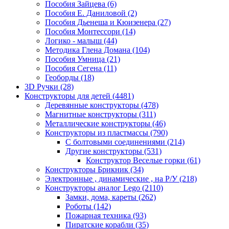
Пособия Зайцева
(6)
Пособия Е. Даниловой
(2)
Пособия Дьенеша и Кюизенера
(27)
Пособия Монтессори
(14)
Логико - малыш
(44)
Методика Глена Домана
(104)
Пособия Умница
(21)
Пособия Сегена
(11)
Геоборды
(18)
3D Ручки
(28)
Конструкторы для детей
(4481)
Деревянные конструкторы
(478)
Магнитные конструкторы
(311)
Металлические конструкторы
(46)
Конструкторы из пластмассы
(790)
С болтовыми соединениями
(214)
Другие конструкторы
(531)
Конструктор Веселые горки
(61)
Конструкторы Брикник
(34)
Электронные , динамические , на Р/У
(218)
Конструкторы аналог Lego
(2110)
Замки, дома, кареты
(262)
Роботы
(142)
Пожарная техника
(93)
Пиратские корабли
(35)