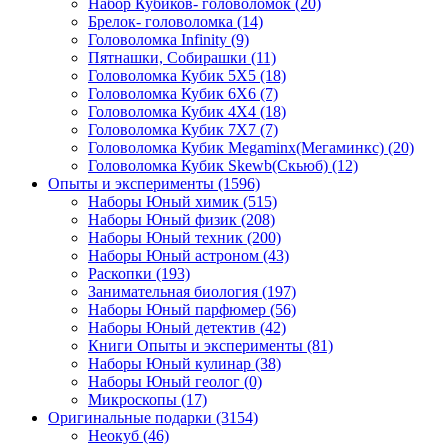
Набор Кубиков- головоломок
(20)
Брелок- головоломка
(14)
Головоломка Infinity
(9)
Пятнашки, Собирашки
(11)
Головоломка Кубик 5Х5
(18)
Головоломка Кубик 6Х6
(7)
Головоломка Кубик 4Х4
(18)
Головоломка Кубик 7Х7
(7)
Головоломка Кубик Megaminx(Мегаминкс)
(20)
Головоломка Кубик Skewb(Скьюб)
(12)
Опыты и эксперименты
(1596)
Наборы Юный химик
(515)
Наборы Юный физик
(208)
Наборы Юный техник
(200)
Наборы Юный астроном
(43)
Раскопки
(193)
Занимательная биология
(197)
Наборы Юный парфюмер
(56)
Наборы Юный детектив
(42)
Книги Опыты и эксперименты
(81)
Наборы Юный кулинар
(38)
Наборы Юный геолог
(0)
Микроскопы
(17)
Оригинальные подарки
(3154)
Неокуб
(46)