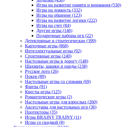
Игры на развитие памяти и внимания
(530)
Игры на ловкость
(332)
Игры на общение
(123)
Игры на развитие логики
(222)
Игры на счет
(84)
Другие игры
(146)
Подарочные наборы игр
(22)
Детективные и стратегические
(399)
Карточные игры
(868)
Интеллектуальные игры
(92)
Спортивные игры
(240)
Настольные игры в дорогу
(148)
Шахматы, шашки и нарды
(238)
Русское лото
(26)
Покер
(89)
Настольные игры со словами
(69)
Фанты
(91)
Квесты игры
(125)
Романтические игры
(2)
Настольные игры для взрослых
(260)
Аксессуары для настольных игр
(36)
Протекторы
(35)
Игры BRAINY TRAINY
(11)
Игры со скидкой
(8)