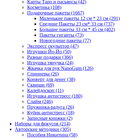
Карты Таро и пасьянсы
(42)
Косметика
(108)
Подарочные пакеты
(1667)
Маленькие пакеты 12 см * 23 см
(291)
Средние Пакеты 23 см* 33 см
(737)
Большие пакеты 33 см * 45 см
(402)
Пакеты гиганты
(73)
Новогодние пакеты
(77)
Экспресс скульптор
(47)
Игрушки Йо-Йо
(50)
Разные подарки
(366)
Игрушка тянучка
(24)
Жвачка для рук NanoGum
(126)
Спиннеры
(26)
Конверт для денег
(38)
Сквиши
(69)
Калейдоскоп
(11)
Игрушка антистресс
(180)
Слайм
(246)
Пружинка-радуга
(26)
Кубик-антистресс
(18)
Записные книжки
(2)
Наборы для фокусов
(214)
Авторские методики
(305)
Пособия Никитина
(58)