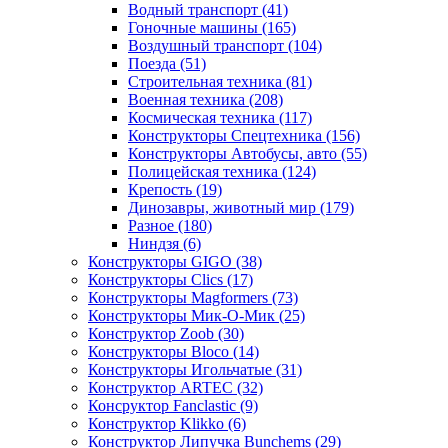
Водный транспорт
(41)
Гоночные машины
(165)
Воздушный транспорт
(104)
Поезда
(51)
Строительная техника
(81)
Военная техника
(208)
Космическая техника
(117)
Конструкторы Спецтехника
(156)
Конструкторы Автобусы, авто
(55)
Полицейская техника
(124)
Крепость
(19)
Динозавры, животный мир
(179)
Разное
(180)
Ниндзя
(6)
Конструкторы GIGO
(38)
Конструкторы Clics
(17)
Конструкторы Magformers
(73)
Конструкторы Мик-О-Мик
(25)
Конструктор Zoob
(30)
Конструкторы Bloco
(14)
Конструкторы Игольчатые
(31)
Конструктор ARTEC
(32)
Консруктор Fanclastic
(9)
Конструктор Klikko
(6)
Конструктор Липучка Bunchems
(29)