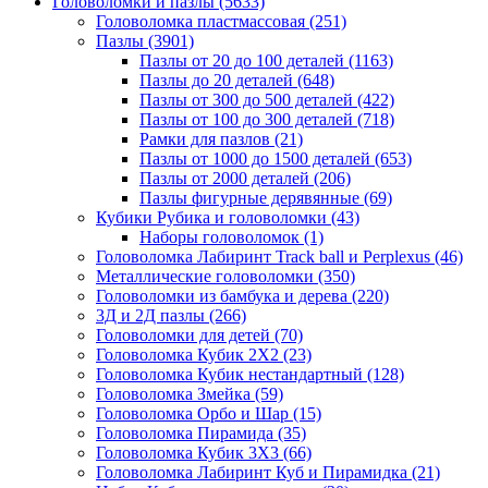
Головоломки и пазлы
(5633)
Головоломка пластмассовая
(251)
Пазлы
(3901)
Пазлы от 20 до 100 деталей
(1163)
Пазлы до 20 деталей
(648)
Пазлы от 300 до 500 деталей
(422)
Пазлы от 100 до 300 деталей
(718)
Рамки для пазлов
(21)
Пазлы от 1000 до 1500 деталей
(653)
Пазлы от 2000 деталей
(206)
Пазлы фигурные дерявянные
(69)
Кубики Рубика и головоломки
(43)
Наборы головоломок
(1)
Головоломка Лабиринт Track ball и Perplexus
(46)
Металлические головоломки
(350)
Головоломки из бамбука и дерева
(220)
3Д и 2Д пазлы
(266)
Головоломки для детей
(70)
Головоломка Кубик 2Х2
(23)
Головоломка Кубик нестандартный
(128)
Головоломка Змейка
(59)
Головоломка Орбо и Шар
(15)
Головоломка Пирамида
(35)
Головоломка Кубик 3Х3
(66)
Головоломка Лабиринт Куб и Пирамидка
(21)