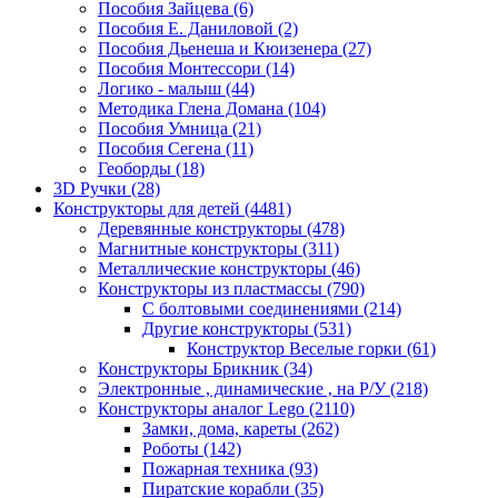
Пособия Зайцева
(6)
Пособия Е. Даниловой
(2)
Пособия Дьенеша и Кюизенера
(27)
Пособия Монтессори
(14)
Логико - малыш
(44)
Методика Глена Домана
(104)
Пособия Умница
(21)
Пособия Сегена
(11)
Геоборды
(18)
3D Ручки
(28)
Конструкторы для детей
(4481)
Деревянные конструкторы
(478)
Магнитные конструкторы
(311)
Металлические конструкторы
(46)
Конструкторы из пластмассы
(790)
С болтовыми соединениями
(214)
Другие конструкторы
(531)
Конструктор Веселые горки
(61)
Конструкторы Брикник
(34)
Электронные , динамические , на Р/У
(218)
Конструкторы аналог Lego
(2110)
Замки, дома, кареты
(262)
Роботы
(142)
Пожарная техника
(93)
Пиратские корабли
(35)