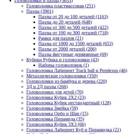
Головоломки и пазлы
(5633)
Головоломка пластмассовая
(251)
Пазлы
(3901)
Пазлы от 20 до 100 деталей
(1163)
Пазлы до 20 деталей
(648)
Пазлы от 300 до 500 деталей
(422)
Пазлы от 100 до 300 деталей
(718)
Рамки для пазлов
(21)
Пазлы от 1000 до 1500 деталей
(653)
Пазлы от 2000 деталей
(206)
Пазлы фигурные дерявянные
(69)
Кубики Рубика и головоломки
(43)
Наборы головоломок
(1)
Головоломка Лабиринт Track ball и Perplexus
(46)
Металлические головоломки
(350)
Головоломки из бамбука и дерева
(220)
3Д и 2Д пазлы
(266)
Головоломки для детей
(70)
Головоломка Кубик 2Х2
(23)
Головоломка Кубик нестандартный
(128)
Головоломка Змейка
(59)
Головоломка Орбо и Шар
(15)
Головоломка Пирамида
(35)
Головоломка Кубик 3Х3
(66)
Головоломка Лабиринт Куб и Пирамидка
(21)