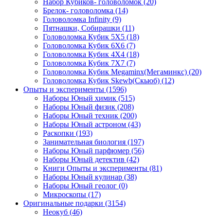
Набор Кубиков- головоломок
(20)
Брелок- головоломка
(14)
Головоломка Infinity
(9)
Пятнашки, Собирашки
(11)
Головоломка Кубик 5Х5
(18)
Головоломка Кубик 6Х6
(7)
Головоломка Кубик 4Х4
(18)
Головоломка Кубик 7Х7
(7)
Головоломка Кубик Megaminx(Мегаминкс)
(20)
Головоломка Кубик Skewb(Скьюб)
(12)
Опыты и эксперименты
(1596)
Наборы Юный химик
(515)
Наборы Юный физик
(208)
Наборы Юный техник
(200)
Наборы Юный астроном
(43)
Раскопки
(193)
Занимательная биология
(197)
Наборы Юный парфюмер
(56)
Наборы Юный детектив
(42)
Книги Опыты и эксперименты
(81)
Наборы Юный кулинар
(38)
Наборы Юный геолог
(0)
Микроскопы
(17)
Оригинальные подарки
(3154)
Неокуб
(46)