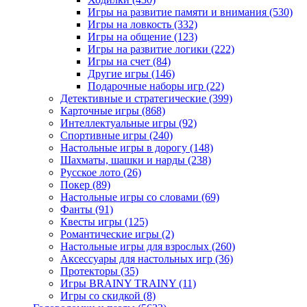
Игры на развитие памяти и внимания
(530)
Игры на ловкость
(332)
Игры на общение
(123)
Игры на развитие логики
(222)
Игры на счет
(84)
Другие игры
(146)
Подарочные наборы игр
(22)
Детективные и стратегические
(399)
Карточные игры
(868)
Интеллектуальные игры
(92)
Спортивные игры
(240)
Настольные игры в дорогу
(148)
Шахматы, шашки и нарды
(238)
Русское лото
(26)
Покер
(89)
Настольные игры со словами
(69)
Фанты
(91)
Квесты игры
(125)
Романтические игры
(2)
Настольные игры для взрослых
(260)
Аксессуары для настольных игр
(36)
Протекторы
(35)
Игры BRAINY TRAINY
(11)
Игры со скидкой
(8)