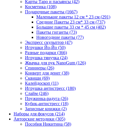
Карты Таро и пасьянсы
(42)
Косметика
(108)
Подарочные пакеты
(1667)
Маленькие пакеты 12 см * 23 см
(291)
Средние Пакеты 23 см* 33 см
(737)
Большие пакеты 33 см * 45 см
(402)
Пакеты гиганты
(73)
Новогодние пакеты
(77)
Экспресс скульптор
(47)
Игрушки Йо-Йо
(50)
Разные подарки
(366)
Игрушка тянучка
(24)
Жвачка для рук NanoGum
(126)
Спиннеры
(26)
Конверт для денег
(38)
Сквиши
(69)
Калейдоскоп
(11)
Игрушка антистресс
(180)
Слайм
(246)
Пружинка-радуга
(26)
Кубик-антистресс
(18)
Записные книжки
(2)
Наборы для фокусов
(214)
Авторские методики
(305)
Пособия Никитина
(58)