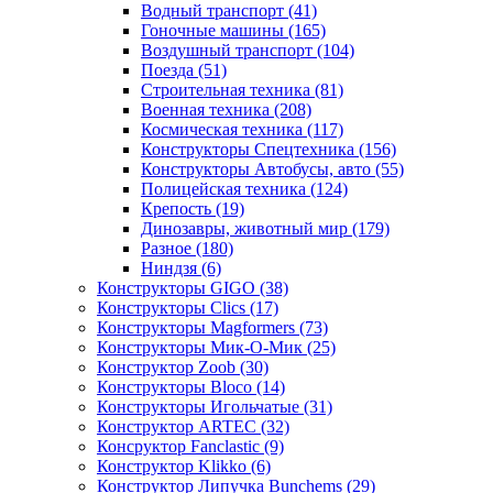
Водный транспорт
(41)
Гоночные машины
(165)
Воздушный транспорт
(104)
Поезда
(51)
Строительная техника
(81)
Военная техника
(208)
Космическая техника
(117)
Конструкторы Спецтехника
(156)
Конструкторы Автобусы, авто
(55)
Полицейская техника
(124)
Крепость
(19)
Динозавры, животный мир
(179)
Разное
(180)
Ниндзя
(6)
Конструкторы GIGO
(38)
Конструкторы Clics
(17)
Конструкторы Magformers
(73)
Конструкторы Мик-О-Мик
(25)
Конструктор Zoob
(30)
Конструкторы Bloco
(14)
Конструкторы Игольчатые
(31)
Конструктор ARTEC
(32)
Консруктор Fanclastic
(9)
Конструктор Klikko
(6)
Конструктор Липучка Bunchems
(29)