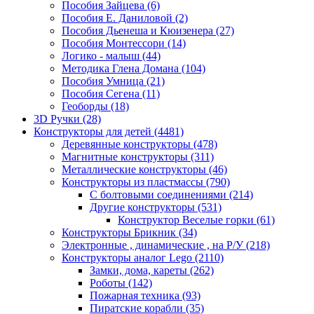
Пособия Зайцева
(6)
Пособия Е. Даниловой
(2)
Пособия Дьенеша и Кюизенера
(27)
Пособия Монтессори
(14)
Логико - малыш
(44)
Методика Глена Домана
(104)
Пособия Умница
(21)
Пособия Сегена
(11)
Геоборды
(18)
3D Ручки
(28)
Конструкторы для детей
(4481)
Деревянные конструкторы
(478)
Магнитные конструкторы
(311)
Металлические конструкторы
(46)
Конструкторы из пластмассы
(790)
С болтовыми соединениями
(214)
Другие конструкторы
(531)
Конструктор Веселые горки
(61)
Конструкторы Брикник
(34)
Электронные , динамические , на Р/У
(218)
Конструкторы аналог Lego
(2110)
Замки, дома, кареты
(262)
Роботы
(142)
Пожарная техника
(93)
Пиратские корабли
(35)