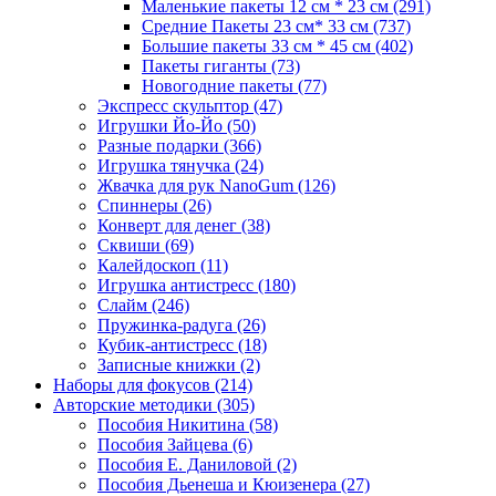
Маленькие пакеты 12 см * 23 см
(291)
Средние Пакеты 23 см* 33 см
(737)
Большие пакеты 33 см * 45 см
(402)
Пакеты гиганты
(73)
Новогодние пакеты
(77)
Экспресс скульптор
(47)
Игрушки Йо-Йо
(50)
Разные подарки
(366)
Игрушка тянучка
(24)
Жвачка для рук NanoGum
(126)
Спиннеры
(26)
Конверт для денег
(38)
Сквиши
(69)
Калейдоскоп
(11)
Игрушка антистресс
(180)
Слайм
(246)
Пружинка-радуга
(26)
Кубик-антистресс
(18)
Записные книжки
(2)
Наборы для фокусов
(214)
Авторские методики
(305)
Пособия Никитина
(58)
Пособия Зайцева
(6)
Пособия Е. Даниловой
(2)
Пособия Дьенеша и Кюизенера
(27)