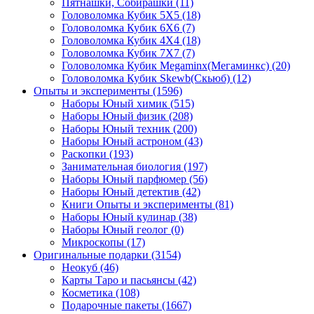
Пятнашки, Собирашки
(11)
Головоломка Кубик 5Х5
(18)
Головоломка Кубик 6Х6
(7)
Головоломка Кубик 4Х4
(18)
Головоломка Кубик 7Х7
(7)
Головоломка Кубик Megaminx(Мегаминкс)
(20)
Головоломка Кубик Skewb(Скьюб)
(12)
Опыты и эксперименты
(1596)
Наборы Юный химик
(515)
Наборы Юный физик
(208)
Наборы Юный техник
(200)
Наборы Юный астроном
(43)
Раскопки
(193)
Занимательная биология
(197)
Наборы Юный парфюмер
(56)
Наборы Юный детектив
(42)
Книги Опыты и эксперименты
(81)
Наборы Юный кулинар
(38)
Наборы Юный геолог
(0)
Микроскопы
(17)
Оригинальные подарки
(3154)
Неокуб
(46)
Карты Таро и пасьянсы
(42)
Косметика
(108)
Подарочные пакеты
(1667)