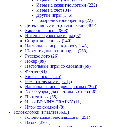
Игры на развитие логики
(222)
Игры на счет
(84)
Другие игры
(146)
Подарочные наборы игр
(22)
Детективные и стратегические
(399)
Карточные игры
(868)
Интеллектуальные игры
(92)
Спортивные игры
(240)
Настольные игры в дорогу
(148)
Шахматы, шашки и нарды
(238)
Русское лото
(26)
Покер
(89)
Настольные игры со словами
(69)
Фанты
(91)
Квесты игры
(125)
Романтические игры
(2)
Настольные игры для взрослых
(260)
Аксессуары для настольных игр
(36)
Протекторы
(35)
Игры BRAINY TRAINY
(11)
Игры со скидкой
(8)
Головоломки и пазлы
(5633)
Головоломка пластмассовая
(251)
Пазлы
(3901)