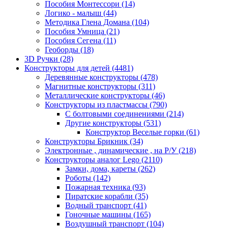
Пособия Монтессори
(14)
Логико - малыш
(44)
Методика Глена Домана
(104)
Пособия Умница
(21)
Пособия Сегена
(11)
Геоборды
(18)
3D Ручки
(28)
Конструкторы для детей
(4481)
Деревянные конструкторы
(478)
Магнитные конструкторы
(311)
Металлические конструкторы
(46)
Конструкторы из пластмассы
(790)
С болтовыми соединениями
(214)
Другие конструкторы
(531)
Конструктор Веселые горки
(61)
Конструкторы Брикник
(34)
Электронные , динамические , на Р/У
(218)
Конструкторы аналог Lego
(2110)
Замки, дома, кареты
(262)
Роботы
(142)
Пожарная техника
(93)
Пиратские корабли
(35)
Водный транспорт
(41)
Гоночные машины
(165)
Воздушный транспорт
(104)