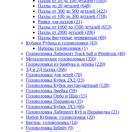
Пазлы от 20 до 100 деталей
(1163)
Пазлы до 20 деталей
(648)
Пазлы от 300 до 500 деталей
(422)
Пазлы от 100 до 300 деталей
(718)
Рамки для пазлов
(21)
Пазлы от 1000 до 1500 деталей
(653)
Пазлы от 2000 деталей
(206)
Пазлы фигурные дерявянные
(69)
Кубики Рубика и головоломки
(43)
Наборы головоломок
(1)
Головоломка Лабиринт Track ball и Perplexus
(46)
Металлические головоломки
(350)
Головоломки из бамбука и дерева
(220)
3Д и 2Д пазлы
(266)
Головоломки для детей
(70)
Головоломка Кубик 2Х2
(23)
Головоломка Кубик нестандартный
(128)
Головоломка Змейка
(59)
Головоломка Орбо и Шар
(15)
Головоломка Пирамида
(35)
Головоломка Кубик 3Х3
(66)
Головоломка Лабиринт Куб и Пирамидка
(21)
Набор Кубиков- головоломок
(20)
Брелок- головоломка
(14)
Головоломка Infinity
(9)