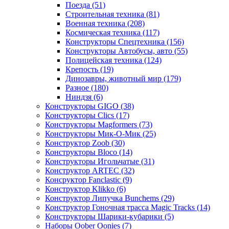
Поезда
(51)
Строительная техника
(81)
Военная техника
(208)
Космическая техника
(117)
Конструкторы Спецтехника
(156)
Конструкторы Автобусы, авто
(55)
Полицейская техника
(124)
Крепость
(19)
Динозавры, животный мир
(179)
Разное
(180)
Ниндзя
(6)
Конструкторы GIGO
(38)
Конструкторы Clics
(17)
Конструкторы Magformers
(73)
Конструкторы Мик-О-Мик
(25)
Конструктор Zoob
(30)
Конструкторы Bloco
(14)
Конструкторы Игольчатые
(31)
Конструктор ARTEC
(32)
Консруктор Fanclastic
(9)
Конструктор Klikko
(6)
Конструктор Липучка Bunchems
(29)
Конструктор Гоночная трасса Magic Tracks
(14)
Конструкторы Шарики-кубарики
(5)
Наборы Oober Oonies
(7)