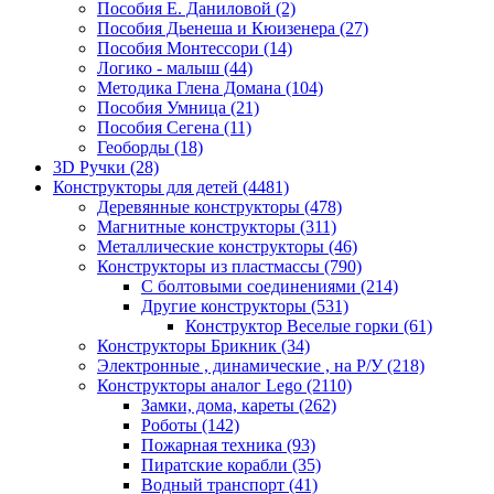
Пособия Е. Даниловой
(2)
Пособия Дьенеша и Кюизенера
(27)
Пособия Монтессори
(14)
Логико - малыш
(44)
Методика Глена Домана
(104)
Пособия Умница
(21)
Пособия Сегена
(11)
Геоборды
(18)
3D Ручки
(28)
Конструкторы для детей
(4481)
Деревянные конструкторы
(478)
Магнитные конструкторы
(311)
Металлические конструкторы
(46)
Конструкторы из пластмассы
(790)
С болтовыми соединениями
(214)
Другие конструкторы
(531)
Конструктор Веселые горки
(61)
Конструкторы Брикник
(34)
Электронные , динамические , на Р/У
(218)
Конструкторы аналог Lego
(2110)
Замки, дома, кареты
(262)
Роботы
(142)
Пожарная техника
(93)
Пиратские корабли
(35)
Водный транспорт
(41)