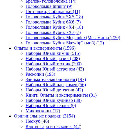
Брелок- головоломка
(14)
Головоломка Infinity
(9)
Пятнашки, Собирашки
(11)
Головоломка Кубик 5Х5
(18)
Головоломка Кубик 6Х6
(7)
Головоломка Кубик 4Х4
(18)
Головоломка Кубик 7Х7
(7)
Головоломка Кубик Megaminx(Мегаминкс)
(20)
Головоломка Кубик Skewb(Скьюб)
(12)
Опыты и эксперименты
(1596)
Наборы Юный химик
(515)
Наборы Юный физик
(208)
Наборы Юный техник
(200)
Наборы Юный астроном
(43)
Раскопки
(193)
Занимательная биология
(197)
Наборы Юный парфюмер
(56)
Наборы Юный детектив
(42)
Книги Опыты и эксперименты
(81)
Наборы Юный кулинар
(38)
Наборы Юный геолог
(0)
Микроскопы
(17)
Оригинальные подарки
(3154)
Неокуб
(46)
Карты Таро и пасьянсы
(42)