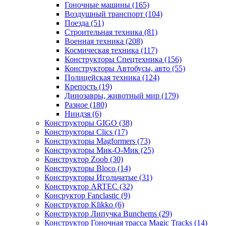
Гоночные машины
(165)
Воздушный транспорт
(104)
Поезда
(51)
Строительная техника
(81)
Военная техника
(208)
Космическая техника
(117)
Конструкторы Спецтехника
(156)
Конструкторы Автобусы, авто
(55)
Полицейская техника
(124)
Крепость
(19)
Динозавры, животный мир
(179)
Разное
(180)
Ниндзя
(6)
Конструкторы GIGO
(38)
Конструкторы Clics
(17)
Конструкторы Magformers
(73)
Конструкторы Мик-О-Мик
(25)
Конструктор Zoob
(30)
Конструкторы Bloco
(14)
Конструкторы Игольчатые
(31)
Конструктор ARTEC
(32)
Консруктор Fanclastic
(9)
Конструктор Klikko
(6)
Конструктор Липучка Bunchems
(29)
Конструктор Гоночная трасса Magic Tracks
(14)