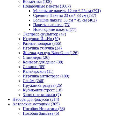
Косметика
(108)
Подарочные пакеты
(1667)
Маленькие пакеты 12 см * 23 см
(291)
Средние Пакеты 23 см* 33 см
(737)
Большие пакеты 33 см * 45 см
(402)
Пакеты гиганты
(73)
Новогодние пакеты
(77)
Экспресс скульптор
(47)
Игрушки Йо-Йо
(50)
Разные подарки
(366)
Игрушка тянучка
(24)
Жвачка для рук NanoGum
(126)
Спиннеры
(26)
Конверт для денег
(38)
Сквиши
(69)
Калейдоскоп
(11)
Игрушка антистресс
(180)
Слайм
(246)
Пружинка-радуга
(26)
Кубик-антистресс
(18)
Записные книжки
(2)
Наборы для фокусов
(214)
Авторские методики
(305)
Пособия Никитина
(58)
Пособия Зайцева
(6)