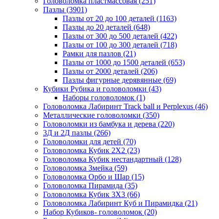
Головоломка пластмассовая
(251)
Пазлы
(3901)
Пазлы от 20 до 100 деталей
(1163)
Пазлы до 20 деталей
(648)
Пазлы от 300 до 500 деталей
(422)
Пазлы от 100 до 300 деталей
(718)
Рамки для пазлов
(21)
Пазлы от 1000 до 1500 деталей
(653)
Пазлы от 2000 деталей
(206)
Пазлы фигурные дерявянные
(69)
Кубики Рубика и головоломки
(43)
Наборы головоломок
(1)
Головоломка Лабиринт Track ball и Perplexus
(46)
Металлические головоломки
(350)
Головоломки из бамбука и дерева
(220)
3Д и 2Д пазлы
(266)
Головоломки для детей
(70)
Головоломка Кубик 2Х2
(23)
Головоломка Кубик нестандартный
(128)
Головоломка Змейка
(59)
Головоломка Орбо и Шар
(15)
Головоломка Пирамида
(35)
Головоломка Кубик 3Х3
(66)
Головоломка Лабиринт Куб и Пирамидка
(21)
Набор Кубиков- головоломок
(20)