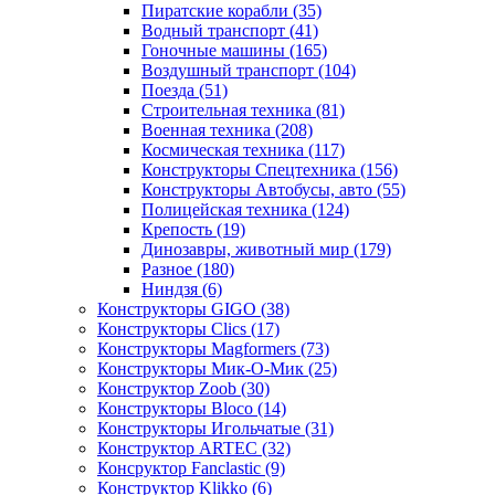
Пиратские корабли
(35)
Водный транспорт
(41)
Гоночные машины
(165)
Воздушный транспорт
(104)
Поезда
(51)
Строительная техника
(81)
Военная техника
(208)
Космическая техника
(117)
Конструкторы Спецтехника
(156)
Конструкторы Автобусы, авто
(55)
Полицейская техника
(124)
Крепость
(19)
Динозавры, животный мир
(179)
Разное
(180)
Ниндзя
(6)
Конструкторы GIGO
(38)
Конструкторы Clics
(17)
Конструкторы Magformers
(73)
Конструкторы Мик-О-Мик
(25)
Конструктор Zoob
(30)
Конструкторы Bloco
(14)
Конструкторы Игольчатые
(31)
Конструктор ARTEC
(32)
Консруктор Fanclastic
(9)
Конструктор Klikko
(6)