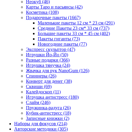
Неокуб
(46)
Карты Таро и пасьянсы
(42)
Косметика
(108)
Подарочные пакеты
(1667)
Маленькие пакеты 12 см * 23 см
(291)
Средние Пакеты 23 см* 33 см
(737)
Большие пакеты 33 см * 45 см
(402)
Пакеты гиганты
(73)
Новогодние пакеты
(77)
Экспресс скульптор
(47)
Игрушки Йо-Йо
(50)
Разные подарки
(366)
Игрушка тянучка
(24)
Жвачка для рук NanoGum
(126)
Спиннеры
(26)
Конверт для денег
(38)
Сквиши
(69)
Калейдоскоп
(11)
Игрушка антистресс
(180)
Слайм
(246)
Пружинка-радуга
(26)
Кубик-антистресс
(18)
Записные книжки
(2)
Наборы для фокусов
(214)
Авторские методики
(305)