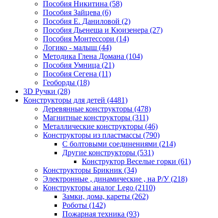
Пособия Никитина
(58)
Пособия Зайцева
(6)
Пособия Е. Даниловой
(2)
Пособия Дьенеша и Кюизенера
(27)
Пособия Монтессори
(14)
Логико - малыш
(44)
Методика Глена Домана
(104)
Пособия Умница
(21)
Пособия Сегена
(11)
Геоборды
(18)
3D Ручки
(28)
Конструкторы для детей
(4481)
Деревянные конструкторы
(478)
Магнитные конструкторы
(311)
Металлические конструкторы
(46)
Конструкторы из пластмассы
(790)
С болтовыми соединениями
(214)
Другие конструкторы
(531)
Конструктор Веселые горки
(61)
Конструкторы Брикник
(34)
Электронные , динамические , на Р/У
(218)
Конструкторы аналог Lego
(2110)
Замки, дома, кареты
(262)
Роботы
(142)
Пожарная техника
(93)