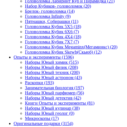
Головоломка Лабиринт Куб и Пирамидка
(21)
Набор Кубиков- головоломок
(20)
Брелок- головоломка
(14)
Головоломка Infinity
(9)
Пятнашки, Собирашки
(11)
Головоломка Кубик 5Х5
(18)
Головоломка Кубик 6Х6
(7)
Головоломка Кубик 4Х4
(18)
Головоломка Кубик 7Х7
(7)
Головоломка Кубик Megaminx(Мегаминкс)
(20)
Головоломка Кубик Skewb(Скьюб)
(12)
Опыты и эксперименты
(1596)
Наборы Юный химик
(515)
Наборы Юный физик
(208)
Наборы Юный техник
(200)
Наборы Юный астроном
(43)
Раскопки
(193)
Занимательная биология
(197)
Наборы Юный парфюмер
(56)
Наборы Юный детектив
(42)
Книги Опыты и эксперименты
(81)
Наборы Юный кулинар
(38)
Наборы Юный геолог
(0)
Микроскопы
(17)
Оригинальные подарки
(3154)