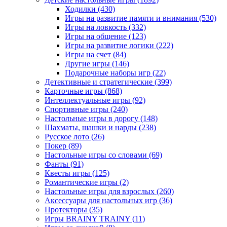
Ходилки
(430)
Игры на развитие памяти и внимания
(530)
Игры на ловкость
(332)
Игры на общение
(123)
Игры на развитие логики
(222)
Игры на счет
(84)
Другие игры
(146)
Подарочные наборы игр
(22)
Детективные и стратегические
(399)
Карточные игры
(868)
Интеллектуальные игры
(92)
Спортивные игры
(240)
Настольные игры в дорогу
(148)
Шахматы, шашки и нарды
(238)
Русское лото
(26)
Покер
(89)
Настольные игры со словами
(69)
Фанты
(91)
Квесты игры
(125)
Романтические игры
(2)
Настольные игры для взрослых
(260)
Аксессуары для настольных игр
(36)
Протекторы
(35)
Игры BRAINY TRAINY
(11)