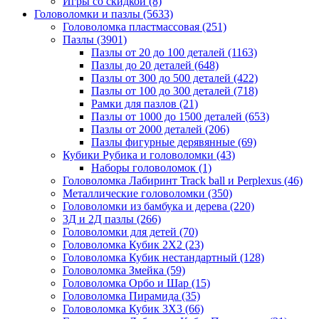
Игры со скидкой
(8)
Головоломки и пазлы
(5633)
Головоломка пластмассовая
(251)
Пазлы
(3901)
Пазлы от 20 до 100 деталей
(1163)
Пазлы до 20 деталей
(648)
Пазлы от 300 до 500 деталей
(422)
Пазлы от 100 до 300 деталей
(718)
Рамки для пазлов
(21)
Пазлы от 1000 до 1500 деталей
(653)
Пазлы от 2000 деталей
(206)
Пазлы фигурные дерявянные
(69)
Кубики Рубика и головоломки
(43)
Наборы головоломок
(1)
Головоломка Лабиринт Track ball и Perplexus
(46)
Металлические головоломки
(350)
Головоломки из бамбука и дерева
(220)
3Д и 2Д пазлы
(266)
Головоломки для детей
(70)
Головоломка Кубик 2Х2
(23)
Головоломка Кубик нестандартный
(128)
Головоломка Змейка
(59)
Головоломка Орбо и Шар
(15)
Головоломка Пирамида
(35)
Головоломка Кубик 3Х3
(66)