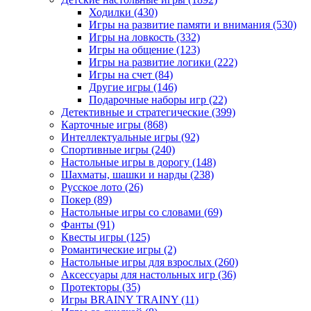
Ходилки
(430)
Игры на развитие памяти и внимания
(530)
Игры на ловкость
(332)
Игры на общение
(123)
Игры на развитие логики
(222)
Игры на счет
(84)
Другие игры
(146)
Подарочные наборы игр
(22)
Детективные и стратегические
(399)
Карточные игры
(868)
Интеллектуальные игры
(92)
Спортивные игры
(240)
Настольные игры в дорогу
(148)
Шахматы, шашки и нарды
(238)
Русское лото
(26)
Покер
(89)
Настольные игры со словами
(69)
Фанты
(91)
Квесты игры
(125)
Романтические игры
(2)
Настольные игры для взрослых
(260)
Аксессуары для настольных игр
(36)
Протекторы
(35)
Игры BRAINY TRAINY
(11)