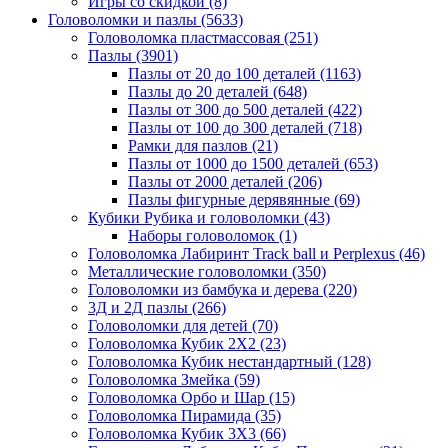
Игры со скидкой
(8)
Головоломки и пазлы
(5633)
Головоломка пластмассовая
(251)
Пазлы
(3901)
Пазлы от 20 до 100 деталей
(1163)
Пазлы до 20 деталей
(648)
Пазлы от 300 до 500 деталей
(422)
Пазлы от 100 до 300 деталей
(718)
Рамки для пазлов
(21)
Пазлы от 1000 до 1500 деталей
(653)
Пазлы от 2000 деталей
(206)
Пазлы фигурные дерявянные
(69)
Кубики Рубика и головоломки
(43)
Наборы головоломок
(1)
Головоломка Лабиринт Track ball и Perplexus
(46)
Металлические головоломки
(350)
Головоломки из бамбука и дерева
(220)
3Д и 2Д пазлы
(266)
Головоломки для детей
(70)
Головоломка Кубик 2Х2
(23)
Головоломка Кубик нестандартный
(128)
Головоломка Змейка
(59)
Головоломка Орбо и Шар
(15)
Головоломка Пирамида
(35)
Головоломка Кубик 3Х3
(66)