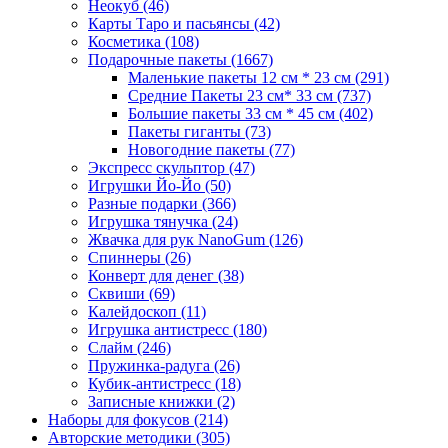
Неокуб
(46)
Карты Таро и пасьянсы
(42)
Косметика
(108)
Подарочные пакеты
(1667)
Маленькие пакеты 12 см * 23 см
(291)
Средние Пакеты 23 см* 33 см
(737)
Большие пакеты 33 см * 45 см
(402)
Пакеты гиганты
(73)
Новогодние пакеты
(77)
Экспресс скульптор
(47)
Игрушки Йо-Йо
(50)
Разные подарки
(366)
Игрушка тянучка
(24)
Жвачка для рук NanoGum
(126)
Спиннеры
(26)
Конверт для денег
(38)
Сквиши
(69)
Калейдоскоп
(11)
Игрушка антистресс
(180)
Слайм
(246)
Пружинка-радуга
(26)
Кубик-антистресс
(18)
Записные книжки
(2)
Наборы для фокусов
(214)
Авторские методики
(305)