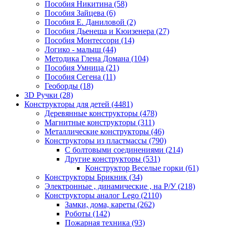
Пособия Никитина
(58)
Пособия Зайцева
(6)
Пособия Е. Даниловой
(2)
Пособия Дьенеша и Кюизенера
(27)
Пособия Монтессори
(14)
Логико - малыш
(44)
Методика Глена Домана
(104)
Пособия Умница
(21)
Пособия Сегена
(11)
Геоборды
(18)
3D Ручки
(28)
Конструкторы для детей
(4481)
Деревянные конструкторы
(478)
Магнитные конструкторы
(311)
Металлические конструкторы
(46)
Конструкторы из пластмассы
(790)
С болтовыми соединениями
(214)
Другие конструкторы
(531)
Конструктор Веселые горки
(61)
Конструкторы Брикник
(34)
Электронные , динамические , на Р/У
(218)
Конструкторы аналог Lego
(2110)
Замки, дома, кареты
(262)
Роботы
(142)
Пожарная техника
(93)