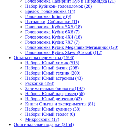
Головоломка Лабиринт Куб и Пирамидка
(21)
Набор Кубиков- головоломок
(20)
Брелок- головоломка
(14)
Головоломка Infinity
(9)
Пятнашки, Собирашки
(11)
Головоломка Кубик 5Х5
(18)
Головоломка Кубик 6Х6
(7)
Головоломка Кубик 4Х4
(18)
Головоломка Кубик 7Х7
(7)
Головоломка Кубик Megaminx(Мегаминкс)
(20)
Головоломка Кубик Skewb(Скьюб)
(12)
Опыты и эксперименты
(1596)
Наборы Юный химик
(515)
Наборы Юный физик
(208)
Наборы Юный техник
(200)
Наборы Юный астроном
(43)
Раскопки
(193)
Занимательная биология
(197)
Наборы Юный парфюмер
(56)
Наборы Юный детектив
(42)
Книги Опыты и эксперименты
(81)
Наборы Юный кулинар
(38)
Наборы Юный геолог
(0)
Микроскопы
(17)
Оригинальные подарки
(3154)