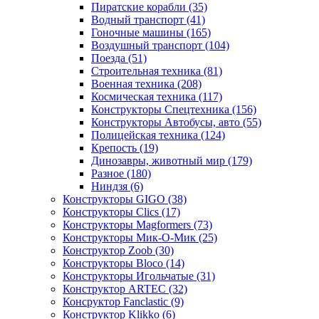
Пиратские корабли
(35)
Водный транспорт
(41)
Гоночные машины
(165)
Воздушный транспорт
(104)
Поезда
(51)
Строительная техника
(81)
Военная техника
(208)
Космическая техника
(117)
Конструкторы Спецтехника
(156)
Конструкторы Автобусы, авто
(55)
Полицейская техника
(124)
Крепость
(19)
Динозавры, животный мир
(179)
Разное
(180)
Ниндзя
(6)
Конструкторы GIGO
(38)
Конструкторы Clics
(17)
Конструкторы Magformers
(73)
Конструкторы Мик-О-Мик
(25)
Конструктор Zoob
(30)
Конструкторы Bloco
(14)
Конструкторы Игольчатые
(31)
Конструктор ARTEC
(32)
Консруктор Fanclastic
(9)
Конструктор Klikko
(6)