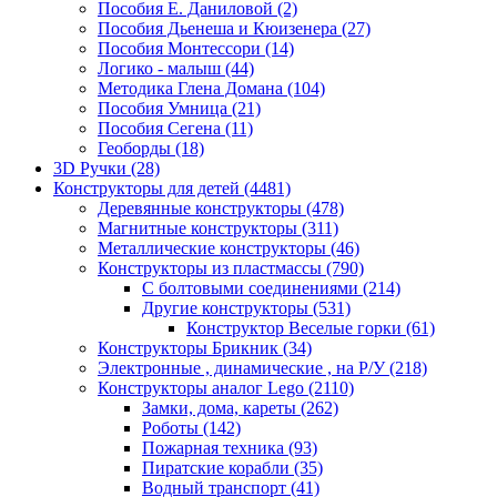
Пособия Е. Даниловой
(2)
Пособия Дьенеша и Кюизенера
(27)
Пособия Монтессори
(14)
Логико - малыш
(44)
Методика Глена Домана
(104)
Пособия Умница
(21)
Пособия Сегена
(11)
Геоборды
(18)
3D Ручки
(28)
Конструкторы для детей
(4481)
Деревянные конструкторы
(478)
Магнитные конструкторы
(311)
Металлические конструкторы
(46)
Конструкторы из пластмассы
(790)
С болтовыми соединениями
(214)
Другие конструкторы
(531)
Конструктор Веселые горки
(61)
Конструкторы Брикник
(34)
Электронные , динамические , на Р/У
(218)
Конструкторы аналог Lego
(2110)
Замки, дома, кареты
(262)
Роботы
(142)
Пожарная техника
(93)
Пиратские корабли
(35)
Водный транспорт
(41)