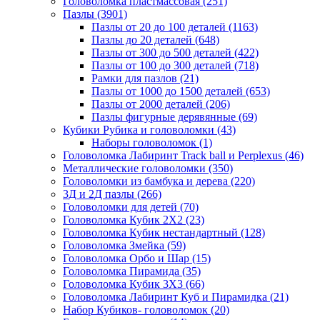
Головоломка пластмассовая
(251)
Пазлы
(3901)
Пазлы от 20 до 100 деталей
(1163)
Пазлы до 20 деталей
(648)
Пазлы от 300 до 500 деталей
(422)
Пазлы от 100 до 300 деталей
(718)
Рамки для пазлов
(21)
Пазлы от 1000 до 1500 деталей
(653)
Пазлы от 2000 деталей
(206)
Пазлы фигурные дерявянные
(69)
Кубики Рубика и головоломки
(43)
Наборы головоломок
(1)
Головоломка Лабиринт Track ball и Perplexus
(46)
Металлические головоломки
(350)
Головоломки из бамбука и дерева
(220)
3Д и 2Д пазлы
(266)
Головоломки для детей
(70)
Головоломка Кубик 2Х2
(23)
Головоломка Кубик нестандартный
(128)
Головоломка Змейка
(59)
Головоломка Орбо и Шар
(15)
Головоломка Пирамида
(35)
Головоломка Кубик 3Х3
(66)
Головоломка Лабиринт Куб и Пирамидка
(21)
Набор Кубиков- головоломок
(20)