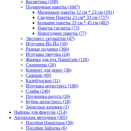
Косметика
(108)
Подарочные пакеты
(1667)
Маленькие пакеты 12 см * 23 см
(291)
Средние Пакеты 23 см* 33 см
(737)
Большие пакеты 33 см * 45 см
(402)
Пакеты гиганты
(73)
Новогодние пакеты
(77)
Экспресс скульптор
(47)
Игрушки Йо-Йо
(50)
Разные подарки
(366)
Игрушка тянучка
(24)
Жвачка для рук NanoGum
(126)
Спиннеры
(26)
Конверт для денег
(38)
Сквиши
(69)
Калейдоскоп
(11)
Игрушка антистресс
(180)
Слайм
(246)
Пружинка-радуга
(26)
Кубик-антистресс
(18)
Записные книжки
(2)
Наборы для фокусов
(214)
Авторские методики
(305)
Пособия Никитина
(58)
Пособия Зайцева
(6)