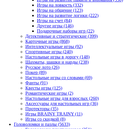
Игры на ловкость
(332)
Игры на общение
(123)
Игры на развитие логики
(222)
Игры на счет
(84)
Другие игры
(146)
Подарочные наборы игр
(22)
Детективные и стратегические
(399)
Карточные игры
(868)
Интеллектуальные игры
(92)
Спортивные игры
(240)
Настольные игры в дорогу
(148)
Шахматы, шашки и нарды
(238)
Русское лото
(26)
Покер
(89)
Настольные игры со словами
(69)
Фанты
(91)
Квесты игры
(125)
Романтические игры
(2)
Настольные игры для взрослых
(260)
Аксессуары для настольных игр
(36)
Протекторы
(35)
Игры BRAINY TRAINY
(11)
Игры со скидкой
(8)
Головоломки и пазлы
(5633)