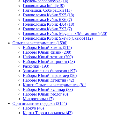
Брелок- головоломка
(14)
Головоломка Infinity
(9)
Пятнашки, Собирашки
(11)
Головоломка Кубик 5Х5
(18)
Головоломка Кубик 6Х6
(7)
Головоломка Кубик 4Х4
(18)
Головоломка Кубик 7Х7
(7)
Головоломка Кубик Megaminx(Мегаминкс)
(20)
Головоломка Кубик Skewb(Скьюб)
(12)
Опыты и эксперименты
(1596)
Наборы Юный химик
(515)
Наборы Юный физик
(208)
Наборы Юный техник
(200)
Наборы Юный астроном
(43)
Раскопки
(193)
Занимательная биология
(197)
Наборы Юный парфюмер
(56)
Наборы Юный детектив
(42)
Книги Опыты и эксперименты
(81)
Наборы Юный кулинар
(38)
Наборы Юный геолог
(0)
Микроскопы
(17)
Оригинальные подарки
(3154)
Неокуб
(46)
Карты Таро и пасьянсы
(42)