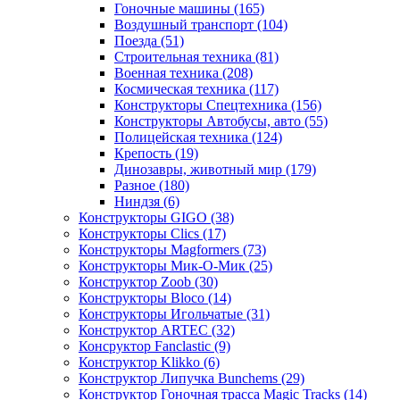
Гоночные машины
(165)
Воздушный транспорт
(104)
Поезда
(51)
Строительная техника
(81)
Военная техника
(208)
Космическая техника
(117)
Конструкторы Спецтехника
(156)
Конструкторы Автобусы, авто
(55)
Полицейская техника
(124)
Крепость
(19)
Динозавры, животный мир
(179)
Разное
(180)
Ниндзя
(6)
Конструкторы GIGO
(38)
Конструкторы Clics
(17)
Конструкторы Magformers
(73)
Конструкторы Мик-О-Мик
(25)
Конструктор Zoob
(30)
Конструкторы Bloco
(14)
Конструкторы Игольчатые
(31)
Конструктор ARTEC
(32)
Консруктор Fanclastic
(9)
Конструктор Klikko
(6)
Конструктор Липучка Bunchems
(29)
Конструктор Гоночная трасса Magic Tracks
(14)