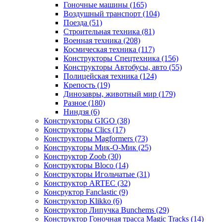
Гоночные машины
(165)
Воздушный транспорт
(104)
Поезда
(51)
Строительная техника
(81)
Военная техника
(208)
Космическая техника
(117)
Конструкторы Спецтехника
(156)
Конструкторы Автобусы, авто
(55)
Полицейская техника
(124)
Крепость
(19)
Динозавры, животный мир
(179)
Разное
(180)
Ниндзя
(6)
Конструкторы GIGO
(38)
Конструкторы Clics
(17)
Конструкторы Magformers
(73)
Конструкторы Мик-О-Мик
(25)
Конструктор Zoob
(30)
Конструкторы Bloco
(14)
Конструкторы Игольчатые
(31)
Конструктор ARTEC
(32)
Консруктор Fanclastic
(9)
Конструктор Klikko
(6)
Конструктор Липучка Bunchems
(29)
Конструктор Гоночная трасса Magic Tracks
(14)