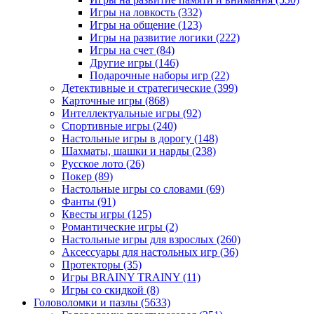
Игры на ловкость
(332)
Игры на общение
(123)
Игры на развитие логики
(222)
Игры на счет
(84)
Другие игры
(146)
Подарочные наборы игр
(22)
Детективные и стратегические
(399)
Карточные игры
(868)
Интеллектуальные игры
(92)
Спортивные игры
(240)
Настольные игры в дорогу
(148)
Шахматы, шашки и нарды
(238)
Русское лото
(26)
Покер
(89)
Настольные игры со словами
(69)
Фанты
(91)
Квесты игры
(125)
Романтические игры
(2)
Настольные игры для взрослых
(260)
Аксессуары для настольных игр
(36)
Протекторы
(35)
Игры BRAINY TRAINY
(11)
Игры со скидкой
(8)
Головоломки и пазлы
(5633)