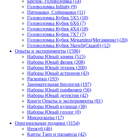
Брелок- головоломка
(14)
Головоломка Infinity
(9)
Пятнашки, Собирашки
(11)
Головоломка Кубик 5Х5
(18)
Головоломка Кубик 6Х6
(7)
Головоломка Кубик 4Х4
(18)
Головоломка Кубик 7Х7
(7)
Головоломка Кубик Megaminx(Мегаминкс)
(20)
Головоломка Кубик Skewb(Скьюб)
(12)
Опыты и эксперименты
(1596)
Наборы Юный химик
(515)
Наборы Юный физик
(208)
Наборы Юный техник
(200)
Наборы Юный астроном
(43)
Раскопки
(193)
Занимательная биология
(197)
Наборы Юный парфюмер
(56)
Наборы Юный детектив
(42)
Книги Опыты и эксперименты
(81)
Наборы Юный кулинар
(38)
Наборы Юный геолог
(0)
Микроскопы
(17)
Оригинальные подарки
(3154)
Неокуб
(46)
Карты Таро и пасьянсы
(42)