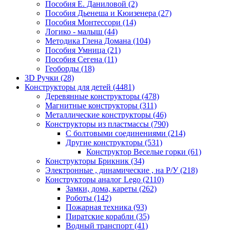
Пособия Е. Даниловой
(2)
Пособия Дьенеша и Кюизенера
(27)
Пособия Монтессори
(14)
Логико - малыш
(44)
Методика Глена Домана
(104)
Пособия Умница
(21)
Пособия Сегена
(11)
Геоборды
(18)
3D Ручки
(28)
Конструкторы для детей
(4481)
Деревянные конструкторы
(478)
Магнитные конструкторы
(311)
Металлические конструкторы
(46)
Конструкторы из пластмассы
(790)
С болтовыми соединениями
(214)
Другие конструкторы
(531)
Конструктор Веселые горки
(61)
Конструкторы Брикник
(34)
Электронные , динамические , на Р/У
(218)
Конструкторы аналог Lego
(2110)
Замки, дома, кареты
(262)
Роботы
(142)
Пожарная техника
(93)
Пиратские корабли
(35)
Водный транспорт
(41)