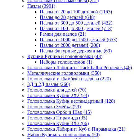
Головоломка пластмассовая
(251)
Пазлы
(3901)
Пазлы от 20 до 100 деталей
(1163)
Пазлы до 20 деталей
(648)
Пазлы от 300 до 500 деталей
(422)
Пазлы от 100 до 300 деталей
(718)
Рамки для пазлов
(21)
Пазлы от 1000 до 1500 деталей
(653)
Пазлы от 2000 деталей
(206)
Пазлы фигурные дерявянные
(69)
Кубики Рубика и головоломки
(43)
Наборы головоломок
(1)
Головоломка Лабиринт Track ball и Perplexus
(46)
Металлические головоломки
(350)
Головоломки из бамбука и дерева
(220)
3Д и 2Д пазлы
(266)
Головоломки для детей
(70)
Головоломка Кубик 2Х2
(23)
Головоломка Кубик нестандартный
(128)
Головоломка Змейка
(59)
Головоломка Орбо и Шар
(15)
Головоломка Пирамида
(35)
Головоломка Кубик 3Х3
(66)
Головоломка Лабиринт Куб и Пирамидка
(21)
Набор Кубиков- головоломок
(20)