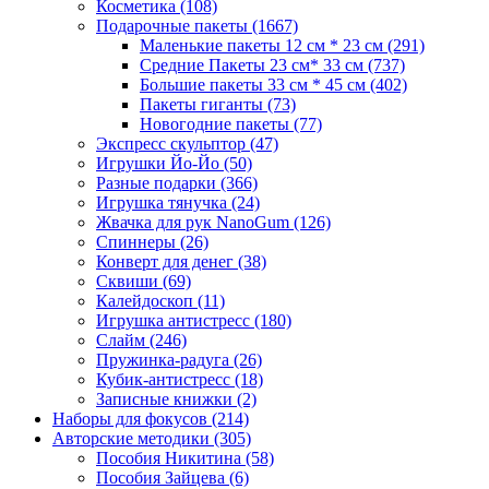
Косметика
(108)
Подарочные пакеты
(1667)
Маленькие пакеты 12 см * 23 см
(291)
Средние Пакеты 23 см* 33 см
(737)
Большие пакеты 33 см * 45 см
(402)
Пакеты гиганты
(73)
Новогодние пакеты
(77)
Экспресс скульптор
(47)
Игрушки Йо-Йо
(50)
Разные подарки
(366)
Игрушка тянучка
(24)
Жвачка для рук NanoGum
(126)
Спиннеры
(26)
Конверт для денег
(38)
Сквиши
(69)
Калейдоскоп
(11)
Игрушка антистресс
(180)
Слайм
(246)
Пружинка-радуга
(26)
Кубик-антистресс
(18)
Записные книжки
(2)
Наборы для фокусов
(214)
Авторские методики
(305)
Пособия Никитина
(58)
Пособия Зайцева
(6)