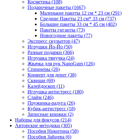
Косметика
(108)
Подарочные пакеты
(1667)
Маленькие пакеты 12 см * 23 см
(291)
Средние Пакеты 23 см* 33 см
(737)
Большие пакеты 33 см * 45 см
(402)
Пакеты гиганты
(73)
Новогодние пакеты
(77)
Экспресс скульптор
(47)
Игрушки Йо-Йо
(50)
Разные подарки
(366)
Игрушка тянучка
(24)
Жвачка для рук NanoGum
(126)
Спиннеры
(26)
Конверт для денег
(38)
Сквиши
(69)
Калейдоскоп
(11)
Игрушка антистресс
(180)
Слайм
(246)
Пружинка-радуга
(26)
Кубик-антистресс
(18)
Записные книжки
(2)
Наборы для фокусов
(214)
Авторские методики
(305)
Пособия Никитина
(58)
Пособия Зайцева
(6)