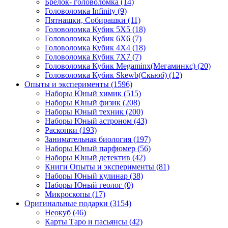
Брелок- головоломка
(14)
Головоломка Infinity
(9)
Пятнашки, Собирашки
(11)
Головоломка Кубик 5Х5
(18)
Головоломка Кубик 6Х6
(7)
Головоломка Кубик 4Х4
(18)
Головоломка Кубик 7Х7
(7)
Головоломка Кубик Megaminx(Мегаминкс)
(20)
Головоломка Кубик Skewb(Скьюб)
(12)
Опыты и эксперименты
(1596)
Наборы Юный химик
(515)
Наборы Юный физик
(208)
Наборы Юный техник
(200)
Наборы Юный астроном
(43)
Раскопки
(193)
Занимательная биология
(197)
Наборы Юный парфюмер
(56)
Наборы Юный детектив
(42)
Книги Опыты и эксперименты
(81)
Наборы Юный кулинар
(38)
Наборы Юный геолог
(0)
Микроскопы
(17)
Оригинальные подарки
(3154)
Неокуб
(46)
Карты Таро и пасьянсы
(42)