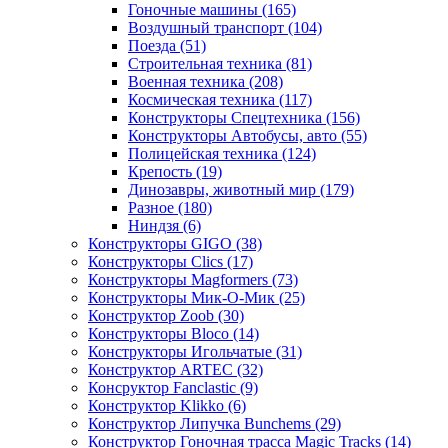
Гоночные машины
(165)
Воздушный транспорт
(104)
Поезда
(51)
Строительная техника
(81)
Военная техника
(208)
Космическая техника
(117)
Конструкторы Спецтехника
(156)
Конструкторы Автобусы, авто
(55)
Полицейская техника
(124)
Крепость
(19)
Динозавры, животный мир
(179)
Разное
(180)
Ниндзя
(6)
Конструкторы GIGO
(38)
Конструкторы Clics
(17)
Конструкторы Magformers
(73)
Конструкторы Мик-О-Мик
(25)
Конструктор Zoob
(30)
Конструкторы Bloco
(14)
Конструкторы Игольчатые
(31)
Конструктор ARTEC
(32)
Консруктор Fanclastic
(9)
Конструктор Klikko
(6)
Конструктор Липучка Bunchems
(29)
Конструктор Гоночная трасса Magic Tracks
(14)