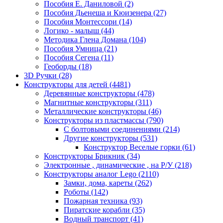
Пособия Е. Даниловой
(2)
Пособия Дьенеша и Кюизенера
(27)
Пособия Монтессори
(14)
Логико - малыш
(44)
Методика Глена Домана
(104)
Пособия Умница
(21)
Пособия Сегена
(11)
Геоборды
(18)
3D Ручки
(28)
Конструкторы для детей
(4481)
Деревянные конструкторы
(478)
Магнитные конструкторы
(311)
Металлические конструкторы
(46)
Конструкторы из пластмассы
(790)
С болтовыми соединениями
(214)
Другие конструкторы
(531)
Конструктор Веселые горки
(61)
Конструкторы Брикник
(34)
Электронные , динамические , на Р/У
(218)
Конструкторы аналог Lego
(2110)
Замки, дома, кареты
(262)
Роботы
(142)
Пожарная техника
(93)
Пиратские корабли
(35)
Водный транспорт
(41)