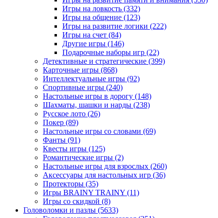
Игры на ловкость
(332)
Игры на общение
(123)
Игры на развитие логики
(222)
Игры на счет
(84)
Другие игры
(146)
Подарочные наборы игр
(22)
Детективные и стратегические
(399)
Карточные игры
(868)
Интеллектуальные игры
(92)
Спортивные игры
(240)
Настольные игры в дорогу
(148)
Шахматы, шашки и нарды
(238)
Русское лото
(26)
Покер
(89)
Настольные игры со словами
(69)
Фанты
(91)
Квесты игры
(125)
Романтические игры
(2)
Настольные игры для взрослых
(260)
Аксессуары для настольных игр
(36)
Протекторы
(35)
Игры BRAINY TRAINY
(11)
Игры со скидкой
(8)
Головоломки и пазлы
(5633)