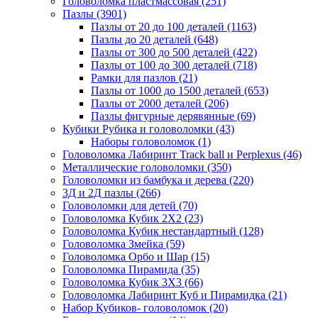
Головоломка пластмассовая
(251)
Пазлы
(3901)
Пазлы от 20 до 100 деталей
(1163)
Пазлы до 20 деталей
(648)
Пазлы от 300 до 500 деталей
(422)
Пазлы от 100 до 300 деталей
(718)
Рамки для пазлов
(21)
Пазлы от 1000 до 1500 деталей
(653)
Пазлы от 2000 деталей
(206)
Пазлы фигурные дерявянные
(69)
Кубики Рубика и головоломки
(43)
Наборы головоломок
(1)
Головоломка Лабиринт Track ball и Perplexus
(46)
Металлические головоломки
(350)
Головоломки из бамбука и дерева
(220)
3Д и 2Д пазлы
(266)
Головоломки для детей
(70)
Головоломка Кубик 2Х2
(23)
Головоломка Кубик нестандартный
(128)
Головоломка Змейка
(59)
Головоломка Орбо и Шар
(15)
Головоломка Пирамида
(35)
Головоломка Кубик 3Х3
(66)
Головоломка Лабиринт Куб и Пирамидка
(21)
Набор Кубиков- головоломок
(20)