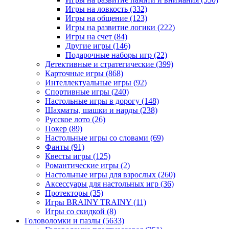
Игры на ловкость
(332)
Игры на общение
(123)
Игры на развитие логики
(222)
Игры на счет
(84)
Другие игры
(146)
Подарочные наборы игр
(22)
Детективные и стратегические
(399)
Карточные игры
(868)
Интеллектуальные игры
(92)
Спортивные игры
(240)
Настольные игры в дорогу
(148)
Шахматы, шашки и нарды
(238)
Русское лото
(26)
Покер
(89)
Настольные игры со словами
(69)
Фанты
(91)
Квесты игры
(125)
Романтические игры
(2)
Настольные игры для взрослых
(260)
Аксессуары для настольных игр
(36)
Протекторы
(35)
Игры BRAINY TRAINY
(11)
Игры со скидкой
(8)
Головоломки и пазлы
(5633)