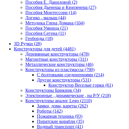
Пособия Е. Даниловой
(2)
Пособия Дьенеша и Кюизенера
(27)
Пособия Монтессори
(14)
Логико - малыш
(44)
Методика Глена Домана
(104)
Пособия Умница
(21)
Пособия Сегена
(11)
Геоборды
(18)
3D Ручки
(28)
Конструкторы для детей
(4481)
Деревянные конструкторы
(478)
Магнитные конструкторы
(311)
Металлические конструкторы
(46)
Конструкторы из пластмассы
(790)
С болтовыми соединениями
(214)
Другие конструкторы
(531)
Конструктор Веселые горки
(61)
Конструкторы Брикник
(34)
Электронные , динамические , на Р/У
(218)
Конструкторы аналог Lego
(2110)
Замки, дома, кареты
(262)
Роботы
(142)
Пожарная техника
(93)
Пиратские корабли
(35)
Водный транспорт
(41)