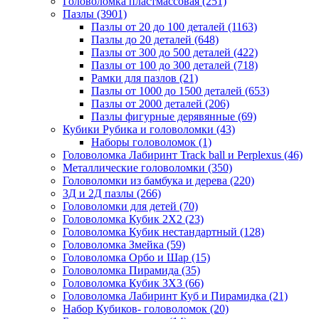
Головоломка пластмассовая
(251)
Пазлы
(3901)
Пазлы от 20 до 100 деталей
(1163)
Пазлы до 20 деталей
(648)
Пазлы от 300 до 500 деталей
(422)
Пазлы от 100 до 300 деталей
(718)
Рамки для пазлов
(21)
Пазлы от 1000 до 1500 деталей
(653)
Пазлы от 2000 деталей
(206)
Пазлы фигурные дерявянные
(69)
Кубики Рубика и головоломки
(43)
Наборы головоломок
(1)
Головоломка Лабиринт Track ball и Perplexus
(46)
Металлические головоломки
(350)
Головоломки из бамбука и дерева
(220)
3Д и 2Д пазлы
(266)
Головоломки для детей
(70)
Головоломка Кубик 2Х2
(23)
Головоломка Кубик нестандартный
(128)
Головоломка Змейка
(59)
Головоломка Орбо и Шар
(15)
Головоломка Пирамида
(35)
Головоломка Кубик 3Х3
(66)
Головоломка Лабиринт Куб и Пирамидка
(21)
Набор Кубиков- головоломок
(20)