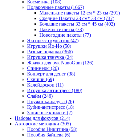
Косметика
(108)
Подарочные пакеты
(1667)
Маленькие пакеты 12 см * 23 см
(291)
Средние Пакеты 23 см* 33 см
(737)
Большие пакеты 33 см * 45 см
(402)
Пакеты гиганты
(73)
Новогодние пакеты
(77)
Экспресс скульптор
(47)
Игрушки Йо-Йо
(50)
Разные подарки
(366)
Игрушка тянучка
(24)
Жвачка для рук NanoGum
(126)
Спиннеры
(26)
Конверт для денег
(38)
Сквиши
(69)
Калейдоскоп
(11)
Игрушка антистресс
(180)
Слайм
(246)
Пружинка-радуга
(26)
Кубик-антистресс
(18)
Записные книжки
(2)
Наборы для фокусов
(214)
Авторские методики
(305)
Пособия Никитина
(58)
Пособия Зайцева
(6)