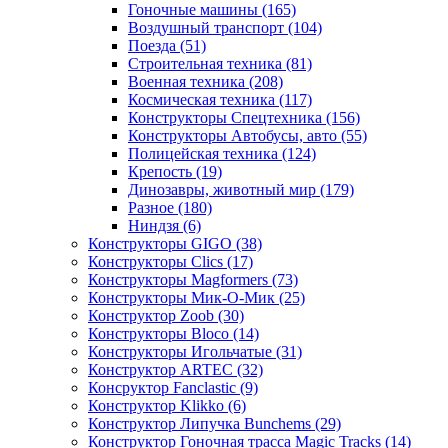
Гоночные машины
(165)
Воздушный транспорт
(104)
Поезда
(51)
Строительная техника
(81)
Военная техника
(208)
Космическая техника
(117)
Конструкторы Спецтехника
(156)
Конструкторы Автобусы, авто
(55)
Полицейская техника
(124)
Крепость
(19)
Динозавры, животный мир
(179)
Разное
(180)
Ниндзя
(6)
Конструкторы GIGO
(38)
Конструкторы Clics
(17)
Конструкторы Magformers
(73)
Конструкторы Мик-О-Мик
(25)
Конструктор Zoob
(30)
Конструкторы Bloco
(14)
Конструкторы Игольчатые
(31)
Конструктор ARTEC
(32)
Консруктор Fanclastic
(9)
Конструктор Klikko
(6)
Конструктор Липучка Bunchems
(29)
Конструктор Гоночная трасса Magic Tracks
(14)