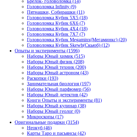
Брелок- головоломка
(14)
Головоломка Infinity
(9)
Пятнашки, Собирашки
(11)
Головоломка Кубик 5Х5
(18)
Головоломка Кубик 6Х6
(7)
Головоломка Кубик 4Х4
(18)
Головоломка Кубик 7Х7
(7)
Головоломка Кубик Megaminx(Мегаминкс)
(20)
Головоломка Кубик Skewb(Скьюб)
(12)
Опыты и эксперименты
(1596)
Наборы Юный химик
(515)
Наборы Юный физик
(208)
Наборы Юный техник
(200)
Наборы Юный астроном
(43)
Раскопки
(193)
Занимательная биология
(197)
Наборы Юный парфюмер
(56)
Наборы Юный детектив
(42)
Книги Опыты и эксперименты
(81)
Наборы Юный кулинар
(38)
Наборы Юный геолог
(0)
Микроскопы
(17)
Оригинальные подарки
(3154)
Неокуб
(46)
Карты Таро и пасьянсы
(42)