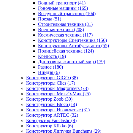
Водный транспорт
(41)
Гоночные машины
(165)
Воздушный транспорт
(104)
Поезда
(51)
Строительная техника
(81)
Военная техника
(208)
Космическая техника
(117)
Конструкторы Спецтехника
(156)
Конструкторы Автобусы, авто
(55)
Полицейская техника
(124)
Крепость
(19)
Динозавры, животный мир
(179)
Разное
(180)
Ниндзя
(6)
Конструкторы GIGO
(38)
Конструкторы Clics
(17)
Конструкторы Magformers
(73)
Конструкторы Мик-О-Мик
(25)
Конструктор Zoob
(30)
Конструкторы Bloco
(14)
Конструкторы Игольчатые
(31)
Конструктор ARTEC
(32)
Консруктор Fanclastic
(9)
Конструктор Klikko
(6)
Конструктор Липучка Bunchems
(29)