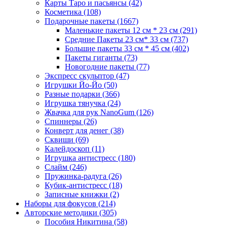
Карты Таро и пасьянсы
(42)
Косметика
(108)
Подарочные пакеты
(1667)
Маленькие пакеты 12 см * 23 см
(291)
Средние Пакеты 23 см* 33 см
(737)
Большие пакеты 33 см * 45 см
(402)
Пакеты гиганты
(73)
Новогодние пакеты
(77)
Экспресс скульптор
(47)
Игрушки Йо-Йо
(50)
Разные подарки
(366)
Игрушка тянучка
(24)
Жвачка для рук NanoGum
(126)
Спиннеры
(26)
Конверт для денег
(38)
Сквиши
(69)
Калейдоскоп
(11)
Игрушка антистресс
(180)
Слайм
(246)
Пружинка-радуга
(26)
Кубик-антистресс
(18)
Записные книжки
(2)
Наборы для фокусов
(214)
Авторские методики
(305)
Пособия Никитина
(58)