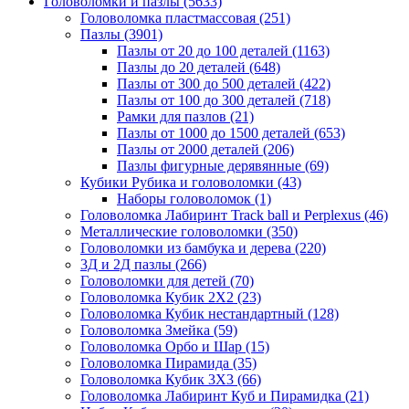
Головоломки и пазлы
(5633)
Головоломка пластмассовая
(251)
Пазлы
(3901)
Пазлы от 20 до 100 деталей
(1163)
Пазлы до 20 деталей
(648)
Пазлы от 300 до 500 деталей
(422)
Пазлы от 100 до 300 деталей
(718)
Рамки для пазлов
(21)
Пазлы от 1000 до 1500 деталей
(653)
Пазлы от 2000 деталей
(206)
Пазлы фигурные дерявянные
(69)
Кубики Рубика и головоломки
(43)
Наборы головоломок
(1)
Головоломка Лабиринт Track ball и Perplexus
(46)
Металлические головоломки
(350)
Головоломки из бамбука и дерева
(220)
3Д и 2Д пазлы
(266)
Головоломки для детей
(70)
Головоломка Кубик 2Х2
(23)
Головоломка Кубик нестандартный
(128)
Головоломка Змейка
(59)
Головоломка Орбо и Шар
(15)
Головоломка Пирамида
(35)
Головоломка Кубик 3Х3
(66)
Головоломка Лабиринт Куб и Пирамидка
(21)