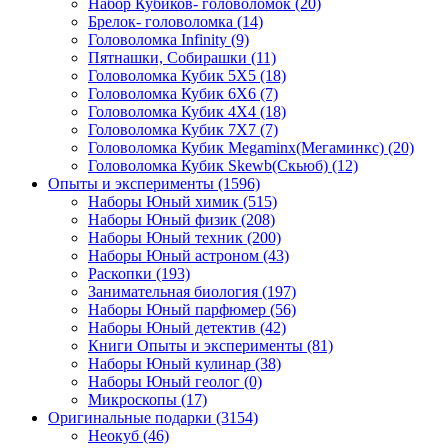
Набор Кубиков- головоломок
(20)
Брелок- головоломка
(14)
Головоломка Infinity
(9)
Пятнашки, Собирашки
(11)
Головоломка Кубик 5Х5
(18)
Головоломка Кубик 6Х6
(7)
Головоломка Кубик 4Х4
(18)
Головоломка Кубик 7Х7
(7)
Головоломка Кубик Megaminx(Мегаминкс)
(20)
Головоломка Кубик Skewb(Скьюб)
(12)
Опыты и эксперименты
(1596)
Наборы Юный химик
(515)
Наборы Юный физик
(208)
Наборы Юный техник
(200)
Наборы Юный астроном
(43)
Раскопки
(193)
Занимательная биология
(197)
Наборы Юный парфюмер
(56)
Наборы Юный детектив
(42)
Книги Опыты и эксперименты
(81)
Наборы Юный кулинар
(38)
Наборы Юный геолог
(0)
Микроскопы
(17)
Оригинальные подарки
(3154)
Неокуб
(46)