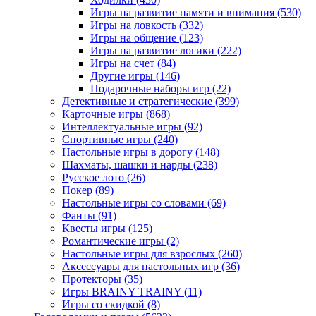
Игры на развитие памяти и внимания
(530)
Игры на ловкость
(332)
Игры на общение
(123)
Игры на развитие логики
(222)
Игры на счет
(84)
Другие игры
(146)
Подарочные наборы игр
(22)
Детективные и стратегические
(399)
Карточные игры
(868)
Интеллектуальные игры
(92)
Спортивные игры
(240)
Настольные игры в дорогу
(148)
Шахматы, шашки и нарды
(238)
Русское лото
(26)
Покер
(89)
Настольные игры со словами
(69)
Фанты
(91)
Квесты игры
(125)
Романтические игры
(2)
Настольные игры для взрослых
(260)
Аксессуары для настольных игр
(36)
Протекторы
(35)
Игры BRAINY TRAINY
(11)
Игры со скидкой
(8)