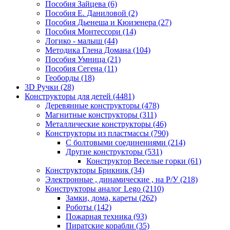
Пособия Зайцева
(6)
Пособия Е. Даниловой
(2)
Пособия Дьенеша и Кюизенера
(27)
Пособия Монтессори
(14)
Логико - малыш
(44)
Методика Глена Домана
(104)
Пособия Умница
(21)
Пособия Сегена
(11)
Геоборды
(18)
3D Ручки
(28)
Конструкторы для детей
(4481)
Деревянные конструкторы
(478)
Магнитные конструкторы
(311)
Металлические конструкторы
(46)
Конструкторы из пластмассы
(790)
С болтовыми соединениями
(214)
Другие конструкторы
(531)
Конструктор Веселые горки
(61)
Конструкторы Брикник
(34)
Электронные , динамические , на Р/У
(218)
Конструкторы аналог Lego
(2110)
Замки, дома, кареты
(262)
Роботы
(142)
Пожарная техника
(93)
Пиратские корабли
(35)