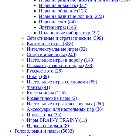
Игры на ловкость
(332)
Игры на общение
(123)
Игры на развитие логики
(222)
Игры на счет
(84)
Другие игры
(146)
Подарочные наборы игр
(22)
Детективные и стратегические
(399)
Карточные игры
(868)
Интеллектуальные игры
(92)
Спортивные игры
(240)
Настольные игры в дорогу
(148)
Шахматы, шашки и нарды
(238)
Русское лото
(26)
Покер
(89)
Настольные игры со словами
(69)
Фанты
(91)
Квесты игры
(125)
Романтические игры
(2)
Настольные игры для взрослых
(260)
Аксессуары для настольных игр
(36)
Протекторы
(35)
Игры BRAINY TRAINY
(11)
Игры со скидкой
(8)
Головоломки и пазлы
(5633)