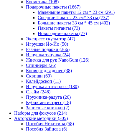
Косметика
(108)
Подарочные пакеты
(1667)
Маленькие пакеты 12 см * 23 см
(291)
Средние Пакеты 23 см* 33 см
(737)
Большие пакеты 33 см * 45 см
(402)
Пакеты гиганты
(73)
Новогодние пакеты
(77)
Экспресс скульптор
(47)
Игрушки Йо-Йо
(50)
Разные подарки
(366)
Игрушка тянучка
(24)
Жвачка для рук NanoGum
(126)
Спиннеры
(26)
Конверт для денег
(38)
Сквиши
(69)
Калейдоскоп
(11)
Игрушка антистресс
(180)
Слайм
(246)
Пружинка-радуга
(26)
Кубик-антистресс
(18)
Записные книжки
(2)
Наборы для фокусов
(214)
Авторские методики
(305)
Пособия Никитина
(58)
Пособия Зайцева
(6)