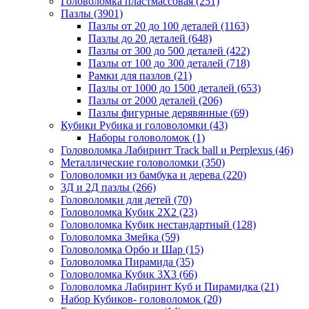
Головоломка пластмассовая
(251)
Пазлы
(3901)
Пазлы от 20 до 100 деталей
(1163)
Пазлы до 20 деталей
(648)
Пазлы от 300 до 500 деталей
(422)
Пазлы от 100 до 300 деталей
(718)
Рамки для пазлов
(21)
Пазлы от 1000 до 1500 деталей
(653)
Пазлы от 2000 деталей
(206)
Пазлы фигурные дерявянные
(69)
Кубики Рубика и головоломки
(43)
Наборы головоломок
(1)
Головоломка Лабиринт Track ball и Perplexus
(46)
Металлические головоломки
(350)
Головоломки из бамбука и дерева
(220)
3Д и 2Д пазлы
(266)
Головоломки для детей
(70)
Головоломка Кубик 2Х2
(23)
Головоломка Кубик нестандартный
(128)
Головоломка Змейка
(59)
Головоломка Орбо и Шар
(15)
Головоломка Пирамида
(35)
Головоломка Кубик 3Х3
(66)
Головоломка Лабиринт Куб и Пирамидка
(21)
Набор Кубиков- головоломок
(20)