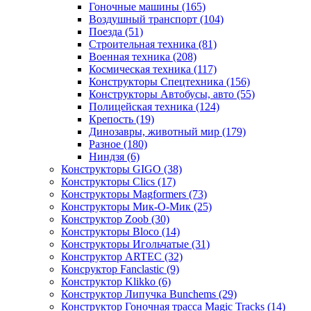
Гоночные машины
(165)
Воздушный транспорт
(104)
Поезда
(51)
Строительная техника
(81)
Военная техника
(208)
Космическая техника
(117)
Конструкторы Спецтехника
(156)
Конструкторы Автобусы, авто
(55)
Полицейская техника
(124)
Крепость
(19)
Динозавры, животный мир
(179)
Разное
(180)
Ниндзя
(6)
Конструкторы GIGO
(38)
Конструкторы Clics
(17)
Конструкторы Magformers
(73)
Конструкторы Мик-О-Мик
(25)
Конструктор Zoob
(30)
Конструкторы Bloco
(14)
Конструкторы Игольчатые
(31)
Конструктор ARTEC
(32)
Консруктор Fanclastic
(9)
Конструктор Klikko
(6)
Конструктор Липучка Bunchems
(29)
Конструктор Гоночная трасса Magic Tracks
(14)