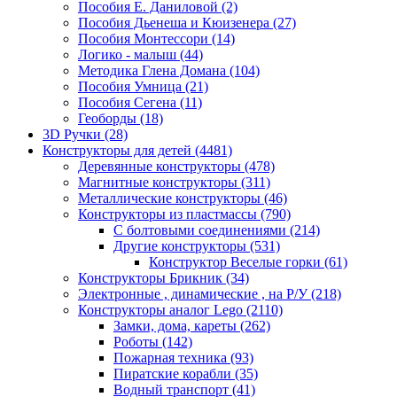
Пособия Е. Даниловой
(2)
Пособия Дьенеша и Кюизенера
(27)
Пособия Монтессори
(14)
Логико - малыш
(44)
Методика Глена Домана
(104)
Пособия Умница
(21)
Пособия Сегена
(11)
Геоборды
(18)
3D Ручки
(28)
Конструкторы для детей
(4481)
Деревянные конструкторы
(478)
Магнитные конструкторы
(311)
Металлические конструкторы
(46)
Конструкторы из пластмассы
(790)
С болтовыми соединениями
(214)
Другие конструкторы
(531)
Конструктор Веселые горки
(61)
Конструкторы Брикник
(34)
Электронные , динамические , на Р/У
(218)
Конструкторы аналог Lego
(2110)
Замки, дома, кареты
(262)
Роботы
(142)
Пожарная техника
(93)
Пиратские корабли
(35)
Водный транспорт
(41)