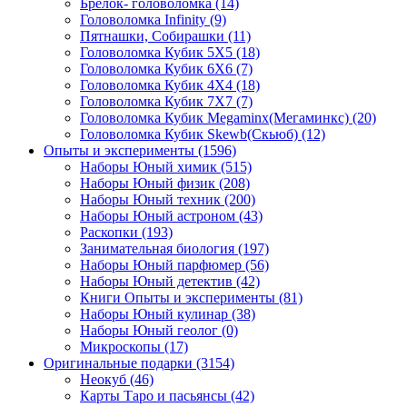
Брелок- головоломка
(14)
Головоломка Infinity
(9)
Пятнашки, Собирашки
(11)
Головоломка Кубик 5Х5
(18)
Головоломка Кубик 6Х6
(7)
Головоломка Кубик 4Х4
(18)
Головоломка Кубик 7Х7
(7)
Головоломка Кубик Megaminx(Мегаминкс)
(20)
Головоломка Кубик Skewb(Скьюб)
(12)
Опыты и эксперименты
(1596)
Наборы Юный химик
(515)
Наборы Юный физик
(208)
Наборы Юный техник
(200)
Наборы Юный астроном
(43)
Раскопки
(193)
Занимательная биология
(197)
Наборы Юный парфюмер
(56)
Наборы Юный детектив
(42)
Книги Опыты и эксперименты
(81)
Наборы Юный кулинар
(38)
Наборы Юный геолог
(0)
Микроскопы
(17)
Оригинальные подарки
(3154)
Неокуб
(46)
Карты Таро и пасьянсы
(42)