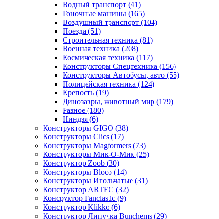
Водный транспорт
(41)
Гоночные машины
(165)
Воздушный транспорт
(104)
Поезда
(51)
Строительная техника
(81)
Военная техника
(208)
Космическая техника
(117)
Конструкторы Спецтехника
(156)
Конструкторы Автобусы, авто
(55)
Полицейская техника
(124)
Крепость
(19)
Динозавры, животный мир
(179)
Разное
(180)
Ниндзя
(6)
Конструкторы GIGO
(38)
Конструкторы Clics
(17)
Конструкторы Magformers
(73)
Конструкторы Мик-О-Мик
(25)
Конструктор Zoob
(30)
Конструкторы Bloco
(14)
Конструкторы Игольчатые
(31)
Конструктор ARTEC
(32)
Консруктор Fanclastic
(9)
Конструктор Klikko
(6)
Конструктор Липучка Bunchems
(29)