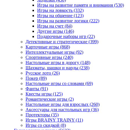
Игры на развитие памяти и внимания
(530)
Игры на ловкость
(332)
Игры на общение
(123)
Игры на развитие логики
(222)
Игры на счет
(84)
Другие игры
(146)
Подарочные наборы игр
(22)
Детективные и стратегические
(399)
Карточные игры
(868)
Интеллектуальные игры
(92)
Спортивные игры
(240)
Настольные игры в дорогу
(148)
Шахматы, шашки и нарды
(238)
Русское лото
(26)
Покер
(89)
Настольные игры со словами
(69)
Фанты
(91)
Квесты игры
(125)
Романтические игры
(2)
Настольные игры для взрослых
(260)
Аксессуары для настольных игр
(36)
Протекторы
(35)
Игры BRAINY TRAINY
(11)
Игры со скидкой
(8)