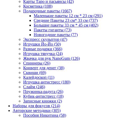
Карты Таро и пасьянсы
(42)
Косметика
(108)
Подарочные пакеты
(1667)
Маленькие пакеты 12 см * 23 см
(291)
Средние Пакеты 23 см* 33 см
(737)
Большие пакеты 33 см * 45 см
(402)
Пакеты гиганты
(73)
Новогодние пакеты
(77)
Экспресс скульптор
(47)
Игрушки Йо-Йо
(50)
Разные подарки
(366)
Игрушка тянучка
(24)
Жвачка для рук NanoGum
(126)
Спиннеры
(26)
Конверт для денег
(38)
Сквиши
(69)
Калейдоскоп
(11)
Игрушка антистресс
(180)
Слайм
(246)
Пружинка-радуга
(26)
Кубик-антистресс
(18)
Записные книжки
(2)
Наборы для фокусов
(214)
Авторские методики
(305)
Пособия Никитина
(58)