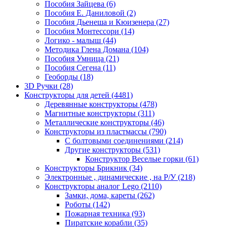
Пособия Зайцева
(6)
Пособия Е. Даниловой
(2)
Пособия Дьенеша и Кюизенера
(27)
Пособия Монтессори
(14)
Логико - малыш
(44)
Методика Глена Домана
(104)
Пособия Умница
(21)
Пособия Сегена
(11)
Геоборды
(18)
3D Ручки
(28)
Конструкторы для детей
(4481)
Деревянные конструкторы
(478)
Магнитные конструкторы
(311)
Металлические конструкторы
(46)
Конструкторы из пластмассы
(790)
С болтовыми соединениями
(214)
Другие конструкторы
(531)
Конструктор Веселые горки
(61)
Конструкторы Брикник
(34)
Электронные , динамические , на Р/У
(218)
Конструкторы аналог Lego
(2110)
Замки, дома, кареты
(262)
Роботы
(142)
Пожарная техника
(93)
Пиратские корабли
(35)