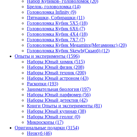
Набор Кубиков- головоломок
(20)
Брелок- головоломка
(14)
Головоломка Infinity
(9)
Пятнашки, Собирашки
(11)
Головоломка Кубик 5Х5
(18)
Головоломка Кубик 6Х6
(7)
Головоломка Кубик 4Х4
(18)
Головоломка Кубик 7Х7
(7)
Головоломка Кубик Megaminx(Мегаминкс)
(20)
Головоломка Кубик Skewb(Скьюб)
(12)
Опыты и эксперименты
(1596)
Наборы Юный химик
(515)
Наборы Юный физик
(208)
Наборы Юный техник
(200)
Наборы Юный астроном
(43)
Раскопки
(193)
Занимательная биология
(197)
Наборы Юный парфюмер
(56)
Наборы Юный детектив
(42)
Книги Опыты и эксперименты
(81)
Наборы Юный кулинар
(38)
Наборы Юный геолог
(0)
Микроскопы
(17)
Оригинальные подарки
(3154)
Неокуб
(46)