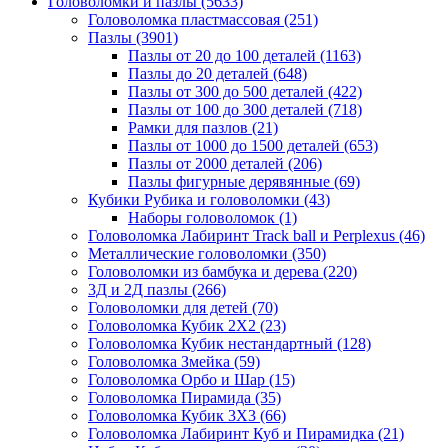
Головоломки и пазлы
(5633)
Головоломка пластмассовая
(251)
Пазлы
(3901)
Пазлы от 20 до 100 деталей
(1163)
Пазлы до 20 деталей
(648)
Пазлы от 300 до 500 деталей
(422)
Пазлы от 100 до 300 деталей
(718)
Рамки для пазлов
(21)
Пазлы от 1000 до 1500 деталей
(653)
Пазлы от 2000 деталей
(206)
Пазлы фигурные дерявянные
(69)
Кубики Рубика и головоломки
(43)
Наборы головоломок
(1)
Головоломка Лабиринт Track ball и Perplexus
(46)
Металлические головоломки
(350)
Головоломки из бамбука и дерева
(220)
3Д и 2Д пазлы
(266)
Головоломки для детей
(70)
Головоломка Кубик 2Х2
(23)
Головоломка Кубик нестандартный
(128)
Головоломка Змейка
(59)
Головоломка Орбо и Шар
(15)
Головоломка Пирамида
(35)
Головоломка Кубик 3Х3
(66)
Головоломка Лабиринт Куб и Пирамидка
(21)