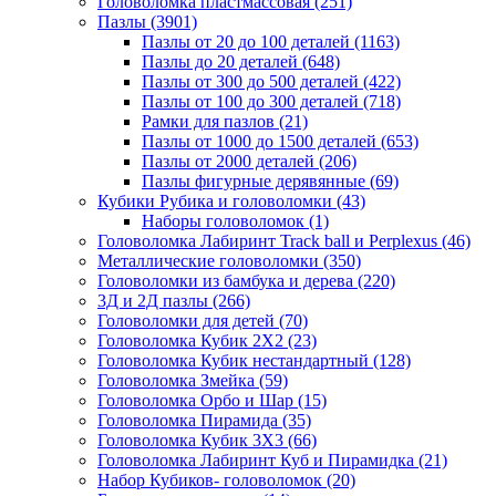
Головоломка пластмассовая
(251)
Пазлы
(3901)
Пазлы от 20 до 100 деталей
(1163)
Пазлы до 20 деталей
(648)
Пазлы от 300 до 500 деталей
(422)
Пазлы от 100 до 300 деталей
(718)
Рамки для пазлов
(21)
Пазлы от 1000 до 1500 деталей
(653)
Пазлы от 2000 деталей
(206)
Пазлы фигурные дерявянные
(69)
Кубики Рубика и головоломки
(43)
Наборы головоломок
(1)
Головоломка Лабиринт Track ball и Perplexus
(46)
Металлические головоломки
(350)
Головоломки из бамбука и дерева
(220)
3Д и 2Д пазлы
(266)
Головоломки для детей
(70)
Головоломка Кубик 2Х2
(23)
Головоломка Кубик нестандартный
(128)
Головоломка Змейка
(59)
Головоломка Орбо и Шар
(15)
Головоломка Пирамида
(35)
Головоломка Кубик 3Х3
(66)
Головоломка Лабиринт Куб и Пирамидка
(21)
Набор Кубиков- головоломок
(20)