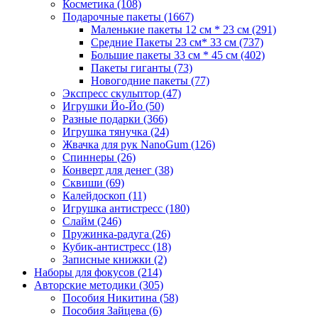
Косметика
(108)
Подарочные пакеты
(1667)
Маленькие пакеты 12 см * 23 см
(291)
Средние Пакеты 23 см* 33 см
(737)
Большие пакеты 33 см * 45 см
(402)
Пакеты гиганты
(73)
Новогодние пакеты
(77)
Экспресс скульптор
(47)
Игрушки Йо-Йо
(50)
Разные подарки
(366)
Игрушка тянучка
(24)
Жвачка для рук NanoGum
(126)
Спиннеры
(26)
Конверт для денег
(38)
Сквиши
(69)
Калейдоскоп
(11)
Игрушка антистресс
(180)
Слайм
(246)
Пружинка-радуга
(26)
Кубик-антистресс
(18)
Записные книжки
(2)
Наборы для фокусов
(214)
Авторские методики
(305)
Пособия Никитина
(58)
Пособия Зайцева
(6)