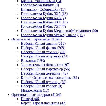
Брелок- головоломка
(14)
Головоломка Infinity
(9)
Пятнашки, Собирашки
(11)
Головоломка Кубик 5Х5
(18)
Головоломка Кубик 6Х6
(7)
Головоломка Кубик 4Х4
(18)
Головоломка Кубик 7Х7
(7)
Головоломка Кубик Megaminx(Мегаминкс)
(20)
Головоломка Кубик Skewb(Скьюб)
(12)
Опыты и эксперименты
(1596)
Наборы Юный химик
(515)
Наборы Юный физик
(208)
Наборы Юный техник
(200)
Наборы Юный астроном
(43)
Раскопки
(193)
Занимательная биология
(197)
Наборы Юный парфюмер
(56)
Наборы Юный детектив
(42)
Книги Опыты и эксперименты
(81)
Наборы Юный кулинар
(38)
Наборы Юный геолог
(0)
Микроскопы
(17)
Оригинальные подарки
(3154)
Неокуб
(46)
Карты Таро и пасьянсы
(42)