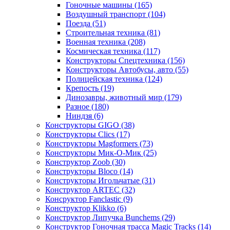
Гоночные машины
(165)
Воздушный транспорт
(104)
Поезда
(51)
Строительная техника
(81)
Военная техника
(208)
Космическая техника
(117)
Конструкторы Спецтехника
(156)
Конструкторы Автобусы, авто
(55)
Полицейская техника
(124)
Крепость
(19)
Динозавры, животный мир
(179)
Разное
(180)
Ниндзя
(6)
Конструкторы GIGO
(38)
Конструкторы Clics
(17)
Конструкторы Magformers
(73)
Конструкторы Мик-О-Мик
(25)
Конструктор Zoob
(30)
Конструкторы Bloco
(14)
Конструкторы Игольчатые
(31)
Конструктор ARTEC
(32)
Консруктор Fanclastic
(9)
Конструктор Klikko
(6)
Конструктор Липучка Bunchems
(29)
Конструктор Гоночная трасса Magic Tracks
(14)