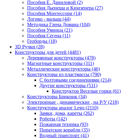
Пособия Е. Даниловой
(2)
Пособия Дьенеша и Кюизенера
(27)
Пособия Монтессори
(14)
Логико - малыш
(44)
Методика Глена Домана
(104)
Пособия Умница
(21)
Пособия Сегена
(11)
Геоборды
(18)
3D Ручки
(28)
Конструкторы для детей
(4481)
Деревянные конструкторы
(478)
Магнитные конструкторы
(311)
Металлические конструкторы
(46)
Конструкторы из пластмассы
(790)
С болтовыми соединениями
(214)
Другие конструкторы
(531)
Конструктор Веселые горки
(61)
Конструкторы Брикник
(34)
Электронные , динамические , на Р/У
(218)
Конструкторы аналог Lego
(2110)
Замки, дома, кареты
(262)
Роботы
(142)
Пожарная техника
(93)
Пиратские корабли
(35)
Водный транспорт
(41)