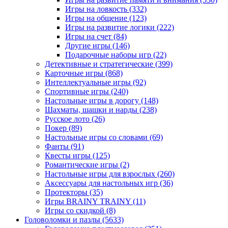
Игры на ловкость
(332)
Игры на общение
(123)
Игры на развитие логики
(222)
Игры на счет
(84)
Другие игры
(146)
Подарочные наборы игр
(22)
Детективные и стратегические
(399)
Карточные игры
(868)
Интеллектуальные игры
(92)
Спортивные игры
(240)
Настольные игры в дорогу
(148)
Шахматы, шашки и нарды
(238)
Русское лото
(26)
Покер
(89)
Настольные игры со словами
(69)
Фанты
(91)
Квесты игры
(125)
Романтические игры
(2)
Настольные игры для взрослых
(260)
Аксессуары для настольных игр
(36)
Протекторы
(35)
Игры BRAINY TRAINY
(11)
Игры со скидкой
(8)
Головоломки и пазлы
(5633)