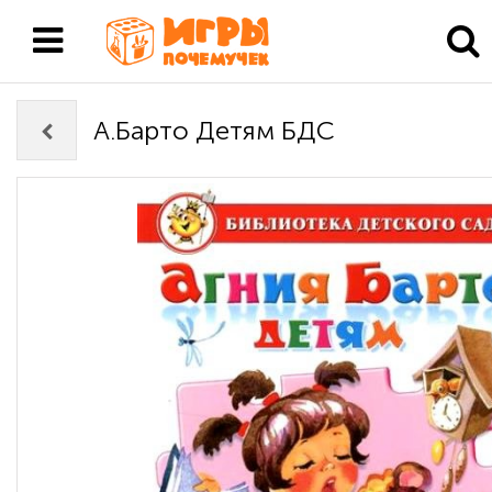
А.Барто Детям БДС