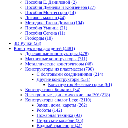
Пособия Е. Даниловой
(2)
Пособия Дьенеша и Кюизенера
(27)
Пособия Монтессори
(14)
Логико - малыш
(44)
Методика Глена Домана
(104)
Пособия Умница
(21)
Пособия Сегена
(11)
Геоборды
(18)
3D Ручки
(28)
Конструкторы для детей
(4481)
Деревянные конструкторы
(478)
Магнитные конструкторы
(311)
Металлические конструкторы
(46)
Конструкторы из пластмассы
(790)
С болтовыми соединениями
(214)
Другие конструкторы
(531)
Конструктор Веселые горки
(61)
Конструкторы Брикник
(34)
Электронные , динамические , на Р/У
(218)
Конструкторы аналог Lego
(2110)
Замки, дома, кареты
(262)
Роботы
(142)
Пожарная техника
(93)
Пиратские корабли
(35)
Водный транспорт
(41)