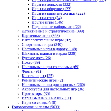
Игры на ловкость
(332)
Игры на общение
(123)
Игры на развитие логики
(222)
Игры на счет
(84)
Другие игры
(146)
Подарочные наборы игр
(22)
Детективные и стратегические
(399)
Карточные игры
(868)
Интеллектуальные игры
(92)
Спортивные игры
(240)
Настольные игры в дорогу
(148)
Шахматы, шашки и нарды
(238)
Русское лото
(26)
Покер
(89)
Настольные игры со словами
(69)
Фанты
(91)
Квесты игры
(125)
Романтические игры
(2)
Настольные игры для взрослых
(260)
Аксессуары для настольных игр
(36)
Протекторы
(35)
Игры BRAINY TRAINY
(11)
Игры со скидкой
(8)
Головоломки и пазлы
(5633)