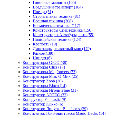
Гоночные машины
(165)
Воздушный транспорт
(104)
Поезда
(51)
Строительная техника
(81)
Военная техника
(208)
Космическая техника
(117)
Конструкторы Спецтехника
(156)
Конструкторы Автобусы, авто
(55)
Полицейская техника
(124)
Крепость
(19)
Динозавры, животный мир
(179)
Разное
(180)
Ниндзя
(6)
Конструкторы GIGO
(38)
Конструкторы Clics
(17)
Конструкторы Magformers
(73)
Конструкторы Мик-О-Мик
(25)
Конструктор Zoob
(30)
Конструкторы Bloco
(14)
Конструкторы Игольчатые
(31)
Конструктор ARTEC
(32)
Консруктор Fanclastic
(9)
Конструктор Klikko
(6)
Конструктор Липучка Bunchems
(29)
Конструктор Гоночная трасса Magic Tracks
(14)