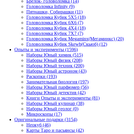
Брелок- головоломка
(14)
Головоломка Infinity
(9)
Пятнашки, Собирашки
(11)
Головоломка Кубик 5Х5
(18)
Головоломка Кубик 6Х6
(7)
Головоломка Кубик 4Х4
(18)
Головоломка Кубик 7Х7
(7)
Головоломка Кубик Megaminx(Мегаминкс)
(20)
Головоломка Кубик Skewb(Скьюб)
(12)
Опыты и эксперименты
(1596)
Наборы Юный химик
(515)
Наборы Юный физик
(208)
Наборы Юный техник
(200)
Наборы Юный астроном
(43)
Раскопки
(193)
Занимательная биология
(197)
Наборы Юный парфюмер
(56)
Наборы Юный детектив
(42)
Книги Опыты и эксперименты
(81)
Наборы Юный кулинар
(38)
Наборы Юный геолог
(0)
Микроскопы
(17)
Оригинальные подарки
(3154)
Неокуб
(46)
Карты Таро и пасьянсы
(42)