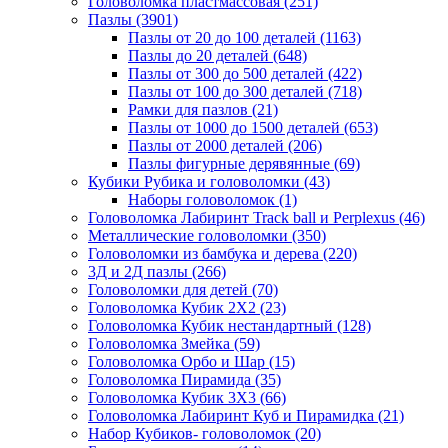
Головоломка пластмассовая
(251)
Пазлы
(3901)
Пазлы от 20 до 100 деталей
(1163)
Пазлы до 20 деталей
(648)
Пазлы от 300 до 500 деталей
(422)
Пазлы от 100 до 300 деталей
(718)
Рамки для пазлов
(21)
Пазлы от 1000 до 1500 деталей
(653)
Пазлы от 2000 деталей
(206)
Пазлы фигурные дерявянные
(69)
Кубики Рубика и головоломки
(43)
Наборы головоломок
(1)
Головоломка Лабиринт Track ball и Perplexus
(46)
Металлические головоломки
(350)
Головоломки из бамбука и дерева
(220)
3Д и 2Д пазлы
(266)
Головоломки для детей
(70)
Головоломка Кубик 2Х2
(23)
Головоломка Кубик нестандартный
(128)
Головоломка Змейка
(59)
Головоломка Орбо и Шар
(15)
Головоломка Пирамида
(35)
Головоломка Кубик 3Х3
(66)
Головоломка Лабиринт Куб и Пирамидка
(21)
Набор Кубиков- головоломок
(20)