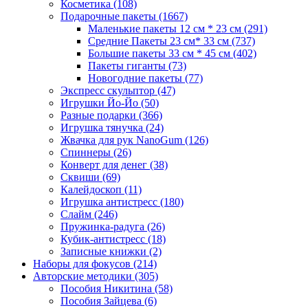
Косметика
(108)
Подарочные пакеты
(1667)
Маленькие пакеты 12 см * 23 см
(291)
Средние Пакеты 23 см* 33 см
(737)
Большие пакеты 33 см * 45 см
(402)
Пакеты гиганты
(73)
Новогодние пакеты
(77)
Экспресс скульптор
(47)
Игрушки Йо-Йо
(50)
Разные подарки
(366)
Игрушка тянучка
(24)
Жвачка для рук NanoGum
(126)
Спиннеры
(26)
Конверт для денег
(38)
Сквиши
(69)
Калейдоскоп
(11)
Игрушка антистресс
(180)
Слайм
(246)
Пружинка-радуга
(26)
Кубик-антистресс
(18)
Записные книжки
(2)
Наборы для фокусов
(214)
Авторские методики
(305)
Пособия Никитина
(58)
Пособия Зайцева
(6)