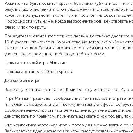
Решите, кто будет ходить первым, бросками кубика и долгими 
результатах, о значении этого предложения и о том, имело ли с
кажется, пропущено в тексте. Партия состоит из ходов, а один х
Подробности чуть ниже. Когда вы закончите ход, действовать н
слева, и так по кругу.
Победителем становится тот, кто первым достигнет десятого у
10-й уровень поможет либо убийство монстра, либо «Божеств
вмешательство». Если два игрока вместе убивают монстра и по
уровень одновременно, победа достаётся обоим.
Цель настольной игры Манчкин
Первым достигнуть 10-ого уровня.
Для кого эта игра
Возраст участников: от 10 лет. Количество участников: от 2 до 6
Игра Манчкин развивает
воображение, тактическое и стратеги
интеллект, эмоциональную и коммуникативную сферы, целеуст
сообразительность, логическое мышление, умение довести дел
действовать по правилам, принимать адекватно как победу, так
Это компактная карточная игра и потому ее можно взять с собо
Великолепная идея и атмосфера игры смогут развлечь компани