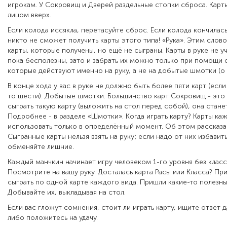
игрокам. У Сокровищ и Дверей раздельные стопки сброса. Карты
лицом вверх.
Если колода иссякла, перетасуйте сброс. Если колода кончилась
никто не сможет получить карты этого типа! «Рука». Этим сло
карты, которые получены, но ещё не сыграны. Карты в руке не у
пока бесполезны, зато и забрать их можно только при помощи 
которые действуют именно на руку, а не на добытые шмотки (о 
В конце хода у вас в руке не должно быть более пяти карт (есл
то шести). Добытые шмотки. Большинство карт Сокровищ - это
сыграть такую карту (выложить на стол перед собой), она стан
Подробнее - в разделе «Шмотки». Когда играть карту? Карты к
использовать только в определённый момент. Об этом рассказа
Сыгранные карты нельзя взять на руку; если надо от них избавит
обменяйте лишние.
Каждый манчкин начинает игру человеком 1-го уровня без класса
Посмотрите на вашу руку. Досталась карта Расы или Класса? П
сыграть по одной карте каждого вида. Пришли какие-то полезн
Добывайте их, выкладывая на стол.
Если вас гложут сомнения, стоит ли играть карту, ищите ответ 
либо положитесь на удачу.