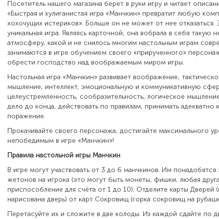
Посетитель нашего магазина берет в руки игру и читает описан
«Быстрая и хулиганистая игра «Манчкин» превратит любую ком
хохочущих истериков». Больше он не может от нее отказаться.
уникальная игра. Являясь карточной, она в
обрала в себя такую 
атмосферу, какой и не снилось многим настольным играм совр
занимаются в игре обучением своего «прирученного» персона
обрести господство над воображаемым миром игры.
Настольная игра «Манчкин»
развивает
воображение, тактическо
мышление, интеллект, эмоциональную и коммуникативную сфер
целеустремленность, сообразительность, логическое мышление
дело до конца, действовать по правилам, принимать адекватно к
поражение.
Прокачивайте своего персонажа, достигайте максимального уро
непобедимым в игре
«Манчкин»!
Правила настольной игры Манчкин
В игре могут участвовать от 3 до 6 манчкинов. Им понадобятся 
жетонов на игрока (это могут быть монеты, фишки, любая друг
приспособление для счёта от 1 до 10). Отделите карты Дверей 
нарисована дверь) от карт Сокровищ (горка сокровищ на рубашк
Перетасуйте их и сложите в две колоды. Из каждой сдайте по д