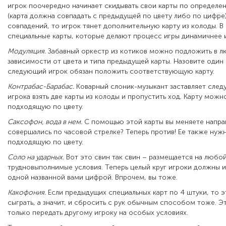
игрок поочередно начинает скидывать свои карты по определе
(карта должна совпадать с предыдущей по цвету либо по цифре).
совпадений, то игрок тянет дополнительную карту из колоды. В 
специальные карты, которые делают процесс игры динамичнее и
Модуляция.
Забавный оркестр из котиков можно подложить в л
зависимости от цвета и типа предыдущей карты. Назовите один 
следующий игрок обязан положить соответствующую карту.
Контрабас-Барабас.
Коварный слоник-музыкант заставляет след
игрока взять две карты из колоды и пропустить ход. Карту можн
подходящую по цвету.
Саксофон, вода в нем.
С помощью этой карты вы меняете направ
совершались по часовой стрелке? Теперь против! Ее также нуж
подходящую по цвету.
Соло на ударных.
Вот это свин так свин – размещается на любой
трудновыполнимые условия. Теперь целый круг игроки должны и
одной названной вами цифрой. Впрочем, вы тоже.
Какофония.
Если предыдущих специальных карт по 4 штуки, то эт
сыграть, а значит, и сбросить с рук обычным способом тоже. Э
только передать другому игроку на особых условиях.