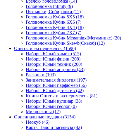
Брелок- головоломка
(14)
Головоломка Infinity
(9)
Пятнашки, Собирашки
(11)
Головоломка Кубик 5Х5
(18)
Головоломка Кубик 6Х6
(7)
Головоломка Кубик 4Х4
(18)
Головоломка Кубик 7Х7
(7)
Головоломка Кубик Megaminx(Мегаминкс)
(20)
Головоломка Кубик Skewb(Скьюб)
(12)
Опыты и эксперименты
(1596)
Наборы Юный химик
(515)
Наборы Юный физик
(208)
Наборы Юный техник
(200)
Наборы Юный астроном
(43)
Раскопки
(193)
Занимательная биология
(197)
Наборы Юный парфюмер
(56)
Наборы Юный детектив
(42)
Книги Опыты и эксперименты
(81)
Наборы Юный кулинар
(38)
Наборы Юный геолог
(0)
Микроскопы
(17)
Оригинальные подарки
(3154)
Неокуб
(46)
Карты Таро и пасьянсы
(42)