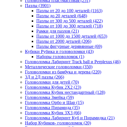
Головоломка пластмассовая
(251)
Пазлы
(3901)
Пазлы от 20 до 100 деталей
(1163)
Пазлы до 20 деталей
(648)
Пазлы от 300 до 500 деталей
(422)
Пазлы от 100 до 300 деталей
(718)
Рамки для пазлов
(21)
Пазлы от 1000 до 1500 деталей
(653)
Пазлы от 2000 деталей
(206)
Пазлы фигурные дерявянные
(69)
Кубики Рубика и головоломки
(43)
Наборы головоломок
(1)
Головоломка Лабиринт Track ball и Perplexus
(46)
Металлические головоломки
(350)
Головоломки из бамбука и дерева
(220)
3Д и 2Д пазлы
(266)
Головоломки для детей
(70)
Головоломка Кубик 2Х2
(23)
Головоломка Кубик нестандартный
(128)
Головоломка Змейка
(59)
Головоломка Орбо и Шар
(15)
Головоломка Пирамида
(35)
Головоломка Кубик 3Х3
(66)
Головоломка Лабиринт Куб и Пирамидка
(21)
Набор Кубиков- головоломок
(20)