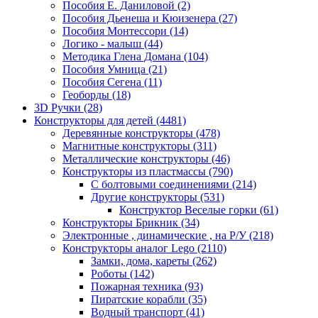
Пособия Е. Даниловой
(2)
Пособия Дьенеша и Кюизенера
(27)
Пособия Монтессори
(14)
Логико - малыш
(44)
Методика Глена Домана
(104)
Пособия Умница
(21)
Пособия Сегена
(11)
Геоборды
(18)
3D Ручки
(28)
Конструкторы для детей
(4481)
Деревянные конструкторы
(478)
Магнитные конструкторы
(311)
Металлические конструкторы
(46)
Конструкторы из пластмассы
(790)
С болтовыми соединениями
(214)
Другие конструкторы
(531)
Конструктор Веселые горки
(61)
Конструкторы Брикник
(34)
Электронные , динамические , на Р/У
(218)
Конструкторы аналог Lego
(2110)
Замки, дома, кареты
(262)
Роботы
(142)
Пожарная техника
(93)
Пиратские корабли
(35)
Водный транспорт
(41)