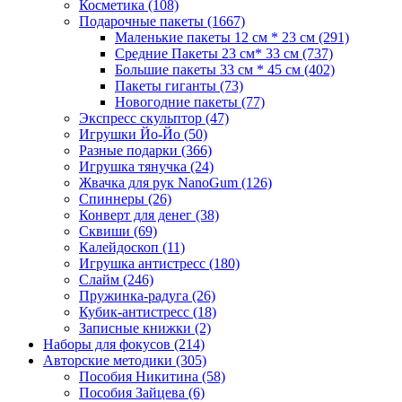
Косметика
(108)
Подарочные пакеты
(1667)
Маленькие пакеты 12 см * 23 см
(291)
Средние Пакеты 23 см* 33 см
(737)
Большие пакеты 33 см * 45 см
(402)
Пакеты гиганты
(73)
Новогодние пакеты
(77)
Экспресс скульптор
(47)
Игрушки Йо-Йо
(50)
Разные подарки
(366)
Игрушка тянучка
(24)
Жвачка для рук NanoGum
(126)
Спиннеры
(26)
Конверт для денег
(38)
Сквиши
(69)
Калейдоскоп
(11)
Игрушка антистресс
(180)
Слайм
(246)
Пружинка-радуга
(26)
Кубик-антистресс
(18)
Записные книжки
(2)
Наборы для фокусов
(214)
Авторские методики
(305)
Пособия Никитина
(58)
Пособия Зайцева
(6)