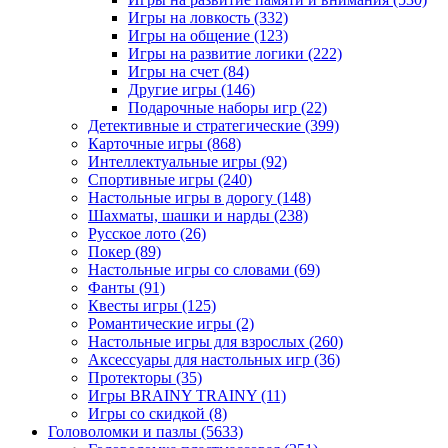
Игры на ловкость
(332)
Игры на общение
(123)
Игры на развитие логики
(222)
Игры на счет
(84)
Другие игры
(146)
Подарочные наборы игр
(22)
Детективные и стратегические
(399)
Карточные игры
(868)
Интеллектуальные игры
(92)
Спортивные игры
(240)
Настольные игры в дорогу
(148)
Шахматы, шашки и нарды
(238)
Русское лото
(26)
Покер
(89)
Настольные игры со словами
(69)
Фанты
(91)
Квесты игры
(125)
Романтические игры
(2)
Настольные игры для взрослых
(260)
Аксессуары для настольных игр
(36)
Протекторы
(35)
Игры BRAINY TRAINY
(11)
Игры со скидкой
(8)
Головоломки и пазлы
(5633)