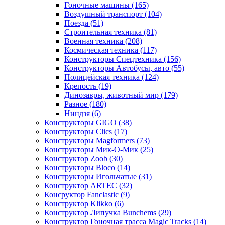
Гоночные машины
(165)
Воздушный транспорт
(104)
Поезда
(51)
Строительная техника
(81)
Военная техника
(208)
Космическая техника
(117)
Конструкторы Спецтехника
(156)
Конструкторы Автобусы, авто
(55)
Полицейская техника
(124)
Крепость
(19)
Динозавры, животный мир
(179)
Разное
(180)
Ниндзя
(6)
Конструкторы GIGO
(38)
Конструкторы Clics
(17)
Конструкторы Magformers
(73)
Конструкторы Мик-О-Мик
(25)
Конструктор Zoob
(30)
Конструкторы Bloco
(14)
Конструкторы Игольчатые
(31)
Конструктор ARTEC
(32)
Консруктор Fanclastic
(9)
Конструктор Klikko
(6)
Конструктор Липучка Bunchems
(29)
Конструктор Гоночная трасса Magic Tracks
(14)