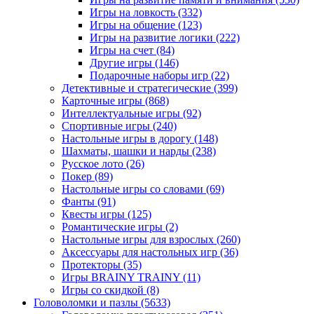
Игры на ловкость
(332)
Игры на общение
(123)
Игры на развитие логики
(222)
Игры на счет
(84)
Другие игры
(146)
Подарочные наборы игр
(22)
Детективные и стратегические
(399)
Карточные игры
(868)
Интеллектуальные игры
(92)
Спортивные игры
(240)
Настольные игры в дорогу
(148)
Шахматы, шашки и нарды
(238)
Русское лото
(26)
Покер
(89)
Настольные игры со словами
(69)
Фанты
(91)
Квесты игры
(125)
Романтические игры
(2)
Настольные игры для взрослых
(260)
Аксессуары для настольных игр
(36)
Протекторы
(35)
Игры BRAINY TRAINY
(11)
Игры со скидкой
(8)
Головоломки и пазлы
(5633)