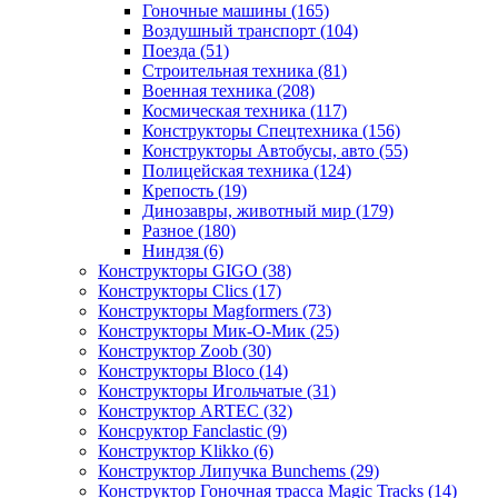
Гоночные машины
(165)
Воздушный транспорт
(104)
Поезда
(51)
Строительная техника
(81)
Военная техника
(208)
Космическая техника
(117)
Конструкторы Спецтехника
(156)
Конструкторы Автобусы, авто
(55)
Полицейская техника
(124)
Крепость
(19)
Динозавры, животный мир
(179)
Разное
(180)
Ниндзя
(6)
Конструкторы GIGO
(38)
Конструкторы Clics
(17)
Конструкторы Magformers
(73)
Конструкторы Мик-О-Мик
(25)
Конструктор Zoob
(30)
Конструкторы Bloco
(14)
Конструкторы Игольчатые
(31)
Конструктор ARTEC
(32)
Консруктор Fanclastic
(9)
Конструктор Klikko
(6)
Конструктор Липучка Bunchems
(29)
Конструктор Гоночная трасса Magic Tracks
(14)