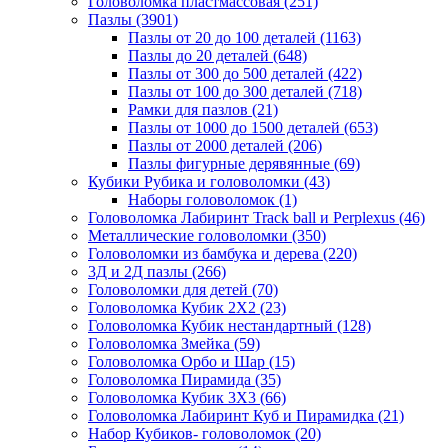
Головоломка пластмассовая
(251)
Пазлы
(3901)
Пазлы от 20 до 100 деталей
(1163)
Пазлы до 20 деталей
(648)
Пазлы от 300 до 500 деталей
(422)
Пазлы от 100 до 300 деталей
(718)
Рамки для пазлов
(21)
Пазлы от 1000 до 1500 деталей
(653)
Пазлы от 2000 деталей
(206)
Пазлы фигурные дерявянные
(69)
Кубики Рубика и головоломки
(43)
Наборы головоломок
(1)
Головоломка Лабиринт Track ball и Perplexus
(46)
Металлические головоломки
(350)
Головоломки из бамбука и дерева
(220)
3Д и 2Д пазлы
(266)
Головоломки для детей
(70)
Головоломка Кубик 2Х2
(23)
Головоломка Кубик нестандартный
(128)
Головоломка Змейка
(59)
Головоломка Орбо и Шар
(15)
Головоломка Пирамида
(35)
Головоломка Кубик 3Х3
(66)
Головоломка Лабиринт Куб и Пирамидка
(21)
Набор Кубиков- головоломок
(20)