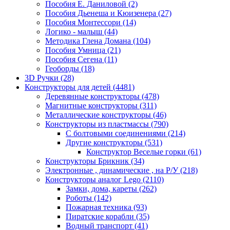
Пособия Е. Даниловой
(2)
Пособия Дьенеша и Кюизенера
(27)
Пособия Монтессори
(14)
Логико - малыш
(44)
Методика Глена Домана
(104)
Пособия Умница
(21)
Пособия Сегена
(11)
Геоборды
(18)
3D Ручки
(28)
Конструкторы для детей
(4481)
Деревянные конструкторы
(478)
Магнитные конструкторы
(311)
Металлические конструкторы
(46)
Конструкторы из пластмассы
(790)
С болтовыми соединениями
(214)
Другие конструкторы
(531)
Конструктор Веселые горки
(61)
Конструкторы Брикник
(34)
Электронные , динамические , на Р/У
(218)
Конструкторы аналог Lego
(2110)
Замки, дома, кареты
(262)
Роботы
(142)
Пожарная техника
(93)
Пиратские корабли
(35)
Водный транспорт
(41)