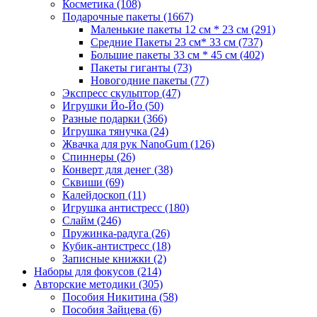
Косметика
(108)
Подарочные пакеты
(1667)
Маленькие пакеты 12 см * 23 см
(291)
Средние Пакеты 23 см* 33 см
(737)
Большие пакеты 33 см * 45 см
(402)
Пакеты гиганты
(73)
Новогодние пакеты
(77)
Экспресс скульптор
(47)
Игрушки Йо-Йо
(50)
Разные подарки
(366)
Игрушка тянучка
(24)
Жвачка для рук NanoGum
(126)
Спиннеры
(26)
Конверт для денег
(38)
Сквиши
(69)
Калейдоскоп
(11)
Игрушка антистресс
(180)
Слайм
(246)
Пружинка-радуга
(26)
Кубик-антистресс
(18)
Записные книжки
(2)
Наборы для фокусов
(214)
Авторские методики
(305)
Пособия Никитина
(58)
Пособия Зайцева
(6)