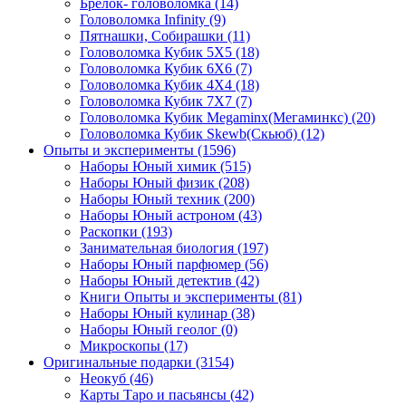
Брелок- головоломка
(14)
Головоломка Infinity
(9)
Пятнашки, Собирашки
(11)
Головоломка Кубик 5Х5
(18)
Головоломка Кубик 6Х6
(7)
Головоломка Кубик 4Х4
(18)
Головоломка Кубик 7Х7
(7)
Головоломка Кубик Megaminx(Мегаминкс)
(20)
Головоломка Кубик Skewb(Скьюб)
(12)
Опыты и эксперименты
(1596)
Наборы Юный химик
(515)
Наборы Юный физик
(208)
Наборы Юный техник
(200)
Наборы Юный астроном
(43)
Раскопки
(193)
Занимательная биология
(197)
Наборы Юный парфюмер
(56)
Наборы Юный детектив
(42)
Книги Опыты и эксперименты
(81)
Наборы Юный кулинар
(38)
Наборы Юный геолог
(0)
Микроскопы
(17)
Оригинальные подарки
(3154)
Неокуб
(46)
Карты Таро и пасьянсы
(42)