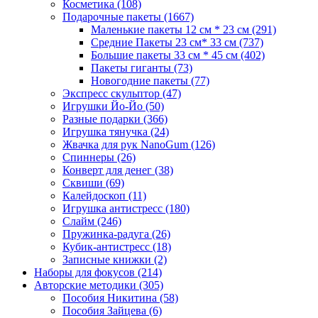
Косметика
(108)
Подарочные пакеты
(1667)
Маленькие пакеты 12 см * 23 см
(291)
Средние Пакеты 23 см* 33 см
(737)
Большие пакеты 33 см * 45 см
(402)
Пакеты гиганты
(73)
Новогодние пакеты
(77)
Экспресс скульптор
(47)
Игрушки Йо-Йо
(50)
Разные подарки
(366)
Игрушка тянучка
(24)
Жвачка для рук NanoGum
(126)
Спиннеры
(26)
Конверт для денег
(38)
Сквиши
(69)
Калейдоскоп
(11)
Игрушка антистресс
(180)
Слайм
(246)
Пружинка-радуга
(26)
Кубик-антистресс
(18)
Записные книжки
(2)
Наборы для фокусов
(214)
Авторские методики
(305)
Пособия Никитина
(58)
Пособия Зайцева
(6)