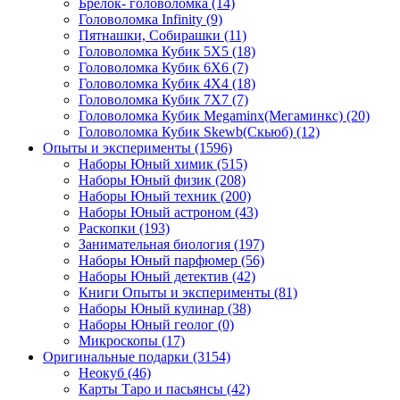
Брелок- головоломка
(14)
Головоломка Infinity
(9)
Пятнашки, Собирашки
(11)
Головоломка Кубик 5Х5
(18)
Головоломка Кубик 6Х6
(7)
Головоломка Кубик 4Х4
(18)
Головоломка Кубик 7Х7
(7)
Головоломка Кубик Megaminx(Мегаминкс)
(20)
Головоломка Кубик Skewb(Скьюб)
(12)
Опыты и эксперименты
(1596)
Наборы Юный химик
(515)
Наборы Юный физик
(208)
Наборы Юный техник
(200)
Наборы Юный астроном
(43)
Раскопки
(193)
Занимательная биология
(197)
Наборы Юный парфюмер
(56)
Наборы Юный детектив
(42)
Книги Опыты и эксперименты
(81)
Наборы Юный кулинар
(38)
Наборы Юный геолог
(0)
Микроскопы
(17)
Оригинальные подарки
(3154)
Неокуб
(46)
Карты Таро и пасьянсы
(42)