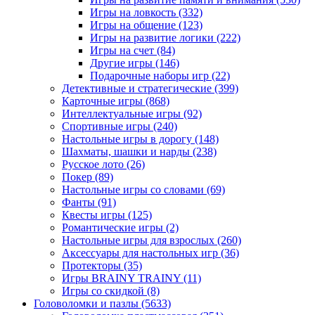
Игры на ловкость
(332)
Игры на общение
(123)
Игры на развитие логики
(222)
Игры на счет
(84)
Другие игры
(146)
Подарочные наборы игр
(22)
Детективные и стратегические
(399)
Карточные игры
(868)
Интеллектуальные игры
(92)
Спортивные игры
(240)
Настольные игры в дорогу
(148)
Шахматы, шашки и нарды
(238)
Русское лото
(26)
Покер
(89)
Настольные игры со словами
(69)
Фанты
(91)
Квесты игры
(125)
Романтические игры
(2)
Настольные игры для взрослых
(260)
Аксессуары для настольных игр
(36)
Протекторы
(35)
Игры BRAINY TRAINY
(11)
Игры со скидкой
(8)
Головоломки и пазлы
(5633)