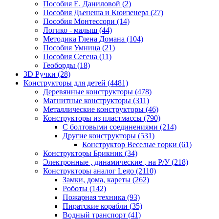
Пособия Е. Даниловой
(2)
Пособия Дьенеша и Кюизенера
(27)
Пособия Монтессори
(14)
Логико - малыш
(44)
Методика Глена Домана
(104)
Пособия Умница
(21)
Пособия Сегена
(11)
Геоборды
(18)
3D Ручки
(28)
Конструкторы для детей
(4481)
Деревянные конструкторы
(478)
Магнитные конструкторы
(311)
Металлические конструкторы
(46)
Конструкторы из пластмассы
(790)
С болтовыми соединениями
(214)
Другие конструкторы
(531)
Конструктор Веселые горки
(61)
Конструкторы Брикник
(34)
Электронные , динамические , на Р/У
(218)
Конструкторы аналог Lego
(2110)
Замки, дома, кареты
(262)
Роботы
(142)
Пожарная техника
(93)
Пиратские корабли
(35)
Водный транспорт
(41)