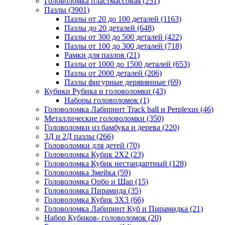
Головоломка пластмассовая
(251)
Пазлы
(3901)
Пазлы от 20 до 100 деталей
(1163)
Пазлы до 20 деталей
(648)
Пазлы от 300 до 500 деталей
(422)
Пазлы от 100 до 300 деталей
(718)
Рамки для пазлов
(21)
Пазлы от 1000 до 1500 деталей
(653)
Пазлы от 2000 деталей
(206)
Пазлы фигурные дерявянные
(69)
Кубики Рубика и головоломки
(43)
Наборы головоломок
(1)
Головоломка Лабиринт Track ball и Perplexus
(46)
Металлические головоломки
(350)
Головоломки из бамбука и дерева
(220)
3Д и 2Д пазлы
(266)
Головоломки для детей
(70)
Головоломка Кубик 2Х2
(23)
Головоломка Кубик нестандартный
(128)
Головоломка Змейка
(59)
Головоломка Орбо и Шар
(15)
Головоломка Пирамида
(35)
Головоломка Кубик 3Х3
(66)
Головоломка Лабиринт Куб и Пирамидка
(21)
Набор Кубиков- головоломок
(20)