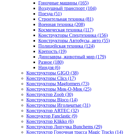
Гоночные машины
(165)
Воздушный транспорт
(104)
Поезда
(51)
Строительная техника
(81)
Военная техника
(208)
Космическая техника
(117)
Конструкторы Спецтехника
(156)
Конструкторы Автобусы, авто
(55)
Полицейская техника
(124)
Крепость
(19)
Динозавры, животный мир
(179)
Разное
(180)
Ниндзя
(6)
Конструкторы GIGO
(38)
Конструкторы Clics
(17)
Конструкторы Magformers
(73)
Конструкторы Мик-О-Мик
(25)
Конструктор Zoob
(30)
Конструкторы Bloco
(14)
Конструкторы Игольчатые
(31)
Конструктор ARTEC
(32)
Консруктор Fanclastic
(9)
Конструктор Klikko
(6)
Конструктор Липучка Bunchems
(29)
Конструктор Гоночная трасса Magic Tracks
(14)