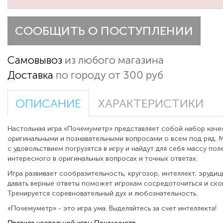
СООБЩИТЬ О ПОСТУПЛЕНИИ
Самовывоз
из любого магазина
Доставка
по городу от 300 руб
ОПИСАНИЕ
ХАРАКТЕРИСТИКИ
Настольная игра «Почемуметр» представляет собой набор каче
оригинальными и познавательными вопросами о всем под ряд. 
с удовольствием погрузятся в игру и найдут для себя массу пол
интересного в оригинальных вопросах и точных ответах.
Игра развивает сообразительность, кругозор, интеллект, эруд
давать верные ответы поможет игрокам сосредоточиться и ско
Тренируется соревновательный дух и любознательность.
«Почемуметр» - это игра ума. Выделяйтесь за счет интеллекта!