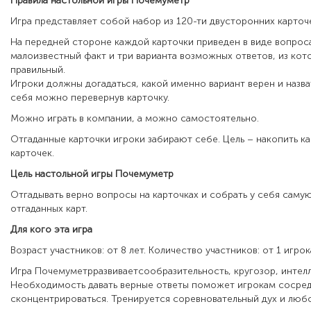
Правила настольной игры Почемуметр
Игра представляет собой набор из 120-ти двусторонних карточ
На передней стороне каждой карточки приведен в виде вопрос
малоизвестный факт и три варианта возможных ответов, из кот
правильный.
Игроки должны догадаться, какой именно вариант верен и назва
себя можно перевернув карточку.
Можно играть в компании, а можно самостоятельно.
Отгаданные карточки игроки забирают себе. Цель – накопить 
карточек.
Цель настольной игры Почемуметр
Отгадывать верно вопросы на карточках и собрать у себя сам
отгаданных карт.
Для кого эта игра
Возраст участников: от 8 лет. Количество участников: от 1 игрок
Игра Почемуметрразвиваетсообразительность, кругозор, интелл
Необходимость давать верные ответы поможет игрокам сосред
сконцентрироваться. Тренируется соревновательный дух и любо