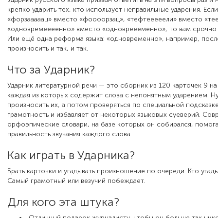
крепко ударить тех, кто использует неправильные ударения. Есл
«форзааааац» вместо «фоооорзац», «тефтееееели» вместо «те
«одновремеееенно» вместо «одновреееменно», то вам срочно 
Или ещё одна реформа языка: «одновременно», например, пос
произносить и так, и так.
Что за Ударник?
Ударник литературной речи — это сборник из 120 карточек 9 на
каждая из которых содержит слова с непонятным ударением. Н
произносить их, а потом проверяться по специальной подсказк
грамотность и избавляет от некоторых языковых суеверий. Со
орфоэпические словари, на базе которых он собирался, помог
правильность звучания каждого слова.
Как играть в Ударника?
Брать карточки и угадывать произношение по очереди. Кто угады
Самый грамотный или везучий побеждает.
Для кого эта штука?
Отличный подарок журналисту, чтобы он больше так нико