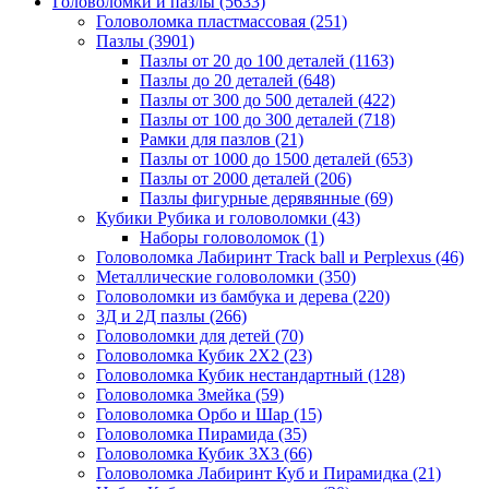
Головоломки и пазлы
(5633)
Головоломка пластмассовая
(251)
Пазлы
(3901)
Пазлы от 20 до 100 деталей
(1163)
Пазлы до 20 деталей
(648)
Пазлы от 300 до 500 деталей
(422)
Пазлы от 100 до 300 деталей
(718)
Рамки для пазлов
(21)
Пазлы от 1000 до 1500 деталей
(653)
Пазлы от 2000 деталей
(206)
Пазлы фигурные дерявянные
(69)
Кубики Рубика и головоломки
(43)
Наборы головоломок
(1)
Головоломка Лабиринт Track ball и Perplexus
(46)
Металлические головоломки
(350)
Головоломки из бамбука и дерева
(220)
3Д и 2Д пазлы
(266)
Головоломки для детей
(70)
Головоломка Кубик 2Х2
(23)
Головоломка Кубик нестандартный
(128)
Головоломка Змейка
(59)
Головоломка Орбо и Шар
(15)
Головоломка Пирамида
(35)
Головоломка Кубик 3Х3
(66)
Головоломка Лабиринт Куб и Пирамидка
(21)