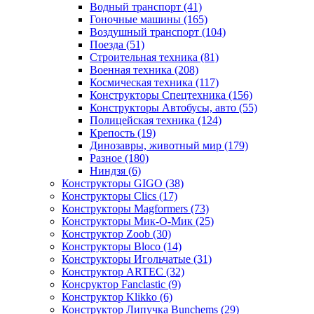
Водный транспорт
(41)
Гоночные машины
(165)
Воздушный транспорт
(104)
Поезда
(51)
Строительная техника
(81)
Военная техника
(208)
Космическая техника
(117)
Конструкторы Спецтехника
(156)
Конструкторы Автобусы, авто
(55)
Полицейская техника
(124)
Крепость
(19)
Динозавры, животный мир
(179)
Разное
(180)
Ниндзя
(6)
Конструкторы GIGO
(38)
Конструкторы Clics
(17)
Конструкторы Magformers
(73)
Конструкторы Мик-О-Мик
(25)
Конструктор Zoob
(30)
Конструкторы Bloco
(14)
Конструкторы Игольчатые
(31)
Конструктор ARTEC
(32)
Консруктор Fanclastic
(9)
Конструктор Klikko
(6)
Конструктор Липучка Bunchems
(29)