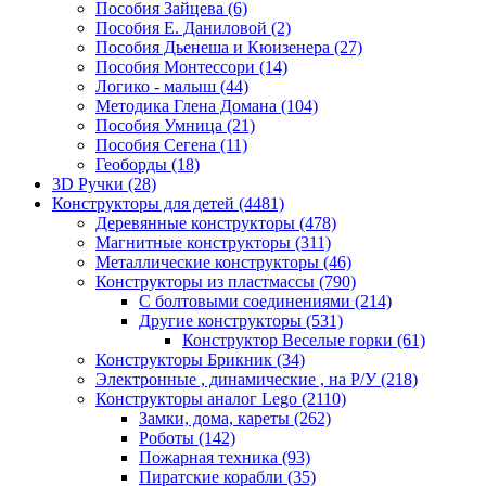
Пособия Зайцева
(6)
Пособия Е. Даниловой
(2)
Пособия Дьенеша и Кюизенера
(27)
Пособия Монтессори
(14)
Логико - малыш
(44)
Методика Глена Домана
(104)
Пособия Умница
(21)
Пособия Сегена
(11)
Геоборды
(18)
3D Ручки
(28)
Конструкторы для детей
(4481)
Деревянные конструкторы
(478)
Магнитные конструкторы
(311)
Металлические конструкторы
(46)
Конструкторы из пластмассы
(790)
С болтовыми соединениями
(214)
Другие конструкторы
(531)
Конструктор Веселые горки
(61)
Конструкторы Брикник
(34)
Электронные , динамические , на Р/У
(218)
Конструкторы аналог Lego
(2110)
Замки, дома, кареты
(262)
Роботы
(142)
Пожарная техника
(93)
Пиратские корабли
(35)