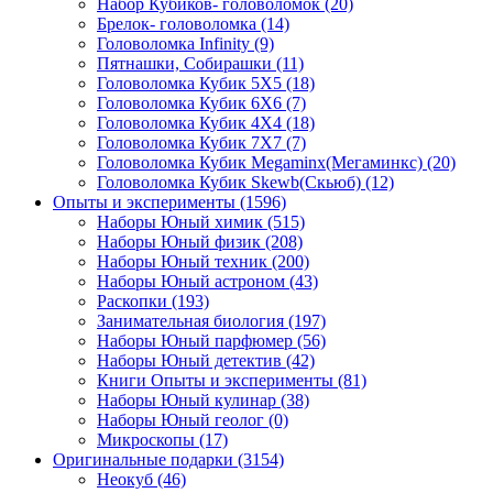
Набор Кубиков- головоломок
(20)
Брелок- головоломка
(14)
Головоломка Infinity
(9)
Пятнашки, Собирашки
(11)
Головоломка Кубик 5Х5
(18)
Головоломка Кубик 6Х6
(7)
Головоломка Кубик 4Х4
(18)
Головоломка Кубик 7Х7
(7)
Головоломка Кубик Megaminx(Мегаминкс)
(20)
Головоломка Кубик Skewb(Скьюб)
(12)
Опыты и эксперименты
(1596)
Наборы Юный химик
(515)
Наборы Юный физик
(208)
Наборы Юный техник
(200)
Наборы Юный астроном
(43)
Раскопки
(193)
Занимательная биология
(197)
Наборы Юный парфюмер
(56)
Наборы Юный детектив
(42)
Книги Опыты и эксперименты
(81)
Наборы Юный кулинар
(38)
Наборы Юный геолог
(0)
Микроскопы
(17)
Оригинальные подарки
(3154)
Неокуб
(46)