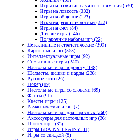
Игры на развитие памяти и внимания
(530)
Игры на ловкость
(332)
Игры на общение
(123)
Игры на развитие логики
(222)
Игры на счет
(84)
Другие игры
(146)
Подарочные наборы игр
(22)
Детективные и стратегические
(399)
Карточные игры
(868)
Интеллектуальные игры
(92)
Спортивные игры
(240)
Настольные игры в дорогу
(148)
Шахматы, шашки и нарды
(238)
Русское лото
(26)
Покер
(89)
Настольные игры со словами
(69)
Фанты
(91)
Квесты игры
(125)
Романтические игры
(2)
Настольные игры для взрослых
(260)
Аксессуары для настольных игр
(36)
Протекторы
(35)
Игры BRAINY TRAINY
(11)
Игры со скидкой
(8)