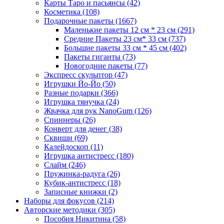
Карты Таро и пасьянсы
(42)
Косметика
(108)
Подарочные пакеты
(1667)
Маленькие пакеты 12 см * 23 см
(291)
Средние Пакеты 23 см* 33 см
(737)
Большие пакеты 33 см * 45 см
(402)
Пакеты гиганты
(73)
Новогодние пакеты
(77)
Экспресс скульптор
(47)
Игрушки Йо-Йо
(50)
Разные подарки
(366)
Игрушка тянучка
(24)
Жвачка для рук NanoGum
(126)
Спиннеры
(26)
Конверт для денег
(38)
Сквиши
(69)
Калейдоскоп
(11)
Игрушка антистресс
(180)
Слайм
(246)
Пружинка-радуга
(26)
Кубик-антистресс
(18)
Записные книжки
(2)
Наборы для фокусов
(214)
Авторские методики
(305)
Пособия Никитина
(58)