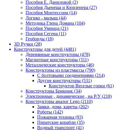
Пособия Е. Даниловой
(2)
Пособия Дьенеша и Кюизенера
(27)
Пособия Монтессори
(14)
Логико - малыш
(44)
Методика Глена Домана
(104)
Пособия Умница
(21)
Пособия Сегена
(11)
Геоборды
(18)
3D Ручки
(28)
Конструкторы для детей
(4481)
Деревянные конструкторы
(478)
Магнитные конструкторы
(311)
Металлические конструкторы
(46)
Конструкторы из пластмассы
(790)
С болтовыми соединениями
(214)
Другие конструкторы
(531)
Конструктор Веселые горки
(61)
Конструкторы Брикник
(34)
Электронные , динамические , на Р/У
(218)
Конструкторы аналог Lego
(2110)
Замки, дома, кареты
(262)
Роботы
(142)
Пожарная техника
(93)
Пиратские корабли
(35)
Водный транспорт
(41)