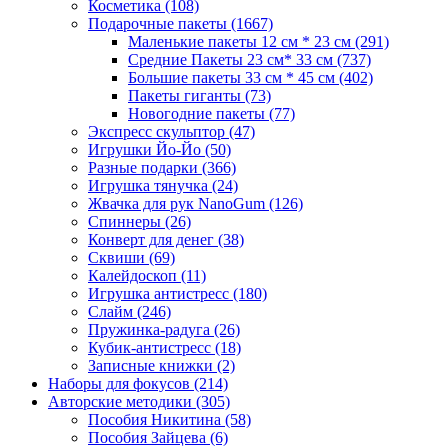
Косметика
(108)
Подарочные пакеты
(1667)
Маленькие пакеты 12 см * 23 см
(291)
Средние Пакеты 23 см* 33 см
(737)
Большие пакеты 33 см * 45 см
(402)
Пакеты гиганты
(73)
Новогодние пакеты
(77)
Экспресс скульптор
(47)
Игрушки Йо-Йо
(50)
Разные подарки
(366)
Игрушка тянучка
(24)
Жвачка для рук NanoGum
(126)
Спиннеры
(26)
Конверт для денег
(38)
Сквиши
(69)
Калейдоскоп
(11)
Игрушка антистресс
(180)
Слайм
(246)
Пружинка-радуга
(26)
Кубик-антистресс
(18)
Записные книжки
(2)
Наборы для фокусов
(214)
Авторские методики
(305)
Пособия Никитина
(58)
Пособия Зайцева
(6)