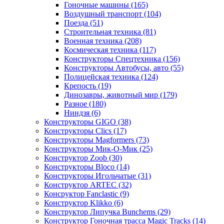
Гоночные машины
(165)
Воздушный транспорт
(104)
Поезда
(51)
Строительная техника
(81)
Военная техника
(208)
Космическая техника
(117)
Конструкторы Спецтехника
(156)
Конструкторы Автобусы, авто
(55)
Полицейская техника
(124)
Крепость
(19)
Динозавры, животный мир
(179)
Разное
(180)
Ниндзя
(6)
Конструкторы GIGO
(38)
Конструкторы Clics
(17)
Конструкторы Magformers
(73)
Конструкторы Мик-О-Мик
(25)
Конструктор Zoob
(30)
Конструкторы Bloco
(14)
Конструкторы Игольчатые
(31)
Конструктор ARTEC
(32)
Консруктор Fanclastic
(9)
Конструктор Klikko
(6)
Конструктор Липучка Bunchems
(29)
Конструктор Гоночная трасса Magic Tracks
(14)