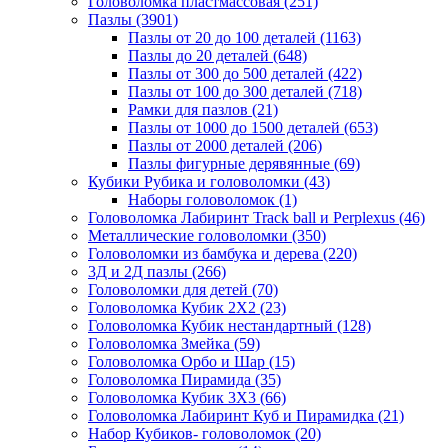
Головоломка пластмассовая
(251)
Пазлы
(3901)
Пазлы от 20 до 100 деталей
(1163)
Пазлы до 20 деталей
(648)
Пазлы от 300 до 500 деталей
(422)
Пазлы от 100 до 300 деталей
(718)
Рамки для пазлов
(21)
Пазлы от 1000 до 1500 деталей
(653)
Пазлы от 2000 деталей
(206)
Пазлы фигурные дерявянные
(69)
Кубики Рубика и головоломки
(43)
Наборы головоломок
(1)
Головоломка Лабиринт Track ball и Perplexus
(46)
Металлические головоломки
(350)
Головоломки из бамбука и дерева
(220)
3Д и 2Д пазлы
(266)
Головоломки для детей
(70)
Головоломка Кубик 2Х2
(23)
Головоломка Кубик нестандартный
(128)
Головоломка Змейка
(59)
Головоломка Орбо и Шар
(15)
Головоломка Пирамида
(35)
Головоломка Кубик 3Х3
(66)
Головоломка Лабиринт Куб и Пирамидка
(21)
Набор Кубиков- головоломок
(20)