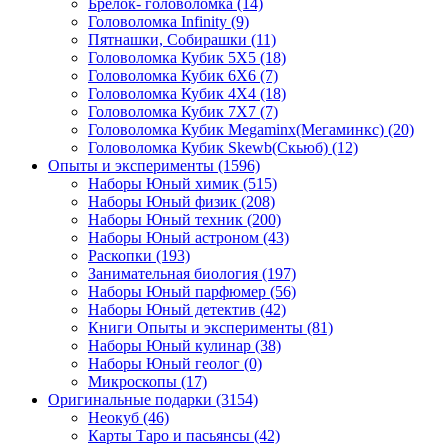
Брелок- головоломка
(14)
Головоломка Infinity
(9)
Пятнашки, Собирашки
(11)
Головоломка Кубик 5Х5
(18)
Головоломка Кубик 6Х6
(7)
Головоломка Кубик 4Х4
(18)
Головоломка Кубик 7Х7
(7)
Головоломка Кубик Megaminx(Мегаминкс)
(20)
Головоломка Кубик Skewb(Скьюб)
(12)
Опыты и эксперименты
(1596)
Наборы Юный химик
(515)
Наборы Юный физик
(208)
Наборы Юный техник
(200)
Наборы Юный астроном
(43)
Раскопки
(193)
Занимательная биология
(197)
Наборы Юный парфюмер
(56)
Наборы Юный детектив
(42)
Книги Опыты и эксперименты
(81)
Наборы Юный кулинар
(38)
Наборы Юный геолог
(0)
Микроскопы
(17)
Оригинальные подарки
(3154)
Неокуб
(46)
Карты Таро и пасьянсы
(42)