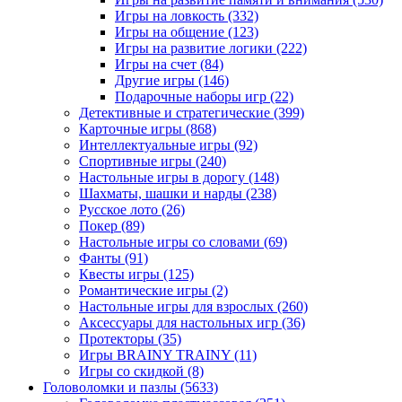
Игры на ловкость
(332)
Игры на общение
(123)
Игры на развитие логики
(222)
Игры на счет
(84)
Другие игры
(146)
Подарочные наборы игр
(22)
Детективные и стратегические
(399)
Карточные игры
(868)
Интеллектуальные игры
(92)
Спортивные игры
(240)
Настольные игры в дорогу
(148)
Шахматы, шашки и нарды
(238)
Русское лото
(26)
Покер
(89)
Настольные игры со словами
(69)
Фанты
(91)
Квесты игры
(125)
Романтические игры
(2)
Настольные игры для взрослых
(260)
Аксессуары для настольных игр
(36)
Протекторы
(35)
Игры BRAINY TRAINY
(11)
Игры со скидкой
(8)
Головоломки и пазлы
(5633)