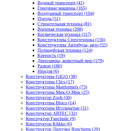
Водный транспорт
(41)
Гоночные машины
(165)
Воздушный транспорт
(104)
Поезда
(51)
Строительная техника
(81)
Военная техника
(208)
Космическая техника
(117)
Конструкторы Спецтехника
(156)
Конструкторы Автобусы, авто
(55)
Полицейская техника
(124)
Крепость
(19)
Динозавры, животный мир
(179)
Разное
(180)
Ниндзя
(6)
Конструкторы GIGO
(38)
Конструкторы Clics
(17)
Конструкторы Magformers
(73)
Конструкторы Мик-О-Мик
(25)
Конструктор Zoob
(30)
Конструкторы Bloco
(14)
Конструкторы Игольчатые
(31)
Конструктор ARTEC
(32)
Консруктор Fanclastic
(9)
Конструктор Klikko
(6)
Конструктор Липучка Bunchems
(29)