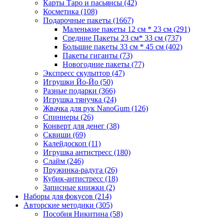
Карты Таро и пасьянсы
(42)
Косметика
(108)
Подарочные пакеты
(1667)
Маленькие пакеты 12 см * 23 см
(291)
Средние Пакеты 23 см* 33 см
(737)
Большие пакеты 33 см * 45 см
(402)
Пакеты гиганты
(73)
Новогодние пакеты
(77)
Экспресс скульптор
(47)
Игрушки Йо-Йо
(50)
Разные подарки
(366)
Игрушка тянучка
(24)
Жвачка для рук NanoGum
(126)
Спиннеры
(26)
Конверт для денег
(38)
Сквиши
(69)
Калейдоскоп
(11)
Игрушка антистресс
(180)
Слайм
(246)
Пружинка-радуга
(26)
Кубик-антистресс
(18)
Записные книжки
(2)
Наборы для фокусов
(214)
Авторские методики
(305)
Пособия Никитина
(58)