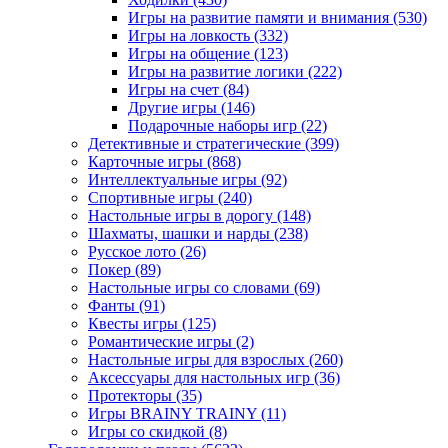
Игры на развитие памяти и внимания
(530)
Игры на ловкость
(332)
Игры на общение
(123)
Игры на развитие логики
(222)
Игры на счет
(84)
Другие игры
(146)
Подарочные наборы игр
(22)
Детективные и стратегические
(399)
Карточные игры
(868)
Интеллектуальные игры
(92)
Спортивные игры
(240)
Настольные игры в дорогу
(148)
Шахматы, шашки и нарды
(238)
Русское лото
(26)
Покер
(89)
Настольные игры со словами
(69)
Фанты
(91)
Квесты игры
(125)
Романтические игры
(2)
Настольные игры для взрослых
(260)
Аксессуары для настольных игр
(36)
Протекторы
(35)
Игры BRAINY TRAINY
(11)
Игры со скидкой
(8)