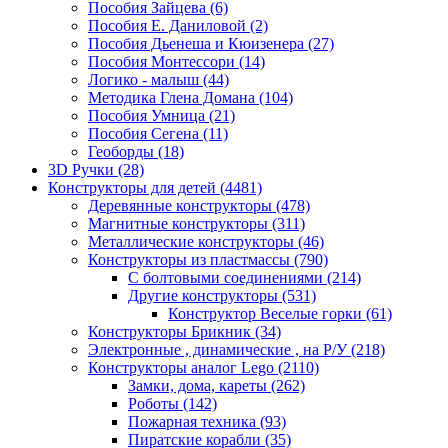
Пособия Зайцева
(6)
Пособия Е. Даниловой
(2)
Пособия Дьенеша и Кюизенера
(27)
Пособия Монтессори
(14)
Логико - малыш
(44)
Методика Глена Домана
(104)
Пособия Умница
(21)
Пособия Сегена
(11)
Геоборды
(18)
3D Ручки
(28)
Конструкторы для детей
(4481)
Деревянные конструкторы
(478)
Магнитные конструкторы
(311)
Металлические конструкторы
(46)
Конструкторы из пластмассы
(790)
С болтовыми соединениями
(214)
Другие конструкторы
(531)
Конструктор Веселые горки
(61)
Конструкторы Брикник
(34)
Электронные , динамические , на Р/У
(218)
Конструкторы аналог Lego
(2110)
Замки, дома, кареты
(262)
Роботы
(142)
Пожарная техника
(93)
Пиратские корабли
(35)