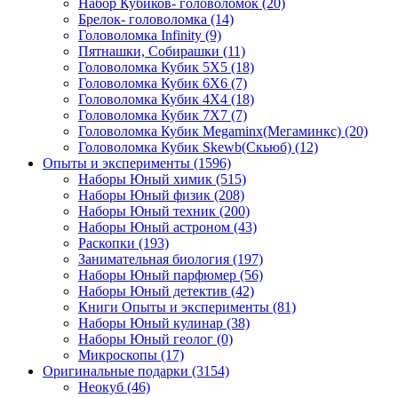
Набор Кубиков- головоломок
(20)
Брелок- головоломка
(14)
Головоломка Infinity
(9)
Пятнашки, Собирашки
(11)
Головоломка Кубик 5Х5
(18)
Головоломка Кубик 6Х6
(7)
Головоломка Кубик 4Х4
(18)
Головоломка Кубик 7Х7
(7)
Головоломка Кубик Megaminx(Мегаминкс)
(20)
Головоломка Кубик Skewb(Скьюб)
(12)
Опыты и эксперименты
(1596)
Наборы Юный химик
(515)
Наборы Юный физик
(208)
Наборы Юный техник
(200)
Наборы Юный астроном
(43)
Раскопки
(193)
Занимательная биология
(197)
Наборы Юный парфюмер
(56)
Наборы Юный детектив
(42)
Книги Опыты и эксперименты
(81)
Наборы Юный кулинар
(38)
Наборы Юный геолог
(0)
Микроскопы
(17)
Оригинальные подарки
(3154)
Неокуб
(46)