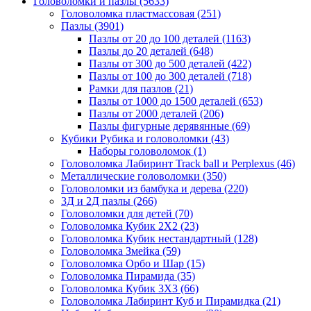
Головоломки и пазлы
(5633)
Головоломка пластмассовая
(251)
Пазлы
(3901)
Пазлы от 20 до 100 деталей
(1163)
Пазлы до 20 деталей
(648)
Пазлы от 300 до 500 деталей
(422)
Пазлы от 100 до 300 деталей
(718)
Рамки для пазлов
(21)
Пазлы от 1000 до 1500 деталей
(653)
Пазлы от 2000 деталей
(206)
Пазлы фигурные дерявянные
(69)
Кубики Рубика и головоломки
(43)
Наборы головоломок
(1)
Головоломка Лабиринт Track ball и Perplexus
(46)
Металлические головоломки
(350)
Головоломки из бамбука и дерева
(220)
3Д и 2Д пазлы
(266)
Головоломки для детей
(70)
Головоломка Кубик 2Х2
(23)
Головоломка Кубик нестандартный
(128)
Головоломка Змейка
(59)
Головоломка Орбо и Шар
(15)
Головоломка Пирамида
(35)
Головоломка Кубик 3Х3
(66)
Головоломка Лабиринт Куб и Пирамидка
(21)