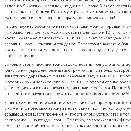
поверхности, и предоставляет для игры целых два поля. Они раз
рядов по 5 круглых костяшек, на другом – тоже 5 рядов костяш
нанизанных по 10 штук. Поэтому игрушка очень удобна для дво
математиков или для решения сразу нескольких задачек!
Как же научить ребенка считать? Костяшки можно передвигать и 
помощью чего сначала можно освоить счет до 5 и 10, а потом 
костяшку можно приравнять к 10, к 100, и счет пойдет уже на 
разряды – сотни, тысячи и так далее. Представьте вместе с Ва
костяшки – это жители дома, которые ходят друг к другу в гост
еще интереснее!
Боковые стенки домика тоже задействованы под увлекательные
Одна из них украшена резным лабиринтом, в три конца которо
завести три деревянных фишки с буквами «A», «B» и «C». Это о
моторики рук и логического мышления! На второй стенке расп
улыбающиеся часики с двумя подвижными стрелками. По ним В
и с радостью научится отвечать на вопрос «Сколько времени?»
Решать самые разнообразные арифметические примеры любозн
сможет и с помощью верхней перекладины поля, на которую н
вращающиеся шестигранники. Хитрость этого устройства в том,
расположены на каждой грани. Поэтому, поворачивая эти фигу
составить любой пример из однозначных чисел, конечно же, с