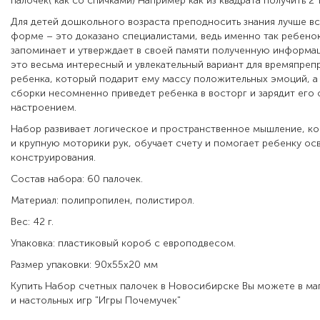
палочек( как со спичками) Например как из квадрата получить 2 т
Для детей дошкольного возраста преподносить знания лучше вс
форме – это доказано специалистами, ведь именно так ребено
запоминает и утверждает в своей памяти полученную информац
это весьма интересный и увлекательный вариант для времяпре
ребенка, который подарит ему массу положительных эмоций, а
сборки несомненно приведет ребенка в восторг и зарядит его
настроением.
Набор развивает логическое и пространственное мышление, к
и крупную моторики рук, обучает счету и помогает ребенку ос
конструирования.
Состав набора: 60 палочек.
Материал: полипропилен, полистирол.
Вес: 42 г.
Упаковка: пластиковый короб с европодвесом.
Размер упаковки: 90х55х20 мм
Купить Набор счетных палочек в Новосибирске Вы можете в ма
и настольных игр "Игры Почемучек"