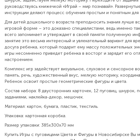
шнурок, задействуем мелкую моторику. Переходите от задания 
руководствуясь книжечкой «Играй – мир познавай». Развернуты
инструкции делают процесс обучения простым и понятным для
Для детей дошкольного возраста преподносить знания лучше в
игровой форме – это доказано специалистами, ведь именно та
всего запоминает и утверждает в своей памяти полученную ин
занятие это весьма интересный и увлекательный вариант для 
досуга ребенка, который подарит ему массу положительных эм
игры несомненно приведет ребенка в восторг и зарядит его от
настроением.
Комплекс игр задействует визуальное, слуховое и сенсорное во
память, речь, художественный вкус, мелкую моторику, координ
Ребенок освоит простые геометрические фигуры и цвета.
Состав набора: 8 двусторонних карточек, 12 пуговиц, шнурок, 
заданиями, наклейка-декор, мешочек.
Материал: картон, бумага, пластик, текстиль.
Упаковка: картонная коробка.
Размер упаковки: 385х300х70 мм
Купить Игры с пуговицами Цвета и Фигуры в Новосибирске Вы 