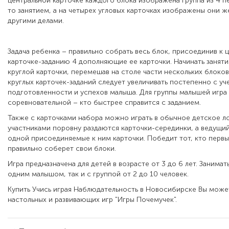
центральной карточке каждого блока изображена группа из 4 п
то занятием, а на четырех угловых карточках изображены они ж
другими делами.
Задача ребенка – правильно собрать весь блок, присоединив к 
карточке-заданию 4 дополняющие ее карточки. Начинать заняти
круглой карточки, перемешав на столе части нескольких блоков
круглых карточек-заданий следует увеличивать постепенно с у
подготовленности и успехов малыша. Для группы малышей игра
соревновательной – кто быстрее справится с заданием.
Также с карточками набора можно играть в обычное детское ло
участниками поровну раздаются карточки-серединки, а ведущи
одной присоединяемые к ним карточки. Победит тот, кто перв
правильно соберет свои блоки.
Игра предназначена для детей в возрасте от 3 до 6 лет. Занимат
одним малышом, так и с группой от 2 до 10 человек.
Купить Учись играя Наблюдательность в Новосибирске Вы може
настольных и развивающих игр "Игры Почемучек".