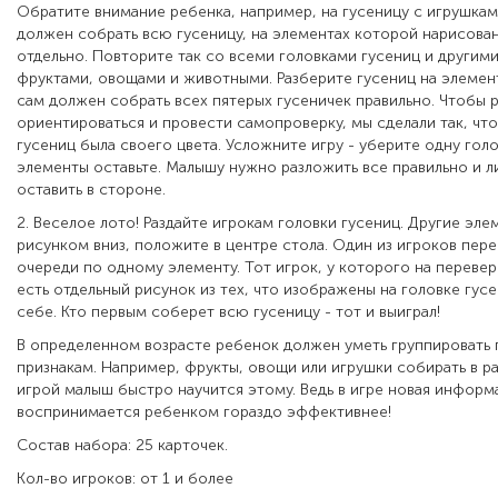
Обратите внимание ребенка, например, на гусеницу с игрушкам
должен собрать всю гусеницу, на элементах которой нарисова
отдельно. Повторите так со всеми головками гусениц и другим
фруктами, овощами и животными. Разберите гусениц на элемен
сам должен собрать всех пятерых гусеничек правильно. Чтобы 
ориентироваться и провести самопроверку, мы сделали так, чт
гусениц была своего цвета. Усложните игру - уберите одну голо
элементы оставьте. Малышу нужно разложить все правильно и 
оставить в стороне.
2. Веселое лото! Раздайте игрокам головки гусениц. Другие эле
рисунком вниз, положите в центре стола. Один из игроков пер
очереди по одному элементу. Тот игрок, у которого на переве
есть отдельный рисунок из тех, что изображены на головке гус
себе. Кто первым соберет всю гусеницу - тот и выиграл!
В определенном возрасте ребенок должен уметь группировать
признакам. Например, фрукты, овощи или игрушки собирать в ра
игрой малыш быстро научится этому. Ведь в игре новая информ
воспринимается ребенком гораздо эффективнее!
Состав набора: 25 карточек.
Кол-во игроков: от 1 и более