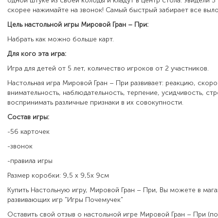
одной штуке из своей колоды и кладут в центр стола. Увидели 5
скорее нажимайте на звонок! Самый быстрый забирает все выл
Цель настольной игры Мировой Гран – При:
Набрать как можно больше карт.
Для кого эта игра:
Игра для детей от 5 лет, количество игроков от 2 участников.
Настольная игра
Мировой Гран – При
развивает
:
реакцию, скоро
внимательность, наблюдательность, терпение, усидчивость, ст
воспринимать различные признаки в их совокупности.
Состав игры:
-56 карточек
-звонок
-правила игры
Размер коробки: 9,5 х 9,5х 9см
Купить Настольную игру,
Мировой Гран – При
, Вы можете в маг
развивающих игр "Игры Почемучек"
Оставить свой отзыв о настольной игре
Мировой Гран – При
(по