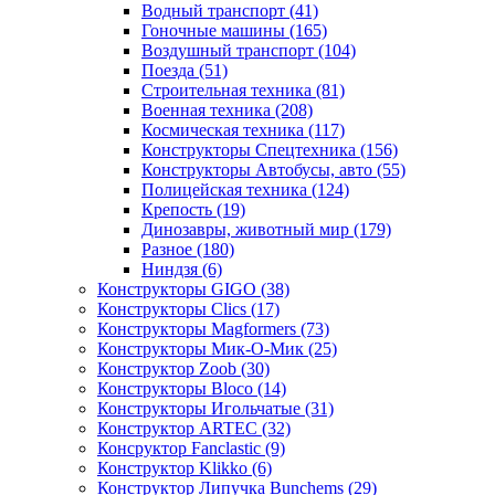
Водный транспорт
(41)
Гоночные машины
(165)
Воздушный транспорт
(104)
Поезда
(51)
Строительная техника
(81)
Военная техника
(208)
Космическая техника
(117)
Конструкторы Спецтехника
(156)
Конструкторы Автобусы, авто
(55)
Полицейская техника
(124)
Крепость
(19)
Динозавры, животный мир
(179)
Разное
(180)
Ниндзя
(6)
Конструкторы GIGO
(38)
Конструкторы Clics
(17)
Конструкторы Magformers
(73)
Конструкторы Мик-О-Мик
(25)
Конструктор Zoob
(30)
Конструкторы Bloco
(14)
Конструкторы Игольчатые
(31)
Конструктор ARTEC
(32)
Консруктор Fanclastic
(9)
Конструктор Klikko
(6)
Конструктор Липучка Bunchems
(29)