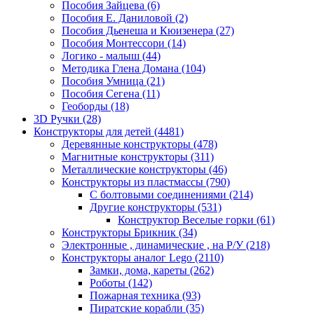
Пособия Зайцева
(6)
Пособия Е. Даниловой
(2)
Пособия Дьенеша и Кюизенера
(27)
Пособия Монтессори
(14)
Логико - малыш
(44)
Методика Глена Домана
(104)
Пособия Умница
(21)
Пособия Сегена
(11)
Геоборды
(18)
3D Ручки
(28)
Конструкторы для детей
(4481)
Деревянные конструкторы
(478)
Магнитные конструкторы
(311)
Металлические конструкторы
(46)
Конструкторы из пластмассы
(790)
С болтовыми соединениями
(214)
Другие конструкторы
(531)
Конструктор Веселые горки
(61)
Конструкторы Брикник
(34)
Электронные , динамические , на Р/У
(218)
Конструкторы аналог Lego
(2110)
Замки, дома, кареты
(262)
Роботы
(142)
Пожарная техника
(93)
Пиратские корабли
(35)