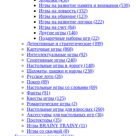
Игры на развитие памяти и внимания
(530)
Игры на ловкость
(332)
Игры на общение
(123)
Игры на развитие логики
(222)
Игры на счет
(84)
Другие игры
(146)
Подарочные наборы игр
(22)
Детективные и стратегические
(399)
Карточные игры
(868)
Интеллектуальные игры
(92)
Спортивные игры
(240)
Настольные игры в дорогу
(148)
Шахматы, шашки и нарды
(238)
Русское лото
(26)
Покер
(89)
Настольные игры со словами
(69)
Фанты
(91)
Квесты игры
(125)
Романтические игры
(2)
Настольные игры для взрослых
(260)
Аксессуары для настольных игр
(36)
Протекторы
(35)
Игры BRAINY TRAINY
(11)
Игры со скидкой
(8)