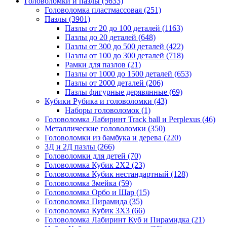
Головоломки и пазлы
(5633)
Головоломка пластмассовая
(251)
Пазлы
(3901)
Пазлы от 20 до 100 деталей
(1163)
Пазлы до 20 деталей
(648)
Пазлы от 300 до 500 деталей
(422)
Пазлы от 100 до 300 деталей
(718)
Рамки для пазлов
(21)
Пазлы от 1000 до 1500 деталей
(653)
Пазлы от 2000 деталей
(206)
Пазлы фигурные дерявянные
(69)
Кубики Рубика и головоломки
(43)
Наборы головоломок
(1)
Головоломка Лабиринт Track ball и Perplexus
(46)
Металлические головоломки
(350)
Головоломки из бамбука и дерева
(220)
3Д и 2Д пазлы
(266)
Головоломки для детей
(70)
Головоломка Кубик 2Х2
(23)
Головоломка Кубик нестандартный
(128)
Головоломка Змейка
(59)
Головоломка Орбо и Шар
(15)
Головоломка Пирамида
(35)
Головоломка Кубик 3Х3
(66)
Головоломка Лабиринт Куб и Пирамидка
(21)