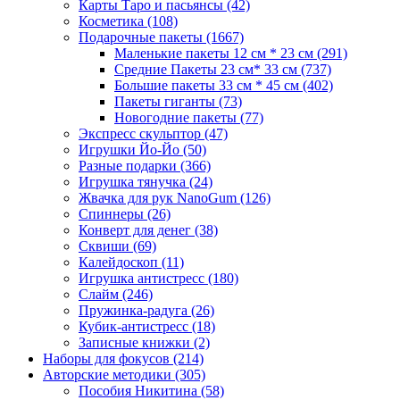
Карты Таро и пасьянсы
(42)
Косметика
(108)
Подарочные пакеты
(1667)
Маленькие пакеты 12 см * 23 см
(291)
Средние Пакеты 23 см* 33 см
(737)
Большие пакеты 33 см * 45 см
(402)
Пакеты гиганты
(73)
Новогодние пакеты
(77)
Экспресс скульптор
(47)
Игрушки Йо-Йо
(50)
Разные подарки
(366)
Игрушка тянучка
(24)
Жвачка для рук NanoGum
(126)
Спиннеры
(26)
Конверт для денег
(38)
Сквиши
(69)
Калейдоскоп
(11)
Игрушка антистресс
(180)
Слайм
(246)
Пружинка-радуга
(26)
Кубик-антистресс
(18)
Записные книжки
(2)
Наборы для фокусов
(214)
Авторские методики
(305)
Пособия Никитина
(58)