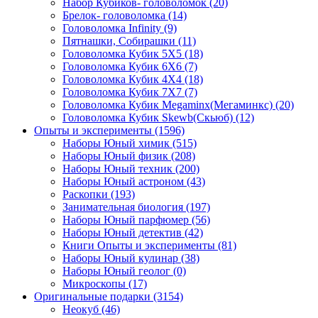
Набор Кубиков- головоломок
(20)
Брелок- головоломка
(14)
Головоломка Infinity
(9)
Пятнашки, Собирашки
(11)
Головоломка Кубик 5Х5
(18)
Головоломка Кубик 6Х6
(7)
Головоломка Кубик 4Х4
(18)
Головоломка Кубик 7Х7
(7)
Головоломка Кубик Megaminx(Мегаминкс)
(20)
Головоломка Кубик Skewb(Скьюб)
(12)
Опыты и эксперименты
(1596)
Наборы Юный химик
(515)
Наборы Юный физик
(208)
Наборы Юный техник
(200)
Наборы Юный астроном
(43)
Раскопки
(193)
Занимательная биология
(197)
Наборы Юный парфюмер
(56)
Наборы Юный детектив
(42)
Книги Опыты и эксперименты
(81)
Наборы Юный кулинар
(38)
Наборы Юный геолог
(0)
Микроскопы
(17)
Оригинальные подарки
(3154)
Неокуб
(46)