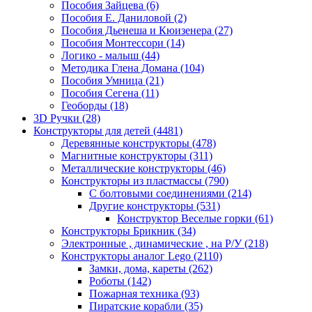
Пособия Зайцева
(6)
Пособия Е. Даниловой
(2)
Пособия Дьенеша и Кюизенера
(27)
Пособия Монтессори
(14)
Логико - малыш
(44)
Методика Глена Домана
(104)
Пособия Умница
(21)
Пособия Сегена
(11)
Геоборды
(18)
3D Ручки
(28)
Конструкторы для детей
(4481)
Деревянные конструкторы
(478)
Магнитные конструкторы
(311)
Металлические конструкторы
(46)
Конструкторы из пластмассы
(790)
С болтовыми соединениями
(214)
Другие конструкторы
(531)
Конструктор Веселые горки
(61)
Конструкторы Брикник
(34)
Электронные , динамические , на Р/У
(218)
Конструкторы аналог Lego
(2110)
Замки, дома, кареты
(262)
Роботы
(142)
Пожарная техника
(93)
Пиратские корабли
(35)