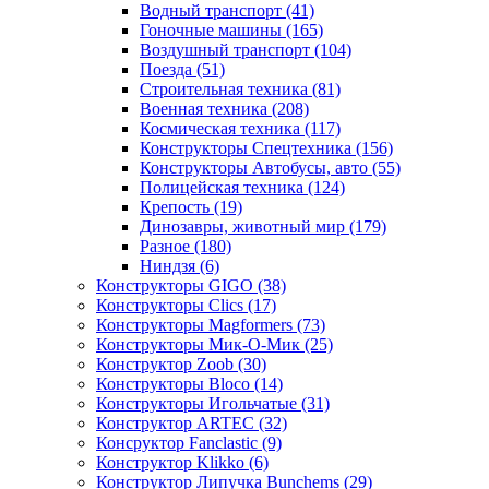
Водный транспорт
(41)
Гоночные машины
(165)
Воздушный транспорт
(104)
Поезда
(51)
Строительная техника
(81)
Военная техника
(208)
Космическая техника
(117)
Конструкторы Спецтехника
(156)
Конструкторы Автобусы, авто
(55)
Полицейская техника
(124)
Крепость
(19)
Динозавры, животный мир
(179)
Разное
(180)
Ниндзя
(6)
Конструкторы GIGO
(38)
Конструкторы Clics
(17)
Конструкторы Magformers
(73)
Конструкторы Мик-О-Мик
(25)
Конструктор Zoob
(30)
Конструкторы Bloco
(14)
Конструкторы Игольчатые
(31)
Конструктор ARTEC
(32)
Консруктор Fanclastic
(9)
Конструктор Klikko
(6)
Конструктор Липучка Bunchems
(29)