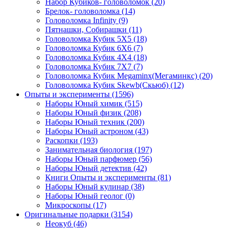
Набор Кубиков- головоломок
(20)
Брелок- головоломка
(14)
Головоломка Infinity
(9)
Пятнашки, Собирашки
(11)
Головоломка Кубик 5Х5
(18)
Головоломка Кубик 6Х6
(7)
Головоломка Кубик 4Х4
(18)
Головоломка Кубик 7Х7
(7)
Головоломка Кубик Megaminx(Мегаминкс)
(20)
Головоломка Кубик Skewb(Скьюб)
(12)
Опыты и эксперименты
(1596)
Наборы Юный химик
(515)
Наборы Юный физик
(208)
Наборы Юный техник
(200)
Наборы Юный астроном
(43)
Раскопки
(193)
Занимательная биология
(197)
Наборы Юный парфюмер
(56)
Наборы Юный детектив
(42)
Книги Опыты и эксперименты
(81)
Наборы Юный кулинар
(38)
Наборы Юный геолог
(0)
Микроскопы
(17)
Оригинальные подарки
(3154)
Неокуб
(46)