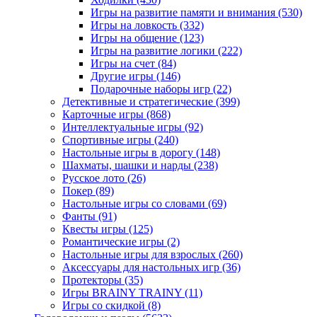
Игры на развитие памяти и внимания
(530)
Игры на ловкость
(332)
Игры на общение
(123)
Игры на развитие логики
(222)
Игры на счет
(84)
Другие игры
(146)
Подарочные наборы игр
(22)
Детективные и стратегические
(399)
Карточные игры
(868)
Интеллектуальные игры
(92)
Спортивные игры
(240)
Настольные игры в дорогу
(148)
Шахматы, шашки и нарды
(238)
Русское лото
(26)
Покер
(89)
Настольные игры со словами
(69)
Фанты
(91)
Квесты игры
(125)
Романтические игры
(2)
Настольные игры для взрослых
(260)
Аксессуары для настольных игр
(36)
Протекторы
(35)
Игры BRAINY TRAINY
(11)
Игры со скидкой
(8)