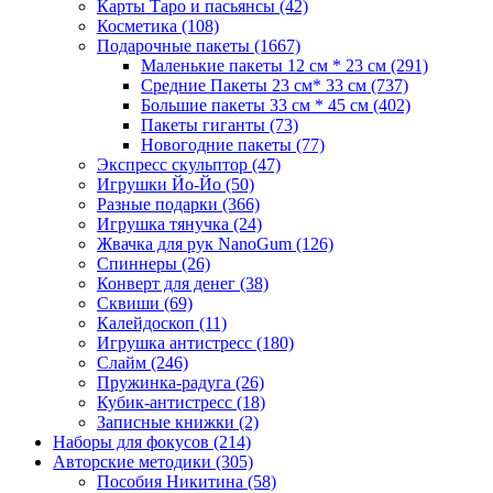
Карты Таро и пасьянсы
(42)
Косметика
(108)
Подарочные пакеты
(1667)
Маленькие пакеты 12 см * 23 см
(291)
Средние Пакеты 23 см* 33 см
(737)
Большие пакеты 33 см * 45 см
(402)
Пакеты гиганты
(73)
Новогодние пакеты
(77)
Экспресс скульптор
(47)
Игрушки Йо-Йо
(50)
Разные подарки
(366)
Игрушка тянучка
(24)
Жвачка для рук NanoGum
(126)
Спиннеры
(26)
Конверт для денег
(38)
Сквиши
(69)
Калейдоскоп
(11)
Игрушка антистресс
(180)
Слайм
(246)
Пружинка-радуга
(26)
Кубик-антистресс
(18)
Записные книжки
(2)
Наборы для фокусов
(214)
Авторские методики
(305)
Пособия Никитина
(58)