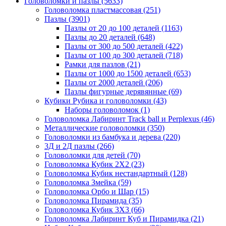
Головоломки и пазлы
(5633)
Головоломка пластмассовая
(251)
Пазлы
(3901)
Пазлы от 20 до 100 деталей
(1163)
Пазлы до 20 деталей
(648)
Пазлы от 300 до 500 деталей
(422)
Пазлы от 100 до 300 деталей
(718)
Рамки для пазлов
(21)
Пазлы от 1000 до 1500 деталей
(653)
Пазлы от 2000 деталей
(206)
Пазлы фигурные дерявянные
(69)
Кубики Рубика и головоломки
(43)
Наборы головоломок
(1)
Головоломка Лабиринт Track ball и Perplexus
(46)
Металлические головоломки
(350)
Головоломки из бамбука и дерева
(220)
3Д и 2Д пазлы
(266)
Головоломки для детей
(70)
Головоломка Кубик 2Х2
(23)
Головоломка Кубик нестандартный
(128)
Головоломка Змейка
(59)
Головоломка Орбо и Шар
(15)
Головоломка Пирамида
(35)
Головоломка Кубик 3Х3
(66)
Головоломка Лабиринт Куб и Пирамидка
(21)