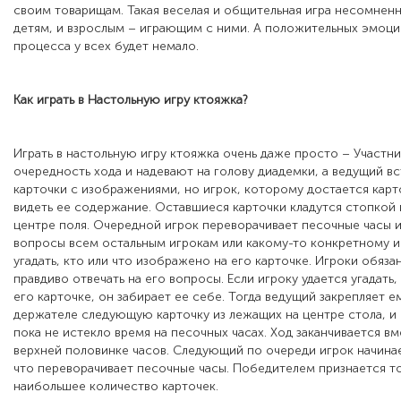
своим товарищам. Такая веселая и общительная игра несомнен
детям, и взрослым – играющим с ними. А положительных эмоци
процесса у всех будет немало.
Как играть в
Настольную игру ктояжка
?
Играть в настольную игру ктояжка очень даже просто – Участн
очередность хода и надевают на голову диадемки, а ведущий вс
карточки с изображениями, но игрок, которому достается карт
видеть ее содержание. Оставшиеся карточки кладутся стопкой 
центре поля. Очередной игрок переворачивает песочные часы и
вопросы всем остальным игрокам или какому-то конкретному иг
угадать, кто или что изображено на его карточке. Игроки обяза
правдиво отвечать на его вопросы. Если игроку удается угадать
его карточке, он забирает ее себе. Тогда ведущий закрепляет е
держателе следующую карточку из лежащих на центре стола, и
пока не истекло время на песочных часах. Ход заканчивается вм
верхней половинке часов. Следующий по очереди игрок начинае
что переворачивает песочные часы. Победителем признается то
наибольшее количество карточек.