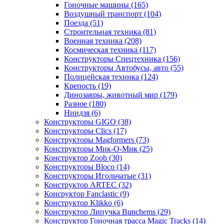
Гоночные машины
(165)
Воздушный транспорт
(104)
Поезда
(51)
Строительная техника
(81)
Военная техника
(208)
Космическая техника
(117)
Конструкторы Спецтехника
(156)
Конструкторы Автобусы, авто
(55)
Полицейская техника
(124)
Крепость
(19)
Динозавры, животный мир
(179)
Разное
(180)
Ниндзя
(6)
Конструкторы GIGO
(38)
Конструкторы Clics
(17)
Конструкторы Magformers
(73)
Конструкторы Мик-О-Мик
(25)
Конструктор Zoob
(30)
Конструкторы Bloco
(14)
Конструкторы Игольчатые
(31)
Конструктор ARTEC
(32)
Консруктор Fanclastic
(9)
Конструктор Klikko
(6)
Конструктор Липучка Bunchems
(29)
Конструктор Гоночная трасса Magic Tracks
(14)