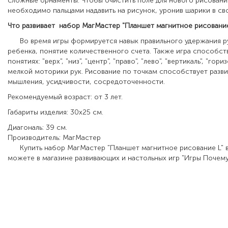
сложные орнаменты. Чтобы очистить поле для нового рисовани
необходимо пальцами надавить на рисунок, уронив шарики в сво
Что развивает набор МагМастер "Планшет магнитное рисовани
Во время игры формируется навык правильного удержания ру
ребенка, понятие количественного счета. Также игра способст
понятиях: "верх", "низ", "центр", "право", "лево", "вертикаль", "гор
мелкой моторики рук. Рисование по точкам способствует разв
мышления, усидчивости, сосредоточенности.
Рекомендуемый возраст: от 3 лет.
Габариты изделия: 30х25 см.
Диагональ: 39 см.
Производитель: МагМастер
Купить набор МагМастер "Планшет магнитное рисование L" 
можете в магазине развивающих и настольных игр "Игры Почему