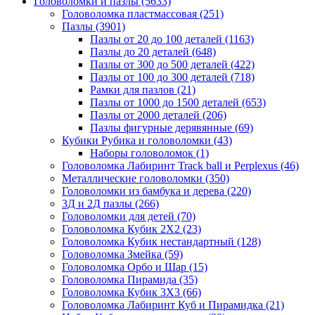
Головоломки и пазлы
(5633)
Головоломка пластмассовая
(251)
Пазлы
(3901)
Пазлы от 20 до 100 деталей
(1163)
Пазлы до 20 деталей
(648)
Пазлы от 300 до 500 деталей
(422)
Пазлы от 100 до 300 деталей
(718)
Рамки для пазлов
(21)
Пазлы от 1000 до 1500 деталей
(653)
Пазлы от 2000 деталей
(206)
Пазлы фигурные дерявянные
(69)
Кубики Рубика и головоломки
(43)
Наборы головоломок
(1)
Головоломка Лабиринт Track ball и Perplexus
(46)
Металлические головоломки
(350)
Головоломки из бамбука и дерева
(220)
3Д и 2Д пазлы
(266)
Головоломки для детей
(70)
Головоломка Кубик 2Х2
(23)
Головоломка Кубик нестандартный
(128)
Головоломка Змейка
(59)
Головоломка Орбо и Шар
(15)
Головоломка Пирамида
(35)
Головоломка Кубик 3Х3
(66)
Головоломка Лабиринт Куб и Пирамидка
(21)