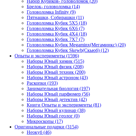
Набор Кубиков- головоломок
(20)
Брелок- головоломка
(14)
Головоломка Infinity
(9)
Пятнашки, Собирашки
(11)
Головоломка Кубик 5Х5
(18)
Головоломка Кубик 6Х6
(7)
Головоломка Кубик 4Х4
(18)
Головоломка Кубик 7Х7
(7)
Головоломка Кубик Megaminx(Мегаминкс)
(20)
Головоломка Кубик Skewb(Скьюб)
(12)
Опыты и эксперименты
(1596)
Наборы Юный химик
(515)
Наборы Юный физик
(208)
Наборы Юный техник
(200)
Наборы Юный астроном
(43)
Раскопки
(193)
Занимательная биология
(197)
Наборы Юный парфюмер
(56)
Наборы Юный детектив
(42)
Книги Опыты и эксперименты
(81)
Наборы Юный кулинар
(38)
Наборы Юный геолог
(0)
Микроскопы
(17)
Оригинальные подарки
(3154)
Неокуб
(46)