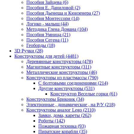
Пособия Зайцева
(6)
Пособия Е. Даниловой
(2)
Пособия Дьенеша и Кюизенера
(27)
Пособия Монтессори
(14)
Логико - малыш
(44)
Методика Глена Домана
(104)
Пособия Умница
(21)
Пособия Сегена
(11)
Геоборды
(18)
3D Ручки
(28)
Конструкторы для детей
(4481)
Деревянные конструкторы
(478)
Магнитные конструкторы
(311)
Металлические конструкторы
(46)
Конструкторы из пластмассы
(790)
С болтовыми соединениями
(214)
Другие конструкторы
(531)
Конструктор Веселые горки
(61)
Конструкторы Брикник
(34)
Электронные , динамические , на Р/У
(218)
Конструкторы аналог Lego
(2110)
Замки, дома, кареты
(262)
Роботы
(142)
Пожарная техника
(93)
Пиратские корабли
(35)