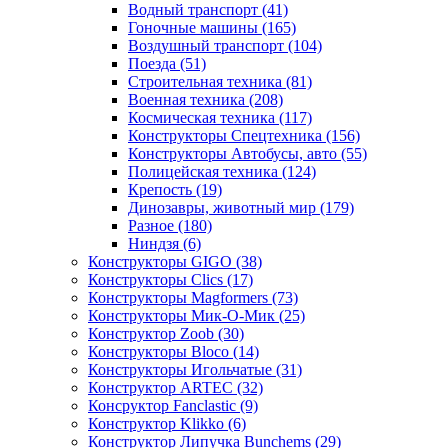
Водный транспорт
(41)
Гоночные машины
(165)
Воздушный транспорт
(104)
Поезда
(51)
Строительная техника
(81)
Военная техника
(208)
Космическая техника
(117)
Конструкторы Спецтехника
(156)
Конструкторы Автобусы, авто
(55)
Полицейская техника
(124)
Крепость
(19)
Динозавры, животный мир
(179)
Разное
(180)
Ниндзя
(6)
Конструкторы GIGO
(38)
Конструкторы Clics
(17)
Конструкторы Magformers
(73)
Конструкторы Мик-О-Мик
(25)
Конструктор Zoob
(30)
Конструкторы Bloco
(14)
Конструкторы Игольчатые
(31)
Конструктор ARTEC
(32)
Консруктор Fanclastic
(9)
Конструктор Klikko
(6)
Конструктор Липучка Bunchems
(29)