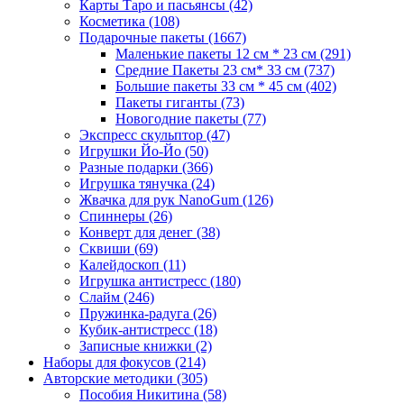
Карты Таро и пасьянсы
(42)
Косметика
(108)
Подарочные пакеты
(1667)
Маленькие пакеты 12 см * 23 см
(291)
Средние Пакеты 23 см* 33 см
(737)
Большие пакеты 33 см * 45 см
(402)
Пакеты гиганты
(73)
Новогодние пакеты
(77)
Экспресс скульптор
(47)
Игрушки Йо-Йо
(50)
Разные подарки
(366)
Игрушка тянучка
(24)
Жвачка для рук NanoGum
(126)
Спиннеры
(26)
Конверт для денег
(38)
Сквиши
(69)
Калейдоскоп
(11)
Игрушка антистресс
(180)
Слайм
(246)
Пружинка-радуга
(26)
Кубик-антистресс
(18)
Записные книжки
(2)
Наборы для фокусов
(214)
Авторские методики
(305)
Пособия Никитина
(58)