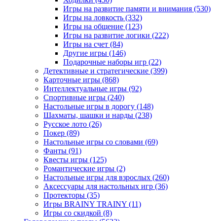
Игры на развитие памяти и внимания
(530)
Игры на ловкость
(332)
Игры на общение
(123)
Игры на развитие логики
(222)
Игры на счет
(84)
Другие игры
(146)
Подарочные наборы игр
(22)
Детективные и стратегические
(399)
Карточные игры
(868)
Интеллектуальные игры
(92)
Спортивные игры
(240)
Настольные игры в дорогу
(148)
Шахматы, шашки и нарды
(238)
Русское лото
(26)
Покер
(89)
Настольные игры со словами
(69)
Фанты
(91)
Квесты игры
(125)
Романтические игры
(2)
Настольные игры для взрослых
(260)
Аксессуары для настольных игр
(36)
Протекторы
(35)
Игры BRAINY TRAINY
(11)
Игры со скидкой
(8)