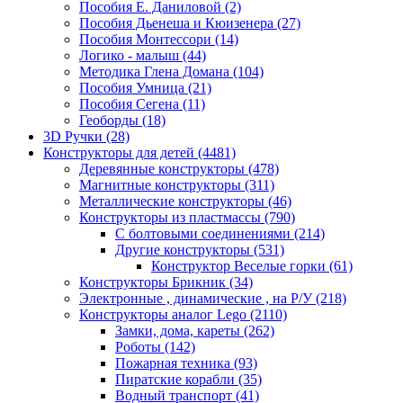
Пособия Е. Даниловой
(2)
Пособия Дьенеша и Кюизенера
(27)
Пособия Монтессори
(14)
Логико - малыш
(44)
Методика Глена Домана
(104)
Пособия Умница
(21)
Пособия Сегена
(11)
Геоборды
(18)
3D Ручки
(28)
Конструкторы для детей
(4481)
Деревянные конструкторы
(478)
Магнитные конструкторы
(311)
Металлические конструкторы
(46)
Конструкторы из пластмассы
(790)
С болтовыми соединениями
(214)
Другие конструкторы
(531)
Конструктор Веселые горки
(61)
Конструкторы Брикник
(34)
Электронные , динамические , на Р/У
(218)
Конструкторы аналог Lego
(2110)
Замки, дома, кареты
(262)
Роботы
(142)
Пожарная техника
(93)
Пиратские корабли
(35)
Водный транспорт
(41)