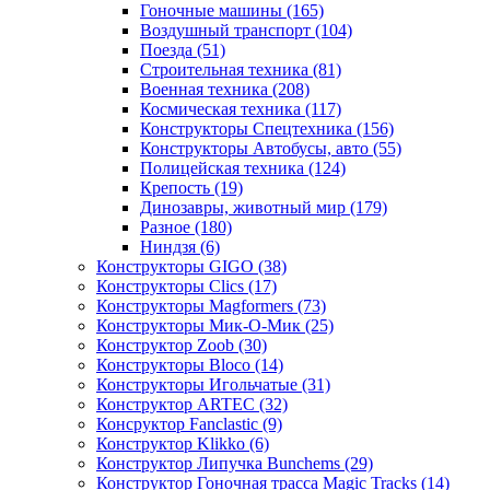
Гоночные машины
(165)
Воздушный транспорт
(104)
Поезда
(51)
Строительная техника
(81)
Военная техника
(208)
Космическая техника
(117)
Конструкторы Спецтехника
(156)
Конструкторы Автобусы, авто
(55)
Полицейская техника
(124)
Крепость
(19)
Динозавры, животный мир
(179)
Разное
(180)
Ниндзя
(6)
Конструкторы GIGO
(38)
Конструкторы Clics
(17)
Конструкторы Magformers
(73)
Конструкторы Мик-О-Мик
(25)
Конструктор Zoob
(30)
Конструкторы Bloco
(14)
Конструкторы Игольчатые
(31)
Конструктор ARTEC
(32)
Консруктор Fanclastic
(9)
Конструктор Klikko
(6)
Конструктор Липучка Bunchems
(29)
Конструктор Гоночная трасса Magic Tracks
(14)