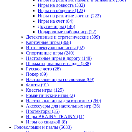
Игры на ловкость
(332)
Игры на общение
(123)
Игры на развитие логики
(222)
Игры на счет
(84)
Другие игры
(146)
Подарочные наборы игр
(22)
Детективные и стратегические
(399)
Карточные игры
(868)
Интеллектуальные игры
(92)
Спортивные игры
(240)
Настольные игры в дорогу
(148)
Шахматы, шашки и нарды
(238)
Русское лото
(26)
Покер
(89)
Настольные игры со словами
(69)
Фанты
(91)
Квесты игры
(125)
Романтические игры
(2)
Настольные игры для взрослых
(260)
Аксессуары для настольных игр
(36)
Протекторы
(35)
Игры BRAINY TRAINY
(11)
Игры со скидкой
(8)
Головоломки и пазлы
(5633)