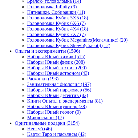
Брелок- головоломка
(14)
Головоломка Infinity
(9)
Пятнашки, Собирашки
(11)
Головоломка Кубик 5Х5
(18)
Головоломка Кубик 6Х6
(7)
Головоломка Кубик 4Х4
(18)
Головоломка Кубик 7Х7
(7)
Головоломка Кубик Megaminx(Мегаминкс)
(20)
Головоломка Кубик Skewb(Скьюб)
(12)
Опыты и эксперименты
(1596)
Наборы Юный химик
(515)
Наборы Юный физик
(208)
Наборы Юный техник
(200)
Наборы Юный астроном
(43)
Раскопки
(193)
Занимательная биология
(197)
Наборы Юный парфюмер
(56)
Наборы Юный детектив
(42)
Книги Опыты и эксперименты
(81)
Наборы Юный кулинар
(38)
Наборы Юный геолог
(0)
Микроскопы
(17)
Оригинальные подарки
(3154)
Неокуб
(46)
Карты Таро и пасьянсы
(42)