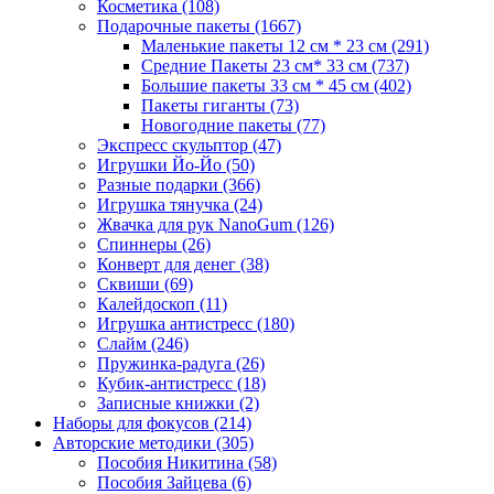
Косметика
(108)
Подарочные пакеты
(1667)
Маленькие пакеты 12 см * 23 см
(291)
Средние Пакеты 23 см* 33 см
(737)
Большие пакеты 33 см * 45 см
(402)
Пакеты гиганты
(73)
Новогодние пакеты
(77)
Экспресс скульптор
(47)
Игрушки Йо-Йо
(50)
Разные подарки
(366)
Игрушка тянучка
(24)
Жвачка для рук NanoGum
(126)
Спиннеры
(26)
Конверт для денег
(38)
Сквиши
(69)
Калейдоскоп
(11)
Игрушка антистресс
(180)
Слайм
(246)
Пружинка-радуга
(26)
Кубик-антистресс
(18)
Записные книжки
(2)
Наборы для фокусов
(214)
Авторские методики
(305)
Пособия Никитина
(58)
Пособия Зайцева
(6)