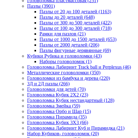
Головоломка пластмассовая
(251)
Пазлы
(3901)
Пазлы от 20 до 100 деталей
(1163)
Пазлы до 20 деталей
(648)
Пазлы от 300 до 500 деталей
(422)
Пазлы от 100 до 300 деталей
(718)
Рамки для пазлов
(21)
Пазлы от 1000 до 1500 деталей
(653)
Пазлы от 2000 деталей
(206)
Пазлы фигурные дерявянные
(69)
Кубики Рубика и головоломки
(43)
Наборы головоломок
(1)
Головоломка Лабиринт Track ball и Perplexus
(46)
Металлические головоломки
(350)
Головоломки из бамбука и дерева
(220)
3Д и 2Д пазлы
(266)
Головоломки для детей
(70)
Головоломка Кубик 2Х2
(23)
Головоломка Кубик нестандартный
(128)
Головоломка Змейка
(59)
Головоломка Орбо и Шар
(15)
Головоломка Пирамида
(35)
Головоломка Кубик 3Х3
(66)
Головоломка Лабиринт Куб и Пирамидка
(21)
Набор Кубиков- головоломок
(20)