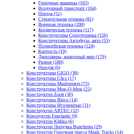
Гоночные машины
(165)
Воздушный транспорт
(104)
Поезда
(51)
Строительная техника
(81)
Военная техника
(208)
Космическая техника
(117)
Конструкторы Спецтехника
(156)
Конструкторы Автобусы, авто
(55)
Полицейская техника
(124)
Крепость
(19)
Динозавры, животный мир
(179)
Разное
(180)
Ниндзя
(6)
Конструкторы GIGO
(38)
Конструкторы Clics
(17)
Конструкторы Magformers
(73)
Конструкторы Мик-О-Мик
(25)
Конструктор Zoob
(30)
Конструкторы Bloco
(14)
Конструкторы Игольчатые
(31)
Конструктор ARTEC
(32)
Консруктор Fanclastic
(9)
Конструктор Klikko
(6)
Конструктор Липучка Bunchems
(29)
Конструктор Гоночная трасса Magic Tracks
(14)