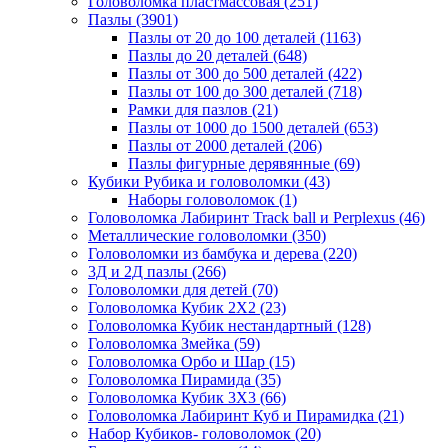
Головоломка пластмассовая
(251)
Пазлы
(3901)
Пазлы от 20 до 100 деталей
(1163)
Пазлы до 20 деталей
(648)
Пазлы от 300 до 500 деталей
(422)
Пазлы от 100 до 300 деталей
(718)
Рамки для пазлов
(21)
Пазлы от 1000 до 1500 деталей
(653)
Пазлы от 2000 деталей
(206)
Пазлы фигурные дерявянные
(69)
Кубики Рубика и головоломки
(43)
Наборы головоломок
(1)
Головоломка Лабиринт Track ball и Perplexus
(46)
Металлические головоломки
(350)
Головоломки из бамбука и дерева
(220)
3Д и 2Д пазлы
(266)
Головоломки для детей
(70)
Головоломка Кубик 2Х2
(23)
Головоломка Кубик нестандартный
(128)
Головоломка Змейка
(59)
Головоломка Орбо и Шар
(15)
Головоломка Пирамида
(35)
Головоломка Кубик 3Х3
(66)
Головоломка Лабиринт Куб и Пирамидка
(21)
Набор Кубиков- головоломок
(20)