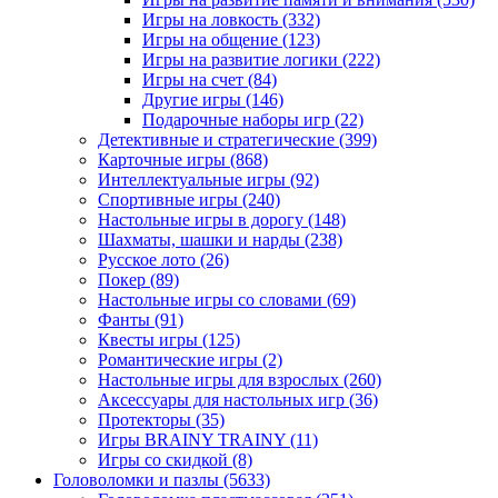
Игры на ловкость
(332)
Игры на общение
(123)
Игры на развитие логики
(222)
Игры на счет
(84)
Другие игры
(146)
Подарочные наборы игр
(22)
Детективные и стратегические
(399)
Карточные игры
(868)
Интеллектуальные игры
(92)
Спортивные игры
(240)
Настольные игры в дорогу
(148)
Шахматы, шашки и нарды
(238)
Русское лото
(26)
Покер
(89)
Настольные игры со словами
(69)
Фанты
(91)
Квесты игры
(125)
Романтические игры
(2)
Настольные игры для взрослых
(260)
Аксессуары для настольных игр
(36)
Протекторы
(35)
Игры BRAINY TRAINY
(11)
Игры со скидкой
(8)
Головоломки и пазлы
(5633)