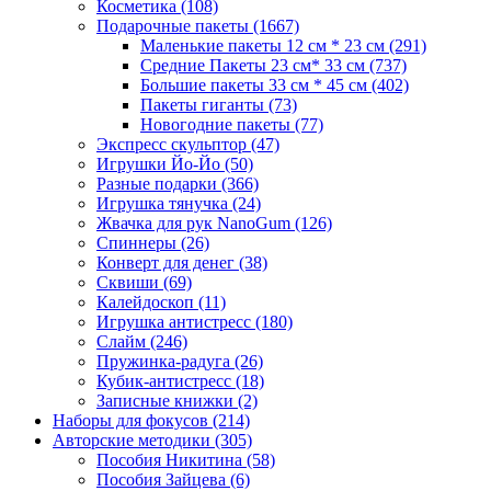
Косметика
(108)
Подарочные пакеты
(1667)
Маленькие пакеты 12 см * 23 см
(291)
Средние Пакеты 23 см* 33 см
(737)
Большие пакеты 33 см * 45 см
(402)
Пакеты гиганты
(73)
Новогодние пакеты
(77)
Экспресс скульптор
(47)
Игрушки Йо-Йо
(50)
Разные подарки
(366)
Игрушка тянучка
(24)
Жвачка для рук NanoGum
(126)
Спиннеры
(26)
Конверт для денег
(38)
Сквиши
(69)
Калейдоскоп
(11)
Игрушка антистресс
(180)
Слайм
(246)
Пружинка-радуга
(26)
Кубик-антистресс
(18)
Записные книжки
(2)
Наборы для фокусов
(214)
Авторские методики
(305)
Пособия Никитина
(58)
Пособия Зайцева
(6)