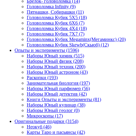
Брелок- головоломка
(14)
Головоломка Infinity
(9)
Пятнашки, Собирашки
(11)
Головоломка Кубик 5Х5
(18)
Головоломка Кубик 6Х6
(7)
Головоломка Кубик 4Х4
(18)
Головоломка Кубик 7Х7
(7)
Головоломка Кубик Megaminx(Мегаминкс)
(20)
Головоломка Кубик Skewb(Скьюб)
(12)
Опыты и эксперименты
(1596)
Наборы Юный химик
(515)
Наборы Юный физик
(208)
Наборы Юный техник
(200)
Наборы Юный астроном
(43)
Раскопки
(193)
Занимательная биология
(197)
Наборы Юный парфюмер
(56)
Наборы Юный детектив
(42)
Книги Опыты и эксперименты
(81)
Наборы Юный кулинар
(38)
Наборы Юный геолог
(0)
Микроскопы
(17)
Оригинальные подарки
(3154)
Неокуб
(46)
Карты Таро и пасьянсы
(42)