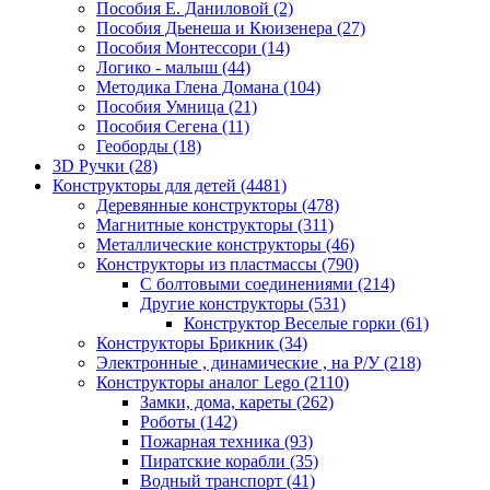
Пособия Е. Даниловой
(2)
Пособия Дьенеша и Кюизенера
(27)
Пособия Монтессори
(14)
Логико - малыш
(44)
Методика Глена Домана
(104)
Пособия Умница
(21)
Пособия Сегена
(11)
Геоборды
(18)
3D Ручки
(28)
Конструкторы для детей
(4481)
Деревянные конструкторы
(478)
Магнитные конструкторы
(311)
Металлические конструкторы
(46)
Конструкторы из пластмассы
(790)
С болтовыми соединениями
(214)
Другие конструкторы
(531)
Конструктор Веселые горки
(61)
Конструкторы Брикник
(34)
Электронные , динамические , на Р/У
(218)
Конструкторы аналог Lego
(2110)
Замки, дома, кареты
(262)
Роботы
(142)
Пожарная техника
(93)
Пиратские корабли
(35)
Водный транспорт
(41)