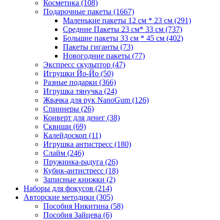
Косметика
(108)
Подарочные пакеты
(1667)
Маленькие пакеты 12 см * 23 см
(291)
Средние Пакеты 23 см* 33 см
(737)
Большие пакеты 33 см * 45 см
(402)
Пакеты гиганты
(73)
Новогодние пакеты
(77)
Экспресс скульптор
(47)
Игрушки Йо-Йо
(50)
Разные подарки
(366)
Игрушка тянучка
(24)
Жвачка для рук NanoGum
(126)
Спиннеры
(26)
Конверт для денег
(38)
Сквиши
(69)
Калейдоскоп
(11)
Игрушка антистресс
(180)
Слайм
(246)
Пружинка-радуга
(26)
Кубик-антистресс
(18)
Записные книжки
(2)
Наборы для фокусов
(214)
Авторские методики
(305)
Пособия Никитина
(58)
Пособия Зайцева
(6)