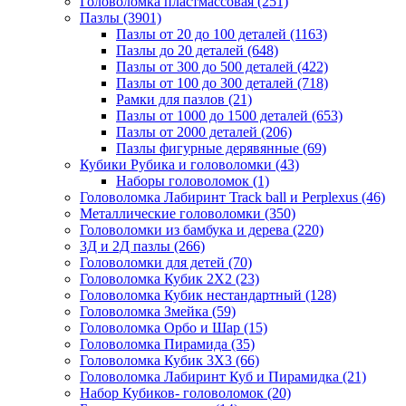
Головоломка пластмассовая
(251)
Пазлы
(3901)
Пазлы от 20 до 100 деталей
(1163)
Пазлы до 20 деталей
(648)
Пазлы от 300 до 500 деталей
(422)
Пазлы от 100 до 300 деталей
(718)
Рамки для пазлов
(21)
Пазлы от 1000 до 1500 деталей
(653)
Пазлы от 2000 деталей
(206)
Пазлы фигурные дерявянные
(69)
Кубики Рубика и головоломки
(43)
Наборы головоломок
(1)
Головоломка Лабиринт Track ball и Perplexus
(46)
Металлические головоломки
(350)
Головоломки из бамбука и дерева
(220)
3Д и 2Д пазлы
(266)
Головоломки для детей
(70)
Головоломка Кубик 2Х2
(23)
Головоломка Кубик нестандартный
(128)
Головоломка Змейка
(59)
Головоломка Орбо и Шар
(15)
Головоломка Пирамида
(35)
Головоломка Кубик 3Х3
(66)
Головоломка Лабиринт Куб и Пирамидка
(21)
Набор Кубиков- головоломок
(20)