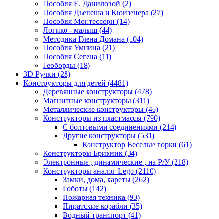
Пособия Е. Даниловой
(2)
Пособия Дьенеша и Кюизенера
(27)
Пособия Монтессори
(14)
Логико - малыш
(44)
Методика Глена Домана
(104)
Пособия Умница
(21)
Пособия Сегена
(11)
Геоборды
(18)
3D Ручки
(28)
Конструкторы для детей
(4481)
Деревянные конструкторы
(478)
Магнитные конструкторы
(311)
Металлические конструкторы
(46)
Конструкторы из пластмассы
(790)
С болтовыми соединениями
(214)
Другие конструкторы
(531)
Конструктор Веселые горки
(61)
Конструкторы Брикник
(34)
Электронные , динамические , на Р/У
(218)
Конструкторы аналог Lego
(2110)
Замки, дома, кареты
(262)
Роботы
(142)
Пожарная техника
(93)
Пиратские корабли
(35)
Водный транспорт
(41)