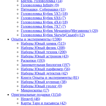
Брелок- головоломка
(14)
Головоломка Infinity
(9)
Пятнашки, Собирашки
(11)
Головоломка Кубик 5Х5
(18)
Головоломка Кубик 6Х6
(7)
Головоломка Кубик 4Х4
(18)
Головоломка Кубик 7Х7
(7)
Головоломка Кубик Megaminx(Мегаминкс)
(20)
Головоломка Кубик Skewb(Скьюб)
(12)
Опыты и эксперименты
(1596)
Наборы Юный химик
(515)
Наборы Юный физик
(208)
Наборы Юный техник
(200)
Наборы Юный астроном
(43)
Раскопки
(193)
Занимательная биология
(197)
Наборы Юный парфюмер
(56)
Наборы Юный детектив
(42)
Книги Опыты и эксперименты
(81)
Наборы Юный кулинар
(38)
Наборы Юный геолог
(0)
Микроскопы
(17)
Оригинальные подарки
(3154)
Неокуб
(46)
Карты Таро и пасьянсы
(42)