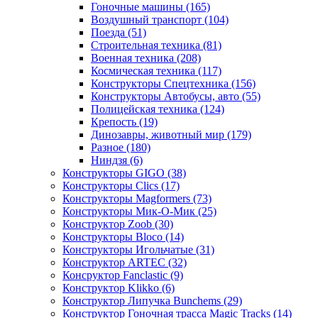
Гоночные машины
(165)
Воздушный транспорт
(104)
Поезда
(51)
Строительная техника
(81)
Военная техника
(208)
Космическая техника
(117)
Конструкторы Спецтехника
(156)
Конструкторы Автобусы, авто
(55)
Полицейская техника
(124)
Крепость
(19)
Динозавры, животный мир
(179)
Разное
(180)
Ниндзя
(6)
Конструкторы GIGO
(38)
Конструкторы Clics
(17)
Конструкторы Magformers
(73)
Конструкторы Мик-О-Мик
(25)
Конструктор Zoob
(30)
Конструкторы Bloco
(14)
Конструкторы Игольчатые
(31)
Конструктор ARTEC
(32)
Консруктор Fanclastic
(9)
Конструктор Klikko
(6)
Конструктор Липучка Bunchems
(29)
Конструктор Гоночная трасса Magic Tracks
(14)