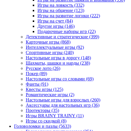
Игры на ловкость
(332)
Игры на общение
(123)
Игры на развитие логики
(222)
Игры на счет
(84)
Другие игры
(146)
Подарочные наборы игр
(22)
Детективные и стратегические
(399)
Карточные игры
(868)
Интеллектуальные игры
(92)
Спортивные игры
(240)
Настольные игры в дорогу
(148)
Шахматы, шашки и нарды
(238)
Русское лото
(26)
Покер
(89)
Настольные игры со словами
(69)
Фанты
(91)
Квесты игры
(125)
Романтические игры
(2)
Настольные игры для взрослых
(260)
Аксессуары для настольных игр
(36)
Протекторы
(35)
Игры BRAINY TRAINY
(11)
Игры со скидкой
(8)
Головоломки и пазлы
(5633)