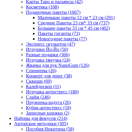
Карты Таро и пасьянсы
(42)
Косметика
(108)
Подарочные пакеты
(1667)
Маленькие пакеты 12 см * 23 см
(291)
Средние Пакеты 23 см* 33 см
(737)
Большие пакеты 33 см * 45 см
(402)
Пакеты гиганты
(73)
Новогодние пакеты
(77)
Экспресс скульптор
(47)
Игрушки Йо-Йо
(50)
Разные подарки
(366)
Игрушка тянучка
(24)
Жвачка для рук NanoGum
(126)
Спиннеры
(26)
Конверт для денег
(38)
Сквиши
(69)
Калейдоскоп
(11)
Игрушка антистресс
(180)
Слайм
(246)
Пружинка-радуга
(26)
Кубик-антистресс
(18)
Записные книжки
(2)
Наборы для фокусов
(214)
Авторские методики
(305)
Пособия Никитина
(58)