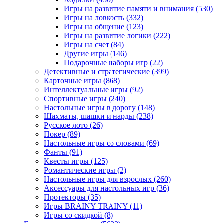
Игры на развитие памяти и внимания
(530)
Игры на ловкость
(332)
Игры на общение
(123)
Игры на развитие логики
(222)
Игры на счет
(84)
Другие игры
(146)
Подарочные наборы игр
(22)
Детективные и стратегические
(399)
Карточные игры
(868)
Интеллектуальные игры
(92)
Спортивные игры
(240)
Настольные игры в дорогу
(148)
Шахматы, шашки и нарды
(238)
Русское лото
(26)
Покер
(89)
Настольные игры со словами
(69)
Фанты
(91)
Квесты игры
(125)
Романтические игры
(2)
Настольные игры для взрослых
(260)
Аксессуары для настольных игр
(36)
Протекторы
(35)
Игры BRAINY TRAINY
(11)
Игры со скидкой
(8)