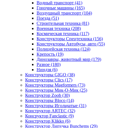
Водный транспорт
(41)
Гоночные машины
(165)
Воздушный транспорт
(104)
Поезда
(51)
Строительная техника
(81)
Военная техника
(208)
Космическая техника
(117)
Конструкторы Спецтехника
(156)
Конструкторы Автобусы, авто
(55)
Полицейская техника
(124)
Крепость
(19)
Динозавры, животный мир
(179)
Разное
(180)
Ниндзя
(6)
Конструкторы GIGO
(38)
Конструкторы Clics
(17)
Конструкторы Magformers
(73)
Конструкторы Мик-О-Мик
(25)
Конструктор Zoob
(30)
Конструкторы Bloco
(14)
Конструкторы Игольчатые
(31)
Конструктор ARTEC
(32)
Консруктор Fanclastic
(9)
Конструктор Klikko
(6)
Конструктор Липучка Bunchems
(29)