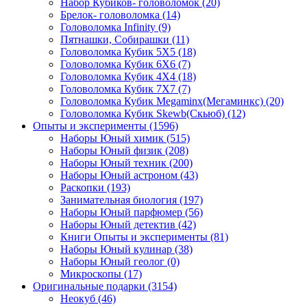
Набор Кубиков- головоломок
(20)
Брелок- головоломка
(14)
Головоломка Infinity
(9)
Пятнашки, Собирашки
(11)
Головоломка Кубик 5Х5
(18)
Головоломка Кубик 6Х6
(7)
Головоломка Кубик 4Х4
(18)
Головоломка Кубик 7Х7
(7)
Головоломка Кубик Megaminx(Мегаминкс)
(20)
Головоломка Кубик Skewb(Скьюб)
(12)
Опыты и эксперименты
(1596)
Наборы Юный химик
(515)
Наборы Юный физик
(208)
Наборы Юный техник
(200)
Наборы Юный астроном
(43)
Раскопки
(193)
Занимательная биология
(197)
Наборы Юный парфюмер
(56)
Наборы Юный детектив
(42)
Книги Опыты и эксперименты
(81)
Наборы Юный кулинар
(38)
Наборы Юный геолог
(0)
Микроскопы
(17)
Оригинальные подарки
(3154)
Неокуб
(46)