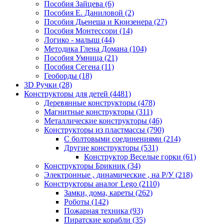
Пособия Зайцева
(6)
Пособия Е. Даниловой
(2)
Пособия Дьенеша и Кюизенера
(27)
Пособия Монтессори
(14)
Логико - малыш
(44)
Методика Глена Домана
(104)
Пособия Умница
(21)
Пособия Сегена
(11)
Геоборды
(18)
3D Ручки
(28)
Конструкторы для детей
(4481)
Деревянные конструкторы
(478)
Магнитные конструкторы
(311)
Металлические конструкторы
(46)
Конструкторы из пластмассы
(790)
С болтовыми соединениями
(214)
Другие конструкторы
(531)
Конструктор Веселые горки
(61)
Конструкторы Брикник
(34)
Электронные , динамические , на Р/У
(218)
Конструкторы аналог Lego
(2110)
Замки, дома, кареты
(262)
Роботы
(142)
Пожарная техника
(93)
Пиратские корабли
(35)