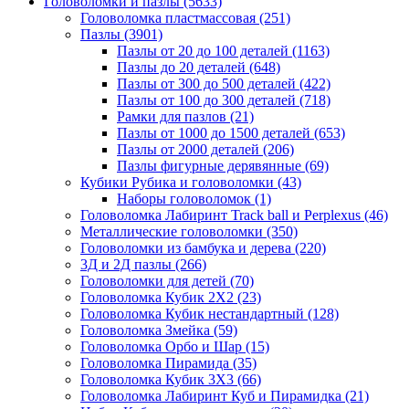
Головоломки и пазлы
(5633)
Головоломка пластмассовая
(251)
Пазлы
(3901)
Пазлы от 20 до 100 деталей
(1163)
Пазлы до 20 деталей
(648)
Пазлы от 300 до 500 деталей
(422)
Пазлы от 100 до 300 деталей
(718)
Рамки для пазлов
(21)
Пазлы от 1000 до 1500 деталей
(653)
Пазлы от 2000 деталей
(206)
Пазлы фигурные дерявянные
(69)
Кубики Рубика и головоломки
(43)
Наборы головоломок
(1)
Головоломка Лабиринт Track ball и Perplexus
(46)
Металлические головоломки
(350)
Головоломки из бамбука и дерева
(220)
3Д и 2Д пазлы
(266)
Головоломки для детей
(70)
Головоломка Кубик 2Х2
(23)
Головоломка Кубик нестандартный
(128)
Головоломка Змейка
(59)
Головоломка Орбо и Шар
(15)
Головоломка Пирамида
(35)
Головоломка Кубик 3Х3
(66)
Головоломка Лабиринт Куб и Пирамидка
(21)