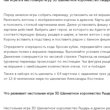
Как играть в настольную игру
3D Шахматное королевство Рыцарь
Перед началом игры собрать пирамиду, установить на её верши
Разложить жетоны с изображением короны и дракона. Карты д
и положить стопкой картинками вниз. Далее установить фишку 
картами действий. Выбрать цвет героя, за которого вы будете иг
соответствующую фишку, рыцаря и шарик, а также жетон с кор
Корону вставить в подставку и поставить рядом с банком фишек
Определите очередность хода. Бросая кубик, передвигайте св
игровым полям к вершине пирамиды. Выполняйте условия специ
Движение совершается по часовой стрелке. Переход на кажды
(уровень) пирамиды происходит по лестницам. Чья фигурка рыц
на вершине с наибольшим количеством очков, тот и победил.
Также в наборе есть шахматы + 64 карточки с заданиями трех 
от 12-й чемпионки мира по шахматам Александры Костенюк.
Что развивает настольная игра
3D Шахматное королевство Рыцар
Настольная игра 3D Шахматное королевство Рыцарь и дракон р