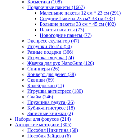
Косметика
(108)
Подарочные пакеты
(1667)
Маленькие пакеты 12 см * 23 см
(291)
Средние Пакеты 23 см* 33 см
(737)
Большие пакеты 33 см * 45 см
(402)
Пакеты гиганты
(73)
Новогодние пакеты
(77)
Экспресс скульптор
(47)
Игрушки Йо-Йо
(50)
Разные подарки
(366)
Игрушка тянучка
(24)
Жвачка для рук NanoGum
(126)
Спиннеры
(26)
Конверт для денег
(38)
Сквиши
(69)
Калейдоскоп
(11)
Игрушка антистресс
(180)
Слайм
(246)
Пружинка-радуга
(26)
Кубик-антистресс
(18)
Записные книжки
(2)
Наборы для фокусов
(214)
Авторские методики
(305)
Пособия Никитина
(58)
Пособия Зайцева
(6)