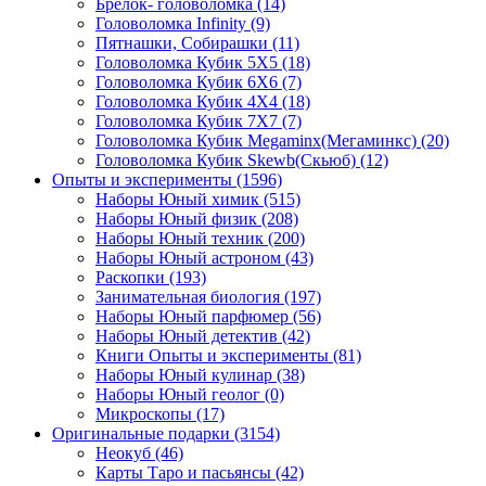
Брелок- головоломка
(14)
Головоломка Infinity
(9)
Пятнашки, Собирашки
(11)
Головоломка Кубик 5Х5
(18)
Головоломка Кубик 6Х6
(7)
Головоломка Кубик 4Х4
(18)
Головоломка Кубик 7Х7
(7)
Головоломка Кубик Megaminx(Мегаминкс)
(20)
Головоломка Кубик Skewb(Скьюб)
(12)
Опыты и эксперименты
(1596)
Наборы Юный химик
(515)
Наборы Юный физик
(208)
Наборы Юный техник
(200)
Наборы Юный астроном
(43)
Раскопки
(193)
Занимательная биология
(197)
Наборы Юный парфюмер
(56)
Наборы Юный детектив
(42)
Книги Опыты и эксперименты
(81)
Наборы Юный кулинар
(38)
Наборы Юный геолог
(0)
Микроскопы
(17)
Оригинальные подарки
(3154)
Неокуб
(46)
Карты Таро и пасьянсы
(42)