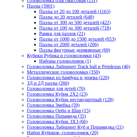
Головоломка пластмассовая
(251)
Пазлы
(3901)
Пазлы от 20 до 100 деталей
(1163)
Пазлы до 20 деталей
(648)
Пазлы от 300 до 500 деталей
(422)
Пазлы от 100 до 300 деталей
(718)
Рамки для пазлов
(21)
Пазлы от 1000 до 1500 деталей
(653)
Пазлы от 2000 деталей
(206)
Пазлы фигурные дерявянные
(69)
Кубики Рубика и головоломки
(43)
Наборы головоломок
(1)
Головоломка Лабиринт Track ball и Perplexus
(46)
Металлические головоломки
(350)
Головоломки из бамбука и дерева
(220)
3Д и 2Д пазлы
(266)
Головоломки для детей
(70)
Головоломка Кубик 2Х2
(23)
Головоломка Кубик нестандартный
(128)
Головоломка Змейка
(59)
Головоломка Орбо и Шар
(15)
Головоломка Пирамида
(35)
Головоломка Кубик 3Х3
(66)
Головоломка Лабиринт Куб и Пирамидка
(21)
Набор Кубиков- головоломок
(20)