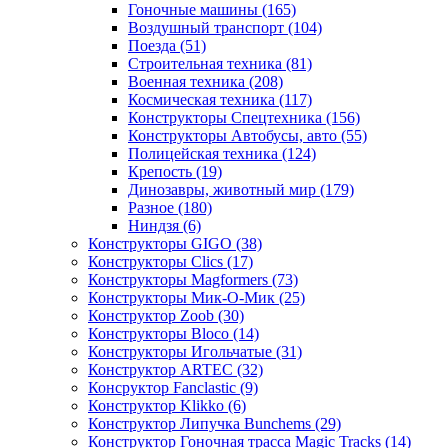
Гоночные машины
(165)
Воздушный транспорт
(104)
Поезда
(51)
Строительная техника
(81)
Военная техника
(208)
Космическая техника
(117)
Конструкторы Спецтехника
(156)
Конструкторы Автобусы, авто
(55)
Полицейская техника
(124)
Крепость
(19)
Динозавры, животный мир
(179)
Разное
(180)
Ниндзя
(6)
Конструкторы GIGO
(38)
Конструкторы Clics
(17)
Конструкторы Magformers
(73)
Конструкторы Мик-О-Мик
(25)
Конструктор Zoob
(30)
Конструкторы Bloco
(14)
Конструкторы Игольчатые
(31)
Конструктор ARTEC
(32)
Консруктор Fanclastic
(9)
Конструктор Klikko
(6)
Конструктор Липучка Bunchems
(29)
Конструктор Гоночная трасса Magic Tracks
(14)