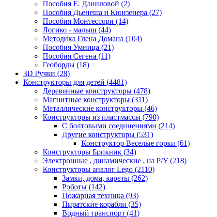
Пособия Е. Даниловой
(2)
Пособия Дьенеша и Кюизенера
(27)
Пособия Монтессори
(14)
Логико - малыш
(44)
Методика Глена Домана
(104)
Пособия Умница
(21)
Пособия Сегена
(11)
Геоборды
(18)
3D Ручки
(28)
Конструкторы для детей
(4481)
Деревянные конструкторы
(478)
Магнитные конструкторы
(311)
Металлические конструкторы
(46)
Конструкторы из пластмассы
(790)
С болтовыми соединениями
(214)
Другие конструкторы
(531)
Конструктор Веселые горки
(61)
Конструкторы Брикник
(34)
Электронные , динамические , на Р/У
(218)
Конструкторы аналог Lego
(2110)
Замки, дома, кареты
(262)
Роботы
(142)
Пожарная техника
(93)
Пиратские корабли
(35)
Водный транспорт
(41)