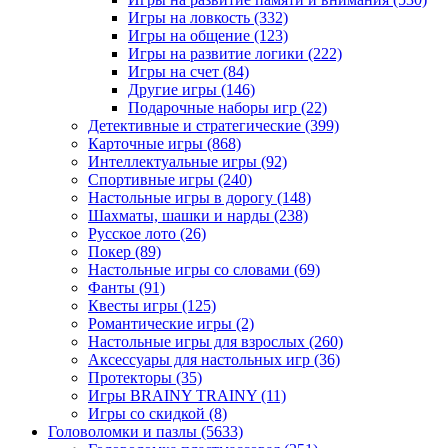
Игры на ловкость
(332)
Игры на общение
(123)
Игры на развитие логики
(222)
Игры на счет
(84)
Другие игры
(146)
Подарочные наборы игр
(22)
Детективные и стратегические
(399)
Карточные игры
(868)
Интеллектуальные игры
(92)
Спортивные игры
(240)
Настольные игры в дорогу
(148)
Шахматы, шашки и нарды
(238)
Русское лото
(26)
Покер
(89)
Настольные игры со словами
(69)
Фанты
(91)
Квесты игры
(125)
Романтические игры
(2)
Настольные игры для взрослых
(260)
Аксессуары для настольных игр
(36)
Протекторы
(35)
Игры BRAINY TRAINY
(11)
Игры со скидкой
(8)
Головоломки и пазлы
(5633)