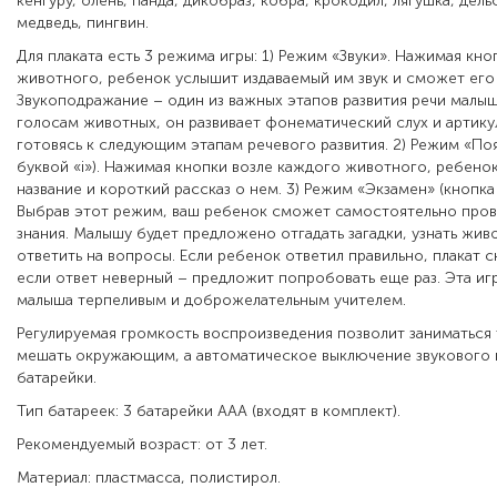
кенгуру, олень, панда, дикобраз, кобра, крокодил, лягушка, дел
медведь, пингвин.
Для плаката есть 3 режима игры: 1) Режим «Звуки». Нажимая кно
животного, ребенок услышит издаваемый им звук и сможет его
Звукоподражание – один из важных этапов развития речи малы
голосам животных, он развивает фонематический слух и артику
готовясь к следующим этапам речевого развития. 2) Режим «По
буквой «i»). Нажимая кнопки возле каждого животного, ребено
название и короткий рассказ о нем. 3) Режим «Экзамен» (кнопка
Выбрав этот режим, ваш ребенок сможет самостоятельно пров
знания. Малышу будет предложено отгадать загадки, узнать жив
ответить на вопросы. Если ребенок ответил правильно, плакат 
если ответ неверный – предложит попробовать еще раз. Эта игр
малыша терпеливым и доброжелательным учителем.
Регулируемая громкость воспроизведения позволит заниматься 
мешать окружающим, а автоматическое выключение звукового 
батарейки.
Тип батареек: 3 батарейки ААА (входят в комплект).
Рекомендуемый возраст: от 3 лет.
Материал: пластмасса, полистирол.