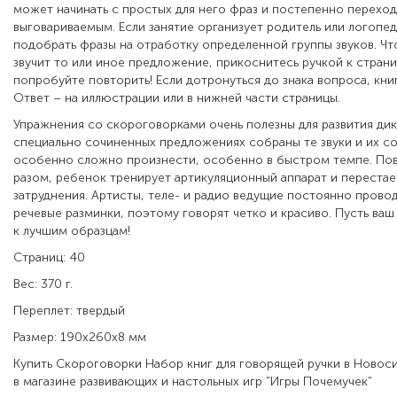
может начинать с простых для него фраз и постепенно переход
выговариваемым. Если занятие организует родитель или логопе
подобрать фразы на отработку определенной группы звуков. Чт
звучит то или иное предложение, прикоснитесь ручкой к страни
попробуйте повторить! Если дотронуться до знака вопроса, книг
Ответ – на иллюстрации или в нижней части страницы.
Упражнения со скороговорками очень полезны для развития дик
специально сочиненных предложениях собраны те звуки и их с
особенно сложно произнести, особенно в быстром темпе. Повт
разом, ребенок тренирует артикуляционный аппарат и перестае
затруднения. Артисты, теле- и радио ведущие постоянно прово
речевые разминки, поэтому говорят четко и красиво. Пусть ва
к лучшим образцам!
Страниц: 40
Вес: 370 г.
Переплет: твердый
Размер: 190х260х8 мм
Купить Скороговорки Набор книг для говорящей ручки в Ново
в магазине развивающих и настольных игр "Игры Почемучек"